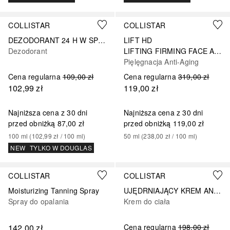
COLLISTAR
COLLISTAR
DEZODORANT 24 H W SPRAYU Z PREBIOTYKIEM
LIFT HD
Dezodorant
LIFTING FIRMING FACE AND NECK CREAM
Pięlęgnacja Anti-Aging
Cena regularna
109,00 zł
Cena regularna
319,00 zł
102,99 zł
119,00 zł
Najniższa cena z 30 dni
Najniższa cena z 30 dni
przed obniżką
87,00 zł
przed obniżką
119,00 zł
100
ml
 (
102,99 zł
 / 
100
ml
)
50
ml
 (
238,00 zł
 / 
100
ml
)
NEW
TYLKO W DOUGLAS
COLLISTAR
COLLISTAR
Moisturizing Tanning Spray
UJĘDRNIAJĄCY KREM ANTI-AGING DO CIAŁA
Spray do opalania
Krem do ciała
142,00 zł
Cena regularna
198,00 zł