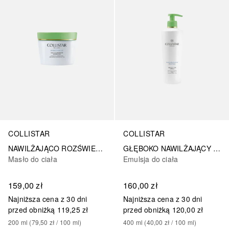
COLLISTAR
COLLISTAR
NAWILŻAJĄCO ROZŚWIETLAJĄCE ODBUDOWUJĄCE MASŁO SUBLIME
GŁĘBOKO NAWILŻAJĄCY FLUID DO CIAŁA
Masło do ciała
Emulsja do ciała
159,00 zł
160,00 zł
Najniższa cena z 30 dni
Najniższa cena z 30 dni
przed obniżką
119,25 zł
przed obniżką
120,00 zł
200
ml
 (
79,50 zł
 / 
100
ml
)
400
ml
 (
40,00 zł
 / 
100
ml
)