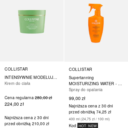
COLLISTAR
COLLISTAR
INTENSYWNIE MODELUJĄCY KREM UJĘDRNIAJĄCY
Supertanning
Krem do ciała
MOISTURIZING WATER - Nawilżająca woda z mleczkiem aloesowym i złotymi drobinkami
Spray do opalania
Cena regularna
280,00 zł
99,00 zł
224,00 zł
Najniższa cena z 30 dni
przed obniżką
74,25 zł
Najniższa cena z 30 dni
400
ml
 (
24,75 zł
 / 
100
ml
)
przed obniżką
210,00 zł
Kod
:
HOT
NEW