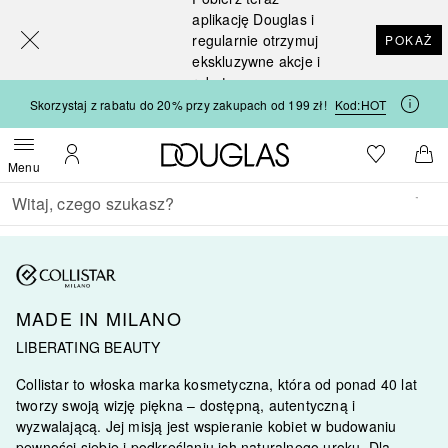
[navigation.slideout.screenreader]
aplikację Douglas i
regularnie otrzymuj
POKAŻ
ekskluzywne akcje i
rabaty
Skorzystaj z rabatu do 20% przy zakupach od 199 zł!
Kod:
HOT
Strona główna Douglas
Do listy ży
Otwórz menu
Moje konto
Do 
Menu
Wracać
Wykonaj wyszukiwanie
MADE IN MILANO
LIBERATING BEAUTY
Collistar
to włoska marka kosmetyczna, która od ponad 40 lat
tworzy swoją wizję piękna – dostępną, autentyczną i
wyzwalającą. Jej misją jest wspieranie kobiet w budowaniu
pewności siebie i podkreślaniu ich naturalnego uroku. Dla