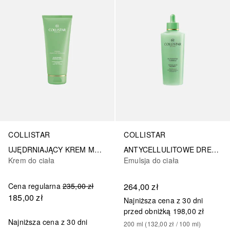
COLLISTAR
COLLISTAR
UJĘDRNIAJĄCY KREM MODELUJĄCY BRZUCH I BIODRA
ANTYCELLULITOWE DRENUJĄCE SUPERSERUM Z WODĄ TERMALNĄ
Krem do ciała
Emulsja do ciała
Cena regularna
235,00 zł
264,00 zł
185,00 zł
Najniższa cena z 30 dni
przed obniżką
198,00 zł
Najniższa cena z 30 dni
200
ml
 (
132,00 zł
 / 
100
ml
)