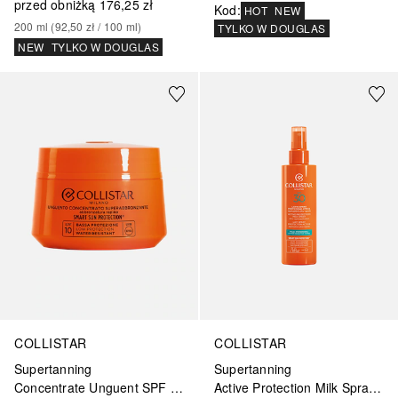
przed obniżką
176,25 zł
Kod
:
HOT
NEW
200
ml
 (
92,50 zł
 / 
100
ml
)
TYLKO W DOUGLAS
NEW
TYLKO W DOUGLAS
COLLISTAR
COLLISTAR
Supertanning
Supertanning
Concentrate Unguent SPF 10
Active Protection Milk Spray SPF 30