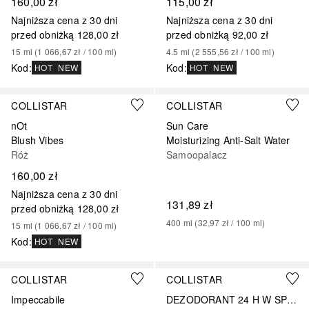
160,00 zł
115,00 zł
Najniższa cena z 30 dni
Najniższa cena z 30 dni
przed obniżką
128,00 zł
przed obniżką
92,00 zł
15
ml
 (
1 066,67 zł
 / 
100
ml
)
4.5
ml
 (
2 555,56 zł
 / 
100
ml
)
Kod
:
Kod
:
HOT
NEW
HOT
NEW
COLLISTAR
COLLISTAR
nOt
Sun Care
Blush Vibes
Moisturizing Anti-Salt Water
Róż
Samoopalacz
160,00 zł
Najniższa cena z 30 dni
131,89 zł
przed obniżką
128,00 zł
400
ml
 (
32,97 zł
 / 
100
ml
)
15
ml
 (
1 066,67 zł
 / 
100
ml
)
Kod
:
HOT
NEW
+
3
COLLISTAR
COLLISTAR
Impeccabile
DEZODORANT 24 H W SPRAYU Z MLEKIEM ALOESOWYM