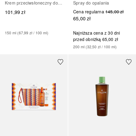
Krem przeciwsłoneczny do ciała
Spray do opalania
101,99 zł
Cena regularna
145,00 zł
65,00 zł
Najniższa cena z 30 dni
150
ml
 (
67,99 zł
 / 
100
ml
)
przed obniżką
65,00 zł
200
ml
 (
32,50 zł
 / 
100
ml
)