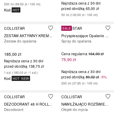
Najniższa cena z 30 dni
200
ml
 (
69,50 zł
 / 
100
ml
)
przed obniżką
65,00 zł
Kod
:
HOT
50
ml
 (
130,00 zł
 / 
100
ml
)
COLLISTAR
COLLISTAR
SALE
ZESTAW AKTYWNY KREM DO OPALANIA TWARZ/CIAŁO SPF 50+ + NAWILŻAJĄCY BALSAM PO OPALANIU + KOSMETYCZKA
Przyspieszające Opalanie Nawilżające Mleczko Do Twarzy I Ciała SPF 20
Zestaw do opalania
Spray do opalania
185,00 zł
Cena regularna
164,00 zł
75,90 zł
Najniższa cena z 30 dni
przed obniżką
138,75 zł
Najniższa cena z 30 dni
1
szt.
 (
185,00 zł
 / 
1
szt.
)
przed obniżką
80,32 zł
-5%
Kod
:
HOT
NEW
200
ml
 (
37,95 zł
 / 
100
ml
)
COLLISTAR
COLLISTAR
DEZODORANT 48 H ROLL-ON Z MLECZKIEM OWSIANYM
NAWILŻAJĄCO ROZŚWIETALAJĄCY OLEJEK TALASSO
Dezodorant
Olejek do mycia