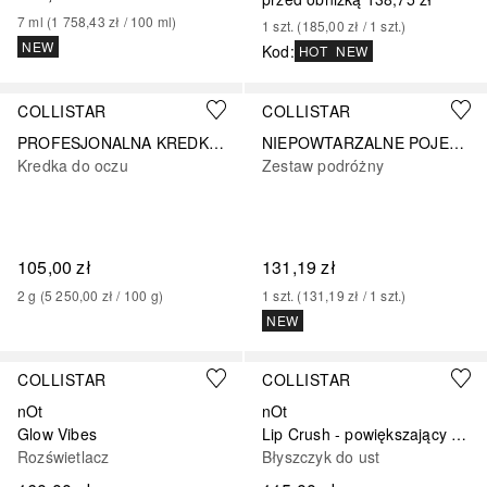
7
ml
 (
1 758,43 zł
 / 
100
ml
)
1
szt.
 (
185,00 zł
 / 
1
szt.
)
NEW
Kod
:
HOT
NEW
+
10
COLLISTAR
COLLISTAR
PROFESJONALNA KREDKA DO OCZU
NIEPOWTARZALNE POJEMNIK NA TUSZ DO RZĘSÓW
Kredka do oczu
Zestaw podróżny
105,00 zł
131,19 zł
2
g
 (
5 250,00 zł
 / 
100
g
)
1
szt.
 (
131,19 zł
 / 
1
szt.
)
NEW
COLLISTAR
COLLISTAR
nOt
nOt
Glow Vibes
Lip Crush - powiększający usta
Rozświetlacz
Błyszczyk do ust