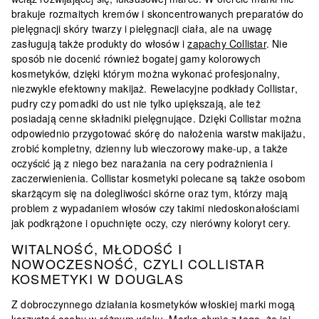
brakuje rozmaitych kremów i skoncentrowanych preparatów do
pielęgnacji skóry twarzy i pielęgnacji ciała, ale na uwagę
zasługują także produkty do włosów i
zapachy Collistar
. Nie
sposób nie docenić również bogatej gamy kolorowych
kosmetyków, dzięki którym można wykonać profesjonalny,
niezwykle efektowny makijaż. Rewelacyjne
podkłady Collistar
,
pudry czy pomadki do ust nie tylko upiększają, ale też
posiadają cenne składniki pielęgnujące. Dzięki Collistar można
odpowiednio przygotować skórę do nałożenia warstw makijażu,
zrobić kompletny, dzienny lub wieczorowy make-up, a także
oczyścić ją z niego bez narażania na cery podrażnienia i
zaczerwienienia.
Collistar kosmetyki
polecane są także osobom
skarżącym się na dolegliwości skórne oraz tym, którzy mają
problem z wypadaniem włosów czy takimi niedoskonałościami
jak podkrążone i opuchnięte oczy, czy nierówny koloryt cery.
WITALNOŚĆ, MŁODOŚĆ I
NOWOCZESNOŚĆ, CZYLI COLLISTAR
KOSMETYKI W DOUGLAS
Z dobroczynnego działania kosmetyków włoskiej marki mogą