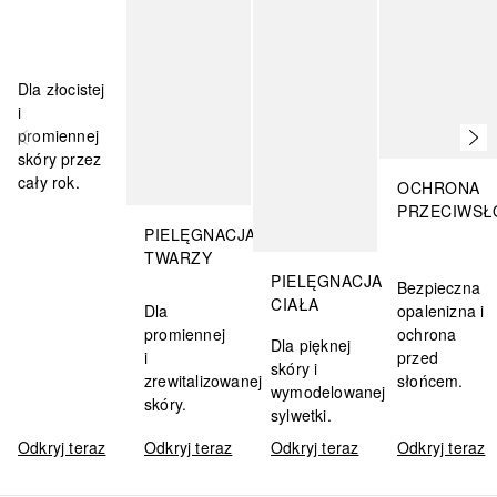
Dla złocistej
i
promiennej
skóry przez
cały rok.
OCHRONA
PRZECIWSŁ
PIELĘGNACJA
TWARZY
PIELĘGNACJA
Bezpieczna
CIAŁA
Dla
opalenizna i
promiennej
ochrona
Dla pięknej
i
przed
skóry i
zrewitalizowanej
słońcem.
wymodelowanej
skóry.
sylwetki.
Odkryj teraz
Odkryj teraz
Odkryj teraz
Odkryj teraz