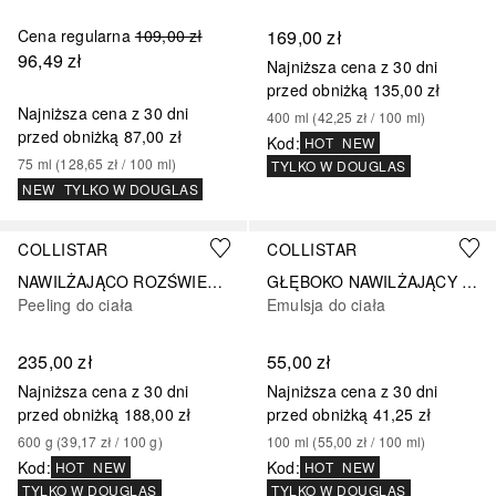
Cena regularna
109,00 zł
169,00 zł
96,49 zł
Najniższa cena z 30 dni
przed obniżką
135,00 zł
Najniższa cena z 30 dni
400
ml
 (
42,25 zł
 / 
100
ml
)
przed obniżką
87,00 zł
Kod
:
HOT
NEW
75
ml
 (
128,65 zł
 / 
100
ml
)
TYLKO W DOUGLAS
NEW
TYLKO W DOUGLAS
COLLISTAR
COLLISTAR
NAWILŻAJĄCO ROZŚWIETALAJĄCY TALASSO SUBLIME SCRUB
GŁĘBOKO NAWILŻAJĄCY FLUID
Peeling do ciała
Emulsja do ciała
235,00 zł
55,00 zł
Najniższa cena z 30 dni
Najniższa cena z 30 dni
przed obniżką
188,00 zł
przed obniżką
41,25 zł
600
g
 (
39,17 zł
 / 
100
g
)
100
ml
 (
55,00 zł
 / 
100
ml
)
Kod
:
Kod
:
HOT
NEW
HOT
NEW
TYLKO W DOUGLAS
TYLKO W DOUGLAS