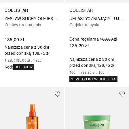
COLLISTAR
COLLISTAR
ZESTAW SUCHY OLEJEK SPF 6 + NAWILŻAJĄCY KREM PO OPALANIU + KOSMETYCZKA
UELASTYCZNIAJĄCY I UJĘDRNIAJĄCY OLEJEK TALASSO
Zestaw do opalania
Olejek do mycia
185,00 zł
Cena regularna
169,00 zł
135,20 zł
Najniższa cena z 30 dni
przed obniżką
138,75 zł
Najniższa cena z 30 dni
1
szt.
 (
185,00 zł
 / 
1
szt.
)
przed obniżką
126,75 zł
Kod
:
HOT
NEW
400
ml
 (
33,80 zł
 / 
100
ml
)
NEW
TYLKO W DOUGLAS