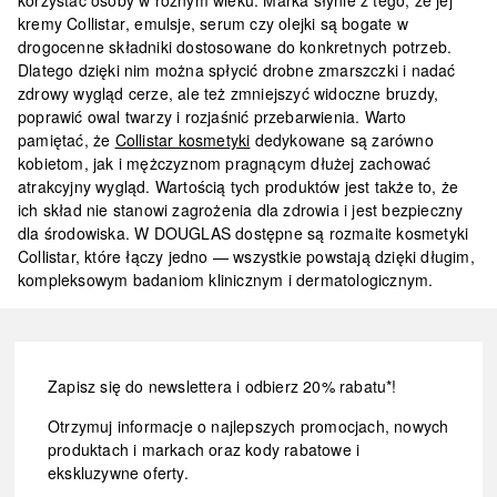
korzystać osoby w różnym wieku. Marka słynie z tego, że jej
kremy Collistar
, emulsje, serum czy olejki są bogate w
drogocenne składniki dostosowane do konkretnych potrzeb.
Dlatego dzięki nim można spłycić drobne zmarszczki i nadać
zdrowy wygląd cerze, ale też zmniejszyć widoczne bruzdy,
poprawić owal twarzy i rozjaśnić przebarwienia. Warto
pamiętać, że
Collistar kosmetyki
dedykowane są zarówno
kobietom, jak i mężczyznom pragnącym dłużej zachować
atrakcyjny wygląd. Wartością tych produktów jest także to, że
ich skład nie stanowi zagrożenia dla zdrowia i jest bezpieczny
dla środowiska. W DOUGLAS dostępne są rozmaite kosmetyki
Collistar, które łączy jedno — wszystkie powstają dzięki długim,
kompleksowym badaniom klinicznym i dermatologicznym.
Zapisz się do newslettera i odbierz 20% rabatu*!
Otrzymuj informacje o najlepszych promocjach, nowych
produktach i markach oraz kody rabatowe i
ekskluzywne oferty.