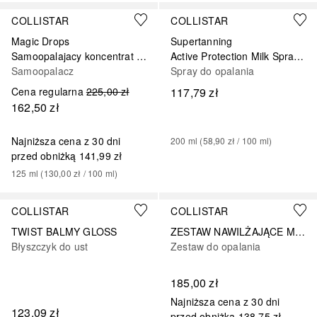
COLLISTAR
COLLISTAR
Magic Drops
Supertanning
Samoopalajacy koncentrat do ciała
Active Protection Milk Spray SPF 50
Samoopalacz
Spray do opalania
Cena regularna
225,00 zł
117,79 zł
162,50 zł
Najniższa cena z 30 dni
200
ml
 (
58,90 zł
 / 
100
ml
)
przed obniżką
141,99 zł
125
ml
 (
130,00 zł
 / 
100
ml
)
+
4
COLLISTAR
COLLISTAR
TWIST BALMY GLOSS
ZESTAW NAWILŻAJĄCE MLECZKO DO OPALANIA TWARZ/CIAŁO SPF SPF 30 + NAWILŻAJĄCY KREM PO OPALANIU + KOSMETYCZKA
Błyszczyk do ust
Zestaw do opalania
185,00 zł
Najniższa cena z 30 dni
123,09 zł
przed obniżką
138,75 zł