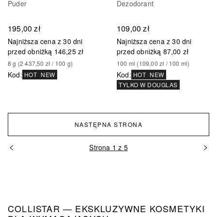
Puder
Dezodorant
195,00 zł
109,00 zł
Najniższa cena z 30 dni
Najniższa cena z 30 dni
przed obniżką
146,25 zł
przed obniżką
87,00 zł
8
g
 (
2 437,50 zł
 / 
100
g
)
100
ml
 (
109,00 zł
 / 
100
ml
)
Kod
:
Kod
:
HOT
NEW
HOT
NEW
TYLKO W DOUGLAS
NASTĘPNA STRONA
Strona 1 z 5
COLLISTAR — EKSKLUZYWNE KOSMETYKI