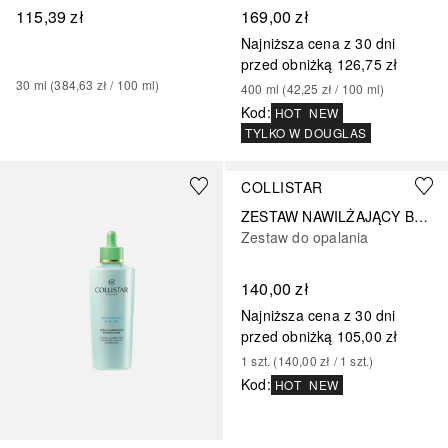
115,39 zł
169,00 zł
Najniższa cena z 30 dni
przed obniżką
126,75 zł
30
ml
 (
384,63 zł
 / 
100
ml
)
400
ml
 (
42,25 zł
 / 
100
ml
)
Kod
:
HOT
NEW
TYLKO W DOUGLAS
COLLISTAR
ZESTAW NAWILŻAJĄCY BALSAM PO OPALANIU 200 ML + ŻEL/SZAMPON PO OPALANIU 150 ML
Zestaw do opalania
140,00 zł
Najniższa cena z 30 dni
przed obniżką
105,00 zł
1
szt.
 (
140,00 zł
 / 
1
szt.
)
Kod
:
HOT
NEW