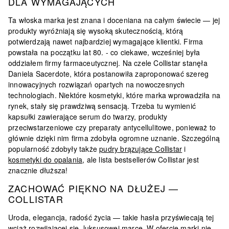
DLA WYMAGAJĄCYCH
Ta włoska marka jest znana i doceniana na całym świecie — jej
produkty wyróżniają się wysoką skutecznością, którą
potwierdzają nawet najbardziej wymagające klientki. Firma
powstała na początku lat 80. - co ciekawe, wcześniej była
oddziałem firmy farmaceutycznej. Na czele
Collistar
stanęła
Daniela Sacerdote, która postanowiła zaproponować szereg
innowacyjnych rozwiązań opartych na nowoczesnych
technologiach. Niektóre kosmetyki, które marka wprowadziła na
rynek, stały się prawdziwą sensacją. Trzeba tu wymienić
kapsułki zawierające serum do twarzy, produkty
przeciwstarzeniowe czy preparaty antycellulitowe, ponieważ to
głównie dzięki nim firma zdobyła ogromne uznanie. Szczególną
popularność zdobyły także
pudry brązujące Collistar
i
kosmetyki do opalania
, ale lista
bestsellerów Collistar
jest
znacznie dłuższa!
ZACHOWAĆ PIĘKNO NA DŁUŻEJ —
COLLISTAR
Uroda, elegancja, radość życia — takie hasła przyświecają tej
wciąż rozwijającej się, luksusowej marce. W ofercie marki nie