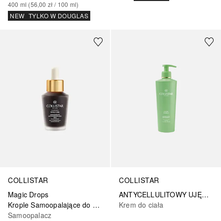
400
ml
 (
56,00 zł
 / 
100
ml
)
NEW
TYLKO W DOUGLAS
COLLISTAR
COLLISTAR
ANTYCELLULITOWY UJĘDRNIAJĄCY KREM TERMALNY
Magic Drops
Krem do ciała
Krople Samoopalające do Twarzy
Samoopalacz