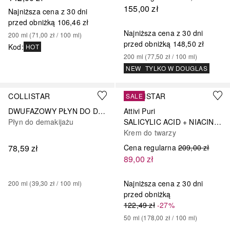
155,00 zł
Najniższa cena z 30 dni
przed obniżką
106,46 zł
Najniższa cena z 30 dni
200
ml
 (
71,00 zł
 / 
100
ml
)
przed obniżką
148,50 zł
Kod
:
HOT
200
ml
 (
77,50 zł
 / 
100
ml
)
NEW
TYLKO W DOUGLAS
COLLISTAR
COLLISTAR
SALE
DWUFAZOWY PŁYN DO DEMAKIJAŻU
Attivi Puri
Płyn do demakijażu
SALICYLIC ACID + NIACINAMIDE
Krem do twarzy
78,59 zł
Cena regularna
209,00 zł
89,00 zł
Najniższa cena z 30 dni
200
ml
 (
39,30 zł
 / 
100
ml
)
przed obniżką
122,49 zł
-27%
50
ml
 (
178,00 zł
 / 
100
ml
)