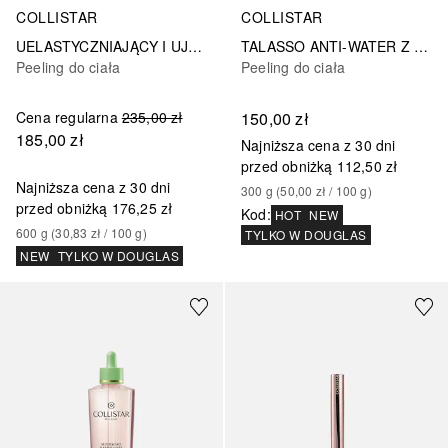
COLLISTAR
COLLISTAR
UELASTYCZNIAJĄCY I UJĘDRNIAJĄCY TALASSO-SCRUB
TALASSO ANTI-WATER Z WODĄ TERMALNĄ
Peeling do ciała
Peeling do ciała
Cena regularna
235,00 zł
150,00 zł
185,00 zł
Najniższa cena z 30 dni
przed obniżką
112,50 zł
Najniższa cena z 30 dni
300
g
 (
50,00 zł
 / 
100
g
)
przed obniżką
176,25 zł
Kod
:
HOT
NEW
600
g
 (
30,83 zł
 / 
100
g
)
TYLKO W DOUGLAS
NEW
TYLKO W DOUGLAS