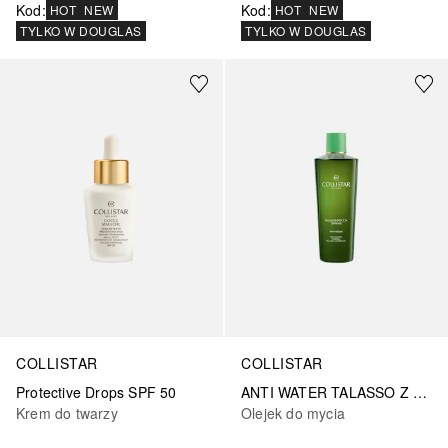
Kod
:
Kod
:
HOT
NEW
HOT
NEW
TYLKO W DOUGLAS
TYLKO W DOUGLAS
COLLISTAR
COLLISTAR
Protective Drops SPF 50
ANTI WATER TALASSO Z WODĄ TERMALNĄ
Krem do twarzy
Olejek do mycia