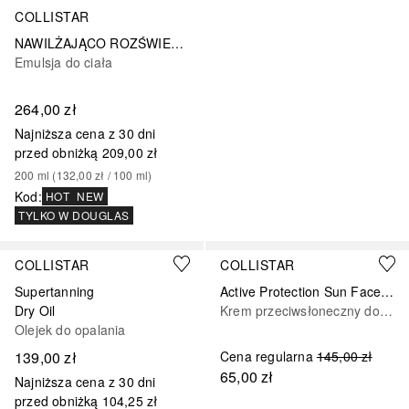
COLLISTAR
NAWILŻAJĄCO ROZŚWIETLAJĄCE ODNAWIAJĄCE SUPERSERUM DO CIAŁA SUBLIME
Emulsja do ciała
264,00 zł
Najniższa cena z 30 dni
przed obniżką
209,00 zł
200
ml
 (
132,00 zł
 / 
100
ml
)
Kod
:
HOT
NEW
TYLKO W DOUGLAS
COLLISTAR
COLLISTAR
Supertanning
Active Protection Sun Face Cream SPF 50+
Dry Oil
Krem przeciwsłoneczny do ciała
Olejek do opalania
139,00 zł
Cena regularna
145,00 zł
65,00 zł
Najniższa cena z 30 dni
przed obniżką
104,25 zł