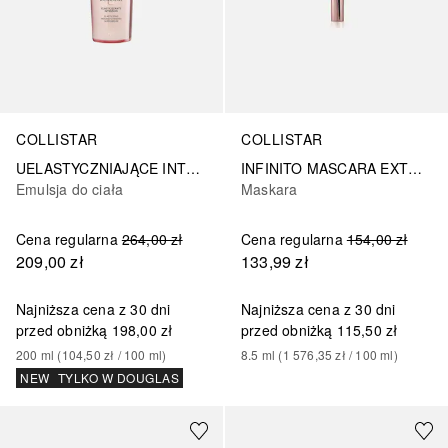
COLLISTAR
COLLISTAR
UELASTYCZNIAJĄCE INTENSYWNIE UJĘDRNIAJĄCE SUPERSERUM DO CIAŁA
INFINITO MASCARA EXTRA CZARNA
Emulsja do ciała
Maskara
Cena regularna
264,00 zł
Cena regularna
154,00 zł
209,00 zł
133,99 zł
Najniższa cena z 30 dni
Najniższa cena z 30 dni
przed obniżką
198,00 zł
przed obniżką
115,50 zł
200
ml
 (
104,50 zł
 / 
100
ml
)
8.5
ml
 (
1 576,35 zł
 / 
100
ml
)
NEW
TYLKO W DOUGLAS