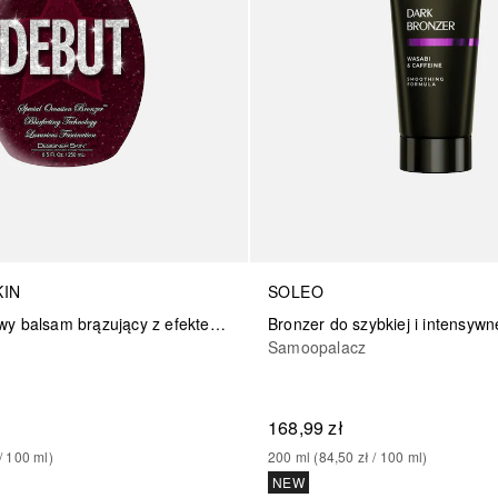
KIN
SOLEO
Debut luksusowy balsam brązujący z efektem perfekcyjnej skóry
Samoopalacz
168,99 zł
/ 
100
ml
)
200
ml
 (
84,50 zł
 / 
100
ml
)
NEW