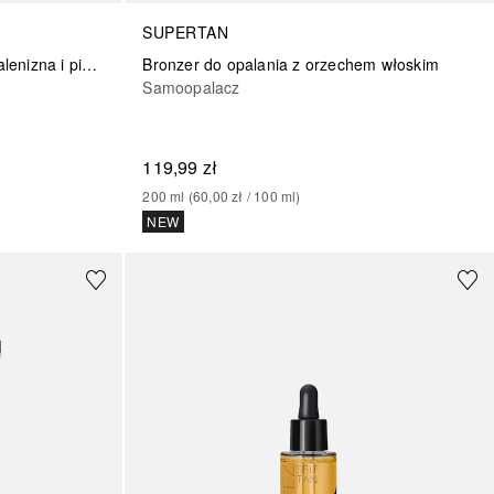
SUPERTAN
Bronzer do opalania z orzechem włoskim
Luksusowy bronzer głęboka opalenizna i pielęgnacja skóry
Samoopalacz
119,99 zł
200
ml
 (
60,00 zł
 / 
100
ml
)
NEW