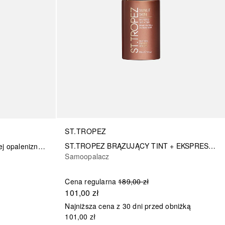
ST.TROPEZ
ST.TROPEZ BRĄZUJĄCY TINT + EKSPRESOWA OPALENIZNA 30 ML
Bronzer do szybkiej i intensywnej opalenizny z kofeiną i wasabi
Samoopalacz
Cena regularna
189,00 zł
101,00 zł
Najniższa cena z 30 dni przed obniżką
101,00 zł