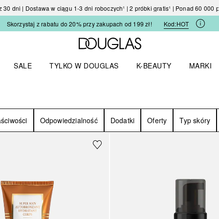
30 dni | Dostawa w ciągu 1-3 dni roboczych¹ | 2 próbki gratis¹ | Ponad 60 000
Skorzystaj z rabatu do 20% przy zakupach od 199 zł!
Kod:
HOT
Strona główna Douglas
SALE
TYLKO W DOUGLAS
K-BEAUTY
MARKI
I I TRENDY
Otwórz menu TYLKO W DOUGLAS
Otwórz menu K-BEAUTY
Otwórz 
ściwości
Odpowiedzialność
Dodatki
Oferty
Typ skóry
Sponsorowany