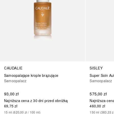
CAUDALIE
SISLEY
Samoopalające krople brązujące
Super Soin Au
Samoopalacz
Samoopalacz
93,00 zł
575,00 zł
Najniższa cena z 30 dni przed obniżką
Najniższa cena
69,75 zł
460,00 zł
15
ml
 (
620,00 zł
 / 
100
ml
)
150
ml
 (
383,33 z