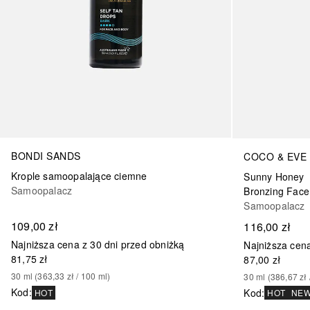
BONDI SANDS
COCO & EVE
Krople samoopalające ciemne
Sunny Honey
Samoopalacz
Bronzing Fac
Samoopalacz
109,00 zł
116,00 zł
Najniższa cena z 30 dni przed obniżką
Najniższa cena
81,75 zł
87,00 zł
30
ml
 (
363,33 zł
 / 
100
ml
)
30
ml
 (
386,67 zł
 
Kod
:
Kod
:
HOT
HOT
NE