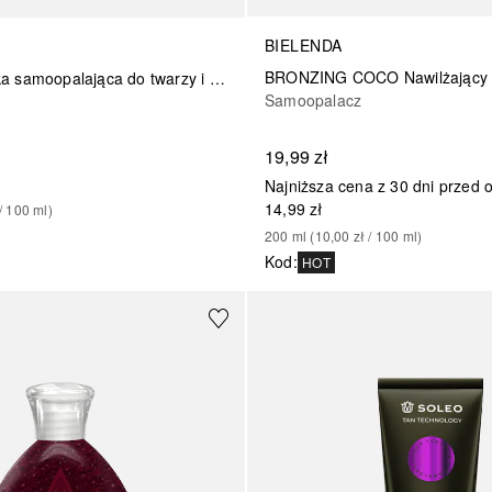
BIELENDA
The One pianka samoopalająca do twarzy i ciała
Samoopalacz
19,99 zł
Najniższa cena z 30 dni przed 
14,99 zł
/ 
100
ml
)
200
ml
 (
10,00 zł
 / 
100
ml
)
Kod
:
HOT