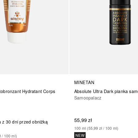
MINETAN
tobronzant Hydratant Corps
Absolute Ultra Dark pianka sa
Samoopalacz
55,99 zł
 z 30 dni przed obniżką
100
ml
 (
55,99 zł
 / 
100
ml
)
NEW
ł
 / 
100
ml
)