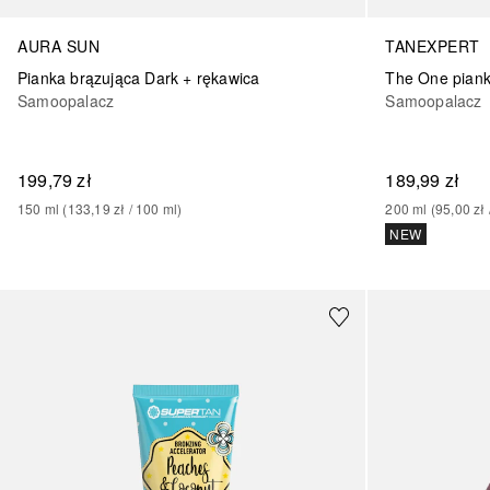
AURA SUN
TANEXPERT
Pianka brązująca Dark + rękawica
Samoopalacz
Samoopalacz
199,79 zł
189,99 zł
150
ml
 (
133,19 zł
 / 
100
ml
)
200
ml
 (
95,00 zł
 
NEW