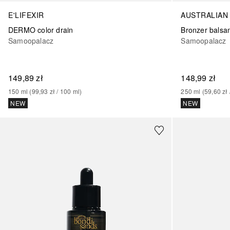
E'LIFEXIR
AUSTRALIAN
DERMO color drain
Samoopalacz
Samoopalacz
149,89 zł
148,99 zł
150
ml
 (
99,93 zł
 / 
100
ml
)
250
ml
 (
59,60 zł
 
NEW
NEW