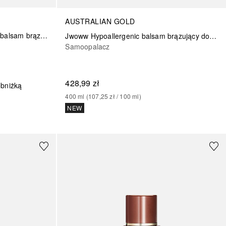
AUSTRALIAN GOLD
BRONZING COCO Nawilżający balsam brązujący do ciała
Jwoww Hypoallergenic balsam brązujący do ciała z efektem opóźnionej opalenizny hipoalergiczna formuła
Samoopalacz
428,99 zł
obniżką
400
ml
 (
107,25 zł
 / 
100
ml
)
NEW