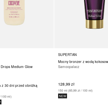
SUPERTAN
Mocny bronzer z wodą kokosow
e Drops Medium Glow
Samoopalacz
128,99 zł
 z 30 dni przed obniżką
150
ml
 (
85,99 zł
 / 
100
ml
)
NEW
/ 
100
ml
)
W