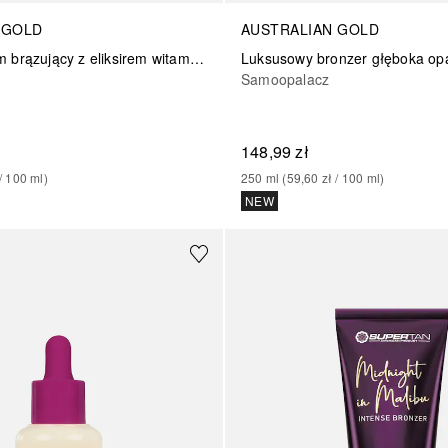
 GOLD
AUSTRALIAN GOLD
Bronzer balsam brązujący z eliksirem witamin i kofeiną
Samoopalacz
148,99 zł
/ 
100
ml
)
250
ml
 (
59,60 zł
 / 
100
ml
)
NEW