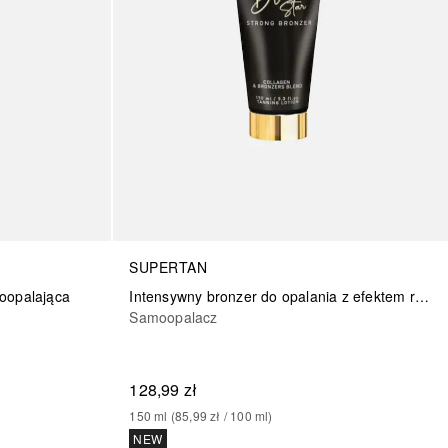
SUPERTAN
Intensywny bronzer do opalania z efektem regenerującym
moopalająca
Samoopalacz
128,99 zł
150
ml
 (
85,99 zł
 / 
100
ml
)
NEW