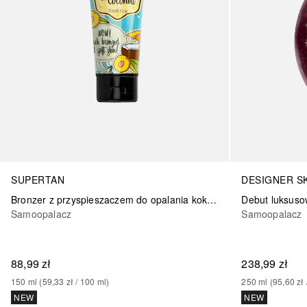
SUPERTAN
DESIGNER S
Bronzer z przyspieszaczem do opalania kokosowo ananasowy
Samoopalacz
Samoopalacz
88,99 zł
238,99 zł
150
ml
 (
59,33 zł
 / 
100
ml
)
250
ml
 (
95,60 zł
 
NEW
NEW