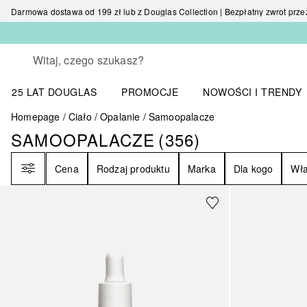
Darmowa dostawa od 199 zł lub z Douglas Collection | Bezpłatny zwrot przez 
Wracać
Wykonaj wyszukiwanie
25 LAT DOUGLAS
PROMOCJE
NOWOŚCI I TRENDY
Otwórz menu NOWOŚC
Homepage
Ciało
Opalanie
Samoopalacze
SAMOOPALACZE
(
356
)
SAMOOPALACZE
356
WYNIKI
Filtr
Cena
Rodzaj produktu
Marka
Dla kogo
Wła
Sponsorowany