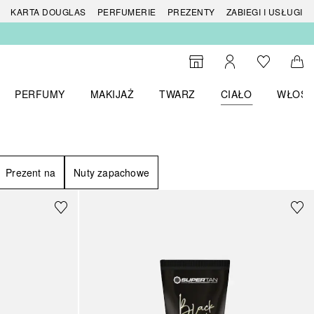
 produktów
KARTA DOUGLAS
PERFUMERIE
PREZENTY
ZABIEGI I USŁUGI
Do listy ży
Do wyszukiwarki
Moje konto
Do 
PERFUMY
MAKIJAŻ
TWARZ
CIAŁO
WŁOSY
menu MARKI
Otwórz menu Perfumy
Otwórz menu Makijaż
Otwórz menu Twarz
Otwórz menu Ciało
Otwórz
Prezent na
Nuty zapachowe