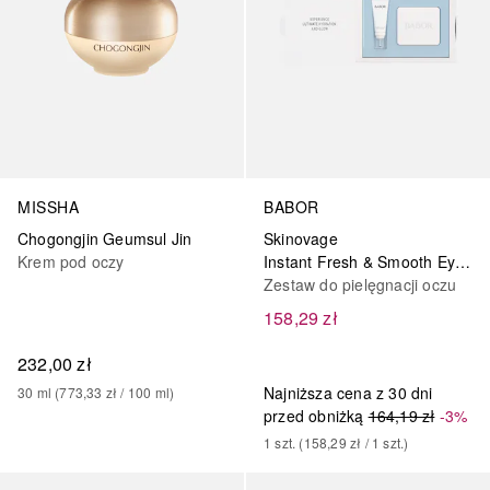
MISSHA
BABOR
Chogongjin Geumsul Jin
Skinovage
Krem pod oczy
Instant Fresh & Smooth Eye Serum + Patches
Zestaw do pielęgnacji oczu
158,29 zł
232,00 zł
Najniższa cena z 30 dni
30
ml
 (
773,33 zł
 / 
100
ml
)
przed obniżką
164,19 zł
-3%
1
szt.
 (
158,29 zł
 / 
1
szt.
)
Sponsorowany
Sponsorowany