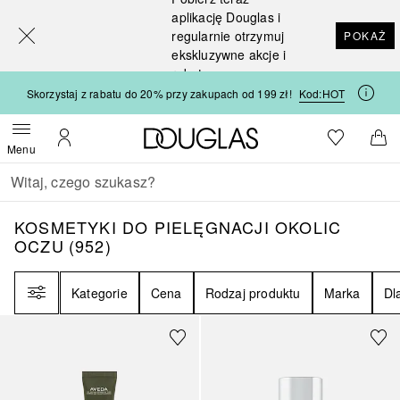
[navigation.slideout.screenreader]
aplikację Douglas i
regularnie otrzymuj
POKAŻ
ekskluzywne akcje i
rabaty
Skorzystaj z rabatu do 20% przy zakupach od 199 zł!
Kod:
HOT
Strona główna Douglas
Do listy ży
Otwórz menu
Moje konto
Do 
Menu
Wracać
Wykonaj wyszukiwanie
KOSMETYKI DO PIELĘGNACJI OKOLIC OC
KOSMETYKI DO PIELĘGNACJI OKOLIC
OCZU
(
952
)
Filtr
Kategorie
Cena
Rodzaj produktu
Marka
Dl
Sponsorowany
Sponsorowany