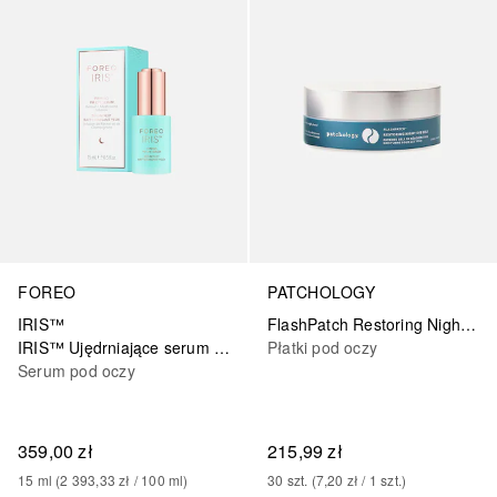
FOREO
PATCHOLOGY
IRIS™
FlashPatch Restoring Night Eye Gel
IRIS™ Ujędrniające serum pod oczy na noc
Płatki pod oczy
Serum pod oczy
359,00 zł
215,99 zł
15
ml
 (
2 393,33 zł
 / 
100
ml
)
30
szt.
 (
7,20 zł
 / 
1
szt.
)