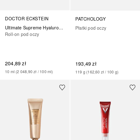
DOCTOR ECKSTEIN
PATCHOLOGY
Ultimate Supreme Hyaluron Eye Roll-On
Płatki pod oczy
Roll-on pod oczy
204,89 zł
193,49 zł
10
ml
 (
2 048,90 zł
 / 
100
ml
)
119
g
 (
162,60 zł
 / 
100
g
)