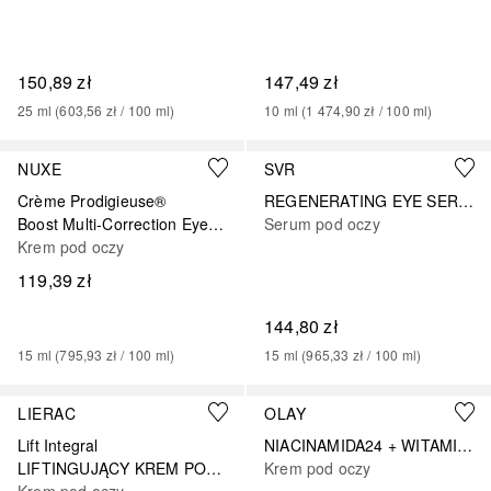
150,89 zł
147,49 zł
25
ml
 (
603,56 zł
 / 
100
ml
)
10
ml
 (
1 474,90 zł
 / 
100
ml
)
NUXE
SVR
Crème Prodigieuse®
REGENERATING EYE SERUM
Boost Multi-Correction Eye Balm Gel
Serum pod oczy
Krem pod oczy
119,39 zł
144,80 zł
15
ml
 (
795,93 zł
 / 
100
ml
)
15
ml
 (
965,33 zł
 / 
100
ml
)
LIERAC
OLAY
Lift Integral
NIACINAMIDA24 + WITAMINA E Krem pod oczy pod oczy
LIFTINGUJĄCY KREM POD OCZY
Krem pod oczy