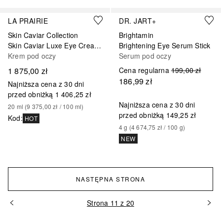
LA PRAIRIE
DR. JART+
Skin Caviar Collection
Brightamin
Skin Caviar Luxe Eye Cream,
Brightening Eye Serum Stick
Krem pod oczy
Serum pod oczy
1 875,00 zł
Cena regularna
199,00 zł
186,99 zł
Najniższa cena z 30 dni
przed obniżką
1 406,25 zł
Najniższa cena z 30 dni
20
ml
 (
9 375,00 zł
 / 
100
ml
)
przed obniżką
149,25 zł
Kod
:
HOT
4
g
 (
4 674,75 zł
 / 
100
g
)
NEW
NASTĘPNA STRONA
Strona 11 z 20