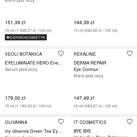
Krem pod oczy
151,39 zł
144,39 zł
15
ml
 (
1 009,27 zł
 / 
100
ml
)
15
ml
 (
962,60 zł
 / 
100
ml
)
DERMOKOSMETYK
VEOLI BOTANICA
REXALINE
EYELUMINATE HERO Energetyzująco-rozświetlające serum pod oczy i na powieki z ultrastabilnymi formami witaminy C 4%, kwasem kawowym 1% i hesperydyną
DERMA REPAIR
Serum pod oczy
Eye Contour
Krem pod oczy
179,00 zł
147,49 zł
15
ml
 (
1 193,33 zł
 / 
100
ml
)
15
ml
 (
983,27 zł
 / 
100
ml
)
OLIVANNA
IT COSMETICS
my olivanna Green Tea Eye Cream
BYE BYE