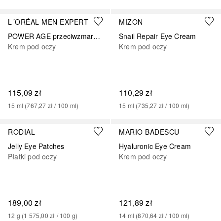
L´ORÉAL MEN EXPERT
MIZON
POWER AGE przeciwzmarszczkowy kontur oczu z kwasem hialuronowym
Snail Repair Eye Cream
Krem pod oczy
Krem pod oczy
115,09 zł
110,29 zł
15
ml
 (
767,27 zł
 / 
100
ml
)
15
ml
 (
735,27 zł
 / 
100
ml
)
RODIAL
MARIO BADESCU
Jelly Eye Patches
Hyaluronic Eye Cream
Płatki pod oczy
Krem pod oczy
189,00 zł
121,89 zł
12
g
 (
1 575,00 zł
 / 
100
g
)
14
ml
 (
870,64 zł
 / 
100
ml
)
Sponsorowany
Sponsorowany