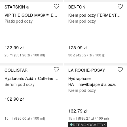
STARSKIN ®
BENTON
VIP THE GOLD MASK™ Eye Single
Krem pod oczy FERMENTATION
Płatki pod oczy
Krem pod oczy
132,99 zł
128,09 zł
25
ml
 (
531,96 zł
 / 
100
ml
)
30
g
 (
426,97 zł
 / 
100
g
)
COLLISTAR
LA ROCHE-POSAY
Hyaluronic Acid + Caffeine Eye Contour Anti-Age Lifting Men
Hydraphase
Serum pod oczy
HA – nawilżające dla oczu
Krem pod oczy
132,90 zł
132,79 zł
15
ml
 (
886,00 zł
 / 
100
ml
)
15
ml
 (
885,27 zł
 / 
100
ml
)
DERMOKOSMETYK