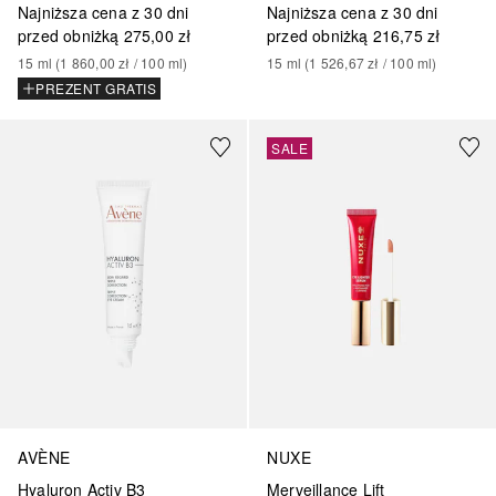
Najniższa cena z 30 dni
Najniższa cena z 30 dni
przed obniżką
275,00 zł
przed obniżką
216,75 zł
15
ml
 (
1 860,00 zł
 / 
100
ml
)
15
ml
 (
1 526,67 zł
 / 
100
ml
)
PREZENT GRATIS
SALE
AVÈNE
NUXE
Hyaluron Activ B3
Merveillance Lift