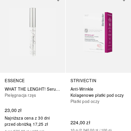
ESSENCE
STRIVECTIN
WHAT THE LENGHT! Serum stymulujące wzrost rzęs
Anti-Wrinkle
Pielęgnacja rzęs
Kolagenowe płatki pod oczy
Płatki pod oczy
23,00 zł
Najniższa cena z 30 dni
224,00 zł
przed obniżką
17,25 zł
10
g
 (
2 240,00 zł
 / 
100
g
)