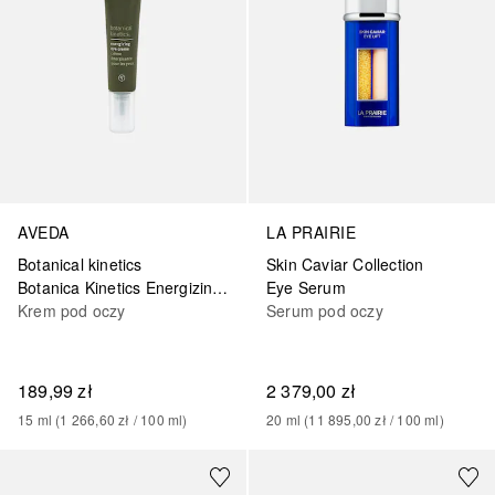
AVEDA
LA PRAIRIE
Botanical kinetics
Skin Caviar Collection
Botanica Kinetics Energizing Eye Creme
Eye Serum
Krem pod oczy
Serum pod oczy
189,99 zł
2 379,00 zł
15
ml
 (
1 266,60 zł
 / 
100
ml
)
20
ml
 (
11 895,00 zł
 / 
100
ml
)