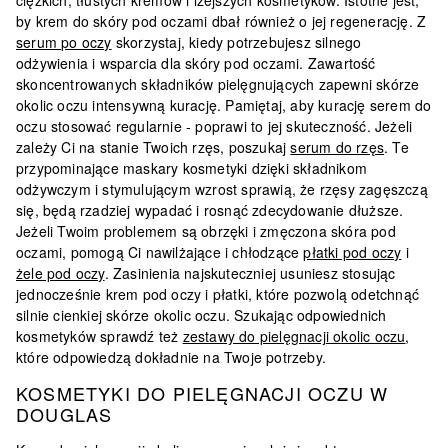
ciężkich, tłustych kremów i lżejszych kosmetyków. Istotne jest,
by krem do skóry pod oczami dbał również o jej regenerację. Z
serum po oczy
skorzystaj, kiedy potrzebujesz silnego
odżywienia i wsparcia dla skóry pod oczami. Zawartość
skoncentrowanych składników pielęgnujących zapewni skórze
okolic oczu intensywną kurację. Pamiętaj, aby kurację serem do
oczu stosować regularnie - poprawi to jej skuteczność. Jeżeli
zależy Ci na stanie Twoich rzęs, poszukaj
serum do rzęs
. Te
przypominające maskary kosmetyki dzięki składnikom
odżywczym i stymulującym wzrost sprawią, że rzęsy zagęszczą
się, będą rzadziej wypadać i rosnąć zdecydowanie dłuższe.
Jeżeli Twoim problemem są obrzęki i zmęczona skóra pod
oczami, pomogą Ci nawilżające i chłodzące
płatki pod oczy
i
żele pod oczy
. Zasinienia najskuteczniej usuniesz stosując
jednocześnie krem pod oczy i płatki, które pozwolą odetchnąć
silnie cienkiej skórze okolic oczu. Szukając odpowiednich
kosmetyków sprawdź też
zestawy do pielęgnacji okolic oczu
,
które odpowiedzą dokładnie na Twoje potrzeby.
KOSMETYKI DO PIELĘGNACJI OCZU W
DOUGLAS