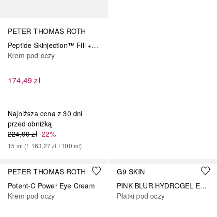
PETER THOMAS ROTH
Peptide Skinjection™ Fill + Fix Under-Eye Cream
Krem pod oczy
174,49 zł
Najniższa cena z 30 dni
przed obniżką
224,90 zł
-22%
15
ml
 (
1 163,27 zł
 / 
100
ml
)
PETER THOMAS ROTH
G9 SKIN
Potent-C Power Eye Cream
PINK BLUR HYDROGEL EYE PATCH
Krem pod oczy
Płatki pod oczy