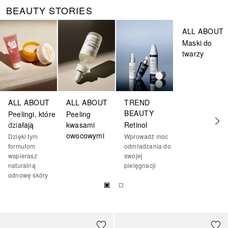
BEAUTY STORIES
Pomiń
ALL ABOUT
Maski do
twarzy
ALL ABOUT
ALL ABOUT
TREND
BEAUTY
Peelingi, które
Peeling
działają
kwasami
Retinol
owocowymi
Dzięki tym
Wprowadź moc
formułom
odmładzania do
wspierasz
swojej
naturalną
pielęgnacji
odnowę skóry