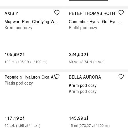
AXIS-Y
PETER THOMAS ROTH
Mugwort Pore Clarifying Wash Off Pack
Cucumber Hydra-Gel Eye Patches
Krem pod oczy
Płatki pod oczy
105,99 zł
224,50 zł
100
ml
 (
105,99 zł
 / 
100
ml
)
60
szt.
 (
3,74 zł
 / 
1
szt.
)
Peptide 9 Hyaluron Cica Ampoule Eye Patch
BELLA AURORA
Płatki pod oczy
Krem pod oczy
Krem pod oczy
117,19 zł
145,99 zł
60
szt.
 (
1,95 zł
 / 
1
szt.
)
15
ml
 (
973,27 zł
 / 
100
ml
)