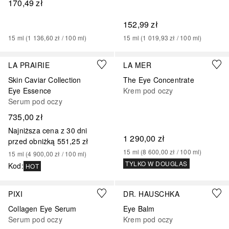
170,49 zł
152,99 zł
15
ml
 (
1 136,60 zł
 / 
100
ml
)
15
ml
 (
1 019,93 zł
 / 
100
ml
)
Sponsorowany
Sponsorowany
LA PRAIRIE
LA MER
Skin Caviar Collection
The Eye Concentrate
Eye Essence
Krem pod oczy
Serum pod oczy
735,00 zł
Najniższa cena z 30 dni
1 290,00 zł
przed obniżką
551,25 zł
15
ml
 (
8 600,00 zł
 / 
100
ml
)
15
ml
 (
4 900,00 zł
 / 
100
ml
)
TYLKO W DOUGLAS
Kod
:
HOT
PIXI
DR. HAUSCHKA
Collagen Eye Serum
Eye Balm
Serum pod oczy
Krem pod oczy