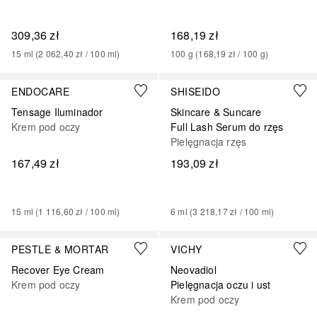
309,36 zł
168,19 zł
15
ml
 (
2 062,40 zł
 / 
100
ml
)
100
g
 (
168,19 zł
 / 
100
g
)
ENDOCARE
SHISEIDO
Tensage Iluminador
Skincare & Suncare
Krem pod oczy
Full Lash Serum do rzęs
Pielęgnacja rzęs
167,49 zł
193,09 zł
15
ml
 (
1 116,60 zł
 / 
100
ml
)
6
ml
 (
3 218,17 zł
 / 
100
ml
)
PESTLE & MORTAR
VICHY
Recover Eye Cream
Neovadiol
Krem pod oczy
Pielęgnacja oczu i ust
Krem pod oczy