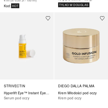
4
ml
 (
575,00 zł
 / 
100
ml
)
TYLKO W DOUGLAS
Kod
:
HOT
STRIVECTIN
DIEGO DALLA PALMA
Hyperlift Eye™ Instant Eye Fix
Krem Młodości pod oczy
Serum pod oczy
Krem pod oczy