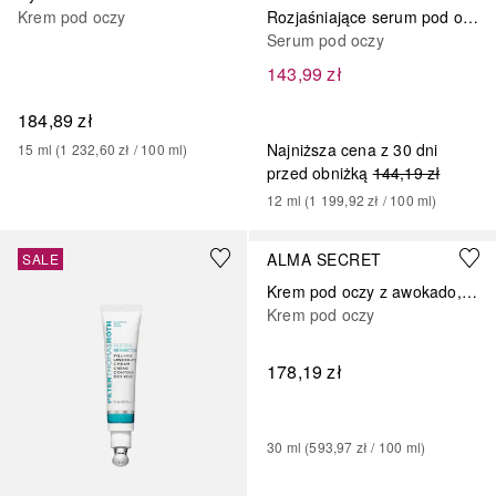
Krem pod oczy
Rozjaśniające serum pod oczy, Merveillance Lift
Serum pod oczy
143,99 zł
184,89 zł
Najniższa cena z 30 dni
15
ml
 (
1 232,60 zł
 / 
100
ml
)
przed obniżką
144,19 zł
12
ml
 (
1 199,92 zł
 / 
100
ml
)
ALMA SECRET
SALE
Krem pod oczy z awokado, zieloną herbatą i kofeiną
Krem pod oczy
178,19 zł
30
ml
 (
593,97 zł
 / 
100
ml
)