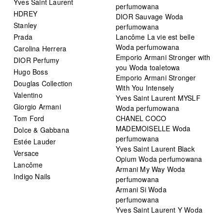
Yves Saint Laurent
perfumowana
HDREY
DIOR Sauvage Woda
Stanley
perfumowana
Prada
Lancôme La vie est belle
Woda perfumowana
Carolina Herrera
Emporio Armani Stronger with
DIOR Perfumy
you Woda toaletowa
Hugo Boss
Emporio Armani Stronger
Douglas Collection
With You Intensely
Valentino
Yves Saint Laurent MYSLF
Giorgio Armani
Woda perfumowana
Tom Ford
CHANEL COCO
MADEMOISELLE Woda
Dolce & Gabbana
perfumowana
Estée Lauder
Yves Saint Laurent Black
Versace
Opium Woda perfumowana
Lancôme
Armani My Way Woda
Indigo Nails
perfumowana
Armani Si Woda
perfumowana
Yves Saint Laurent Y Woda