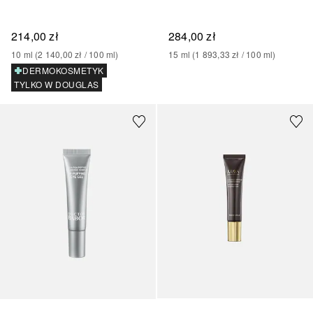
214,00 zł
284,00 zł
10
ml
 (
2 140,00 zł
 / 
100
ml
)
15
ml
 (
1 893,33 zł
 / 
100
ml
)
DERMOKOSMETYK
TYLKO W DOUGLAS