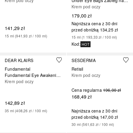
Krem pod oczy
Under Eye Bags Zabieg na dzień
Krem pod oczy
179,00 zł
Najniższa cena z 30 dni
141,29 zł
przed obniżką
134,25 zł
15
ml
 (
941,93 zł
 / 
100
ml
)
15
ml
 (
1 193,33 zł
 / 
100
ml
)
Kod
:
HOT
DEAR KLAIRS
SESDERMA
Fundamental
Retisil
Fundamental Eye Awakening Gel
Krem pod oczy
Krem pod oczy
Cena regularna
196,00 zł
168,49 zł
142,89 zł
Najniższa cena z 30 dni
35
ml
 (
408,26 zł
 / 
100
ml
)
przed obniżką
147,00 zł
30
ml
 (
561,63 zł
 / 
100
ml
)