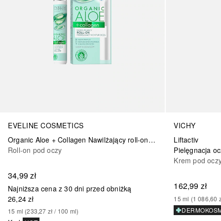
EVELINE COSMETICS
VICHY
Organic Aloe + Collagen Nawilżający roll-on modelujący kontur oczu
Liftactiv
Roll-on pod oczy
Krem pod ocz
34,99 zł
162,99 zł
Najniższa cena z 30 dni przed obniżką
26,24 zł
15
ml
 (
1 086,60 
DERMOKOS
15
ml
 (
233,27 zł
 / 
100
ml
)