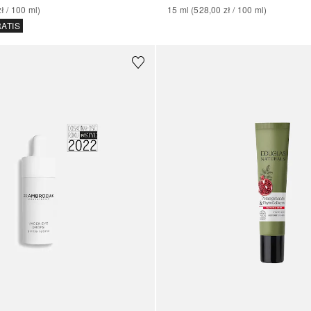
zł
 / 
100
ml
)
15
ml
 (
528,00 zł
 / 
100
ml
)
ATIS