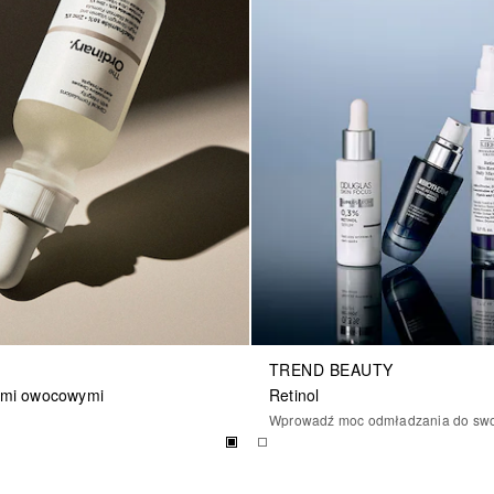
TREND BEAUTY
ami owocowymi
Retinol
Wprowadź moc odmładzania do swoj