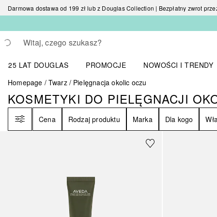
Darmowa dostawa od 199 zł lub z Douglas Collection | Bezpłatny zwrot przez 
Wracać
Wykonaj wyszukiwanie
25 LAT DOUGLAS
PROMOCJE
NOWOŚCI I TRENDY
Otwórz menu NOWOŚC
Homepage
Twarz
Pielęgnacja okolic oczu
KOSMETYKI DO PIELĘGNACJI OK
KOSMETYKI DO PIELĘGNACJI O
Filtr
Cena
Rodzaj produktu
Marka
Dla kogo
Wła
Sponsorowany