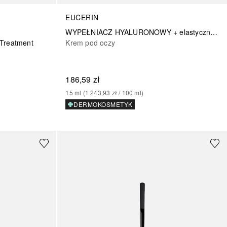
EUCERIN
WYPEŁNIACZ HYALURONOWY + elastyczność konturu oka
 Treatment
Krem pod oczy
186,59 zł
15
ml
 (
1 243,93 zł
 / 
100
ml
)
DERMOKOSMETYK