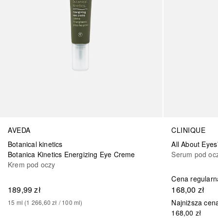
AVEDA
CLINIQUE
Botanical kinetics
Botanica Kinetics Energizing Eye Creme
Serum pod oc
Krem pod oczy
Cena regularn
189,99 zł
168,00 zł
Najniższa cena
15
ml
 (
1 266,60 zł
 / 
100
ml
)
168,00 zł