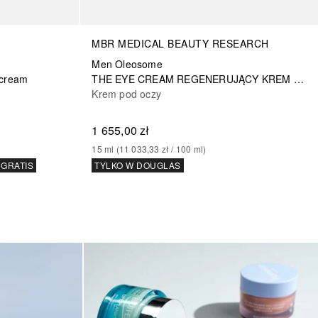
MBR MEDICAL BEAUTY RESEARCH
Men Oleosome
 cream
THE EYE CREAM REGENERUJĄCY KREM POD OCZY
Krem pod oczy
1 655,00 zł
15
ml
 (
11 033,33 zł
 / 
100
ml
)
 GRATIS
TYLKO W DOUGLAS