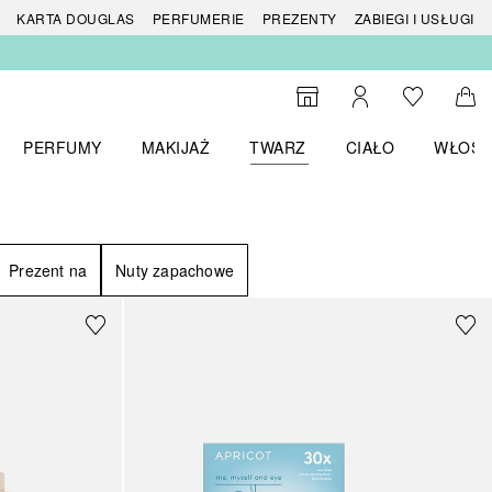
 produktów
KARTA DOUGLAS
PERFUMERIE
PREZENTY
ZABIEGI I USŁUGI
Do listy ży
Do wyszukiwarki
Moje konto
Do 
PERFUMY
MAKIJAŻ
TWARZ
CIAŁO
WŁOSY
menu MARKI
Otwórz menu Perfumy
Otwórz menu Makijaż
Otwórz menu Twarz
Otwórz menu Ciało
Otwórz
Prezent na
Nuty zapachowe