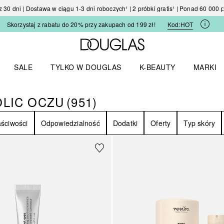
30 dni | Dostawa w ciągu 1-3 dni roboczych¹ | 2 próbki gratis¹ | Ponad 60 000
Skorzystaj z rabatu do 20% przy zakupach od 199 zł!
Kod:
HOT
Strona główna Douglas
SALE
TYLKO W DOUGLAS
K-BEAUTY
MARKI
I I TRENDY
Otwórz menu TYLKO W DOUGLAS
Otwórz menu K-BEAUTY
Otwórz 
OLIC OCZU
(
951
)
KOLIC OCZU
951
WYNIKI
ściwości
Odpowiedzialność
Dodatki
Oferty
Typ skóry
Sponsorowany