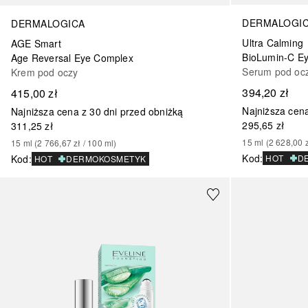
DERMALOGI
DERMALOGICA
Ultra Calming
AGE Smart
BioLumin-C E
Age Reversal Eye Complex
Serum pod oc
Krem pod oczy
394,20 zł
415,00 zł
Najniższa cena
Najniższa cena z 30 dni przed obniżką
295,65 zł
311,25 zł
15
ml
 (
2 628,00 
15
ml
 (
2 766,67 zł
 / 
100
ml
)
Kod
:
Kod
:
HOT
D
HOT
DERMOKOSMETYK