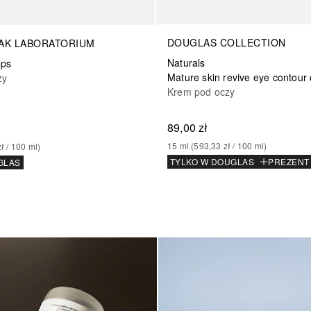
DOUGLAS COLLECTION
AK LABORATORIUM
Naturals
ops
Mature skin revive eye contour
zy
Krem pod oczy
89,00 zł
15
ml
 (
593,33 zł
 / 
100
ml
)
zł
 / 
100
ml
)
TYLKO W DOUGLAS
PREZENT
GLAS