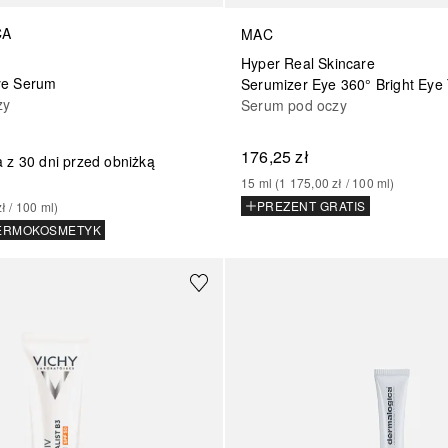
CA
MAC
Hyper Real Skincare
ye Serum
Serumizer Eye 360° Bright Eye
zy
Serum pod oczy
176,25 zł
 z 30 dni przed obniżką
15
ml
 (
1 175,00 zł
 / 
100
ml
)
PREZENT GRATIS
zł
 / 
100
ml
)
ERMOKOSMETYK