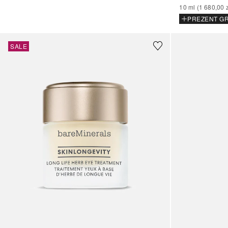
10
ml
 (
1 680,00 
PREZENT GR
SALE