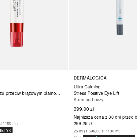
DERMALOGICA
Ultra Calming
Pielęgnacja oczu przeciw brązowym plamom SPF 50+
Stress Positive Eye Lift
y
Krem pod oczy
399,00 zł
Najniższa cena z 30 dni przed 
299,25 zł
zł
 / 
100
ml
)
METYK
25
ml
 (
1 596,00 zł
 / 
100
ml
)