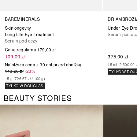
BAREMINERALS
DR AMBROZI
Skinlongevity
Under Eye Dr
Long Life Eye Treatment
Serum pod oc
Serum pod oczy
Cena regularna
179,00 zł
109,00 zł
375,00 zł
Najniższa cena z 30 dni przed obniżką
15
ml
 (
2 500,00 
143,20 zł
-23%
TYLKO W DOU
15
g
 (
726,67 zł
 / 
100
g
)
TYLKO W DOUGLAS
BEAUTY STORIES
Pomiń