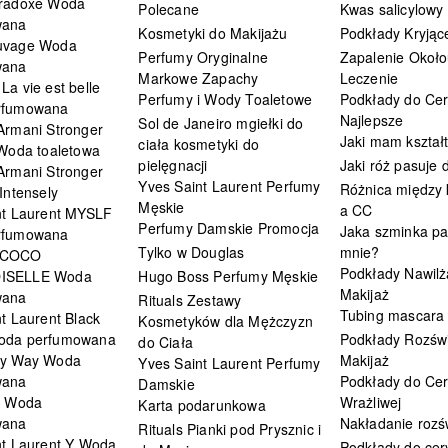
radoxe Woda
Polecane
Kwas salicylowy
wana
Kosmetyki do Makijażu
Podkłady Kryjąc
uvage Woda
Perfumy Oryginalne
Zapalenie Około
wana
Markowe Zapachy
Leczenie
a vie est belle
Perfumy i Wody Toaletowe
Podkłady do Cer
rfumowana
Najlepsze
Sol de Janeiro mgiełki do
Armani Stronger
Jaki mam kształ
ciała kosmetyki do
 Woda toaletowa
pielęgnacji
Jaki róż pasuje
Armani Stronger
Yves Saint Laurent Perfumy
Różnica między
Intensely
Męskie
a CC
nt Laurent MYSLF
Perfumy Damskie Promocja
Jaka szminka pa
rfumowana
Tylko w Douglas
mnie?
 COCO
Podkłady Nawilż
ISELLE Woda
Hugo Boss Perfumy Męskie
Makijaż
wana
Rituals Zestawy
Tubing mascara
t Laurent Black
Kosmetyków dla Mężczyzn
oda perfumowana
Podkłady Rozświ
do Ciała
My Way Woda
Makijaż
Yves Saint Laurent Perfumy
wana
Podkłady do Cer
Damskie
i Woda
Wrażliwej
Karta podarunkowa
wana
Nakładanie rozś
Rituals Pianki pod Prysznic i
nt Laurent Y Woda
Podkłady do cery