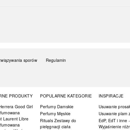
związywania sporów
Regulamin
RNE PRODUKTY
POPULARNE KATEGORIE
INSPIRACJE
Herrera Good Girl
Perfumy Damskie
Usuwanie prosa
rfumowana
Perfumy Męskie
Usuwanie plam z
t Laurent Libre
Rituals Zestawy do
EdP, EdT i inne -
rfumowana
pielęgnacji ciała
Wyjaśnienie różn