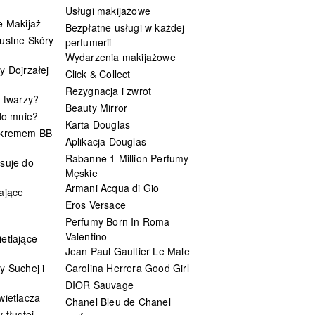
Usługi makijażowe
e Makijaż
Bezpłatne usługi w każdej
ustne Skóry
perfumerii
Wydarzenia makijażowe
y Dojrzałej
Click & Collect
Rezygnacja i zwrot
t twarzy?
Beauty Mirror
 do mnie?
Karta Douglas
 kremem BB
Aplikacja Douglas
Rabanne 1 Million Perfumy
suje do
Męskie
Armani Acqua di Gio
ające
Eros Versace
Perfumy Born In Roma
Valentino
etlające
Jean Paul Gaultier Le Male
y Suchej i
Carolina Herrera Good Girl
DIOR Sauvage
wietlacza
Chanel Bleu de Chanel
 tłustej