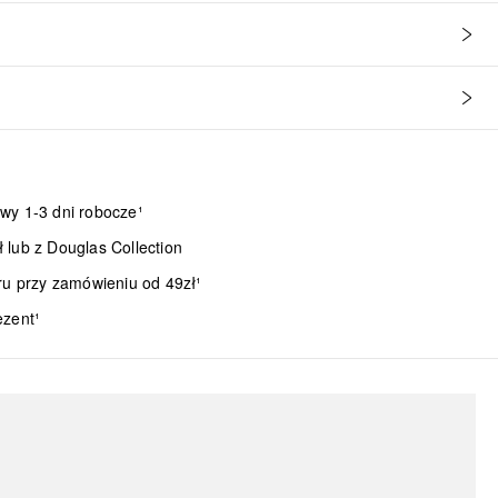
wy 1-3 dni robocze¹
lub z Douglas Collection
ru przy zamówieniu od 49zł¹
ezent¹