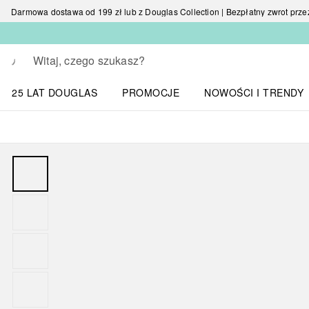
Darmowa dostawa od 199 zł lub z Douglas Collection | Bezpłatny zwrot przez 
Wracać
Wykonaj wyszukiwanie
25 LAT DOUGLAS
PROMOCJE
NOWOŚCI I TRENDY
Otwórz menu NOWOŚC