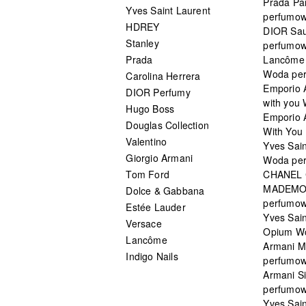
Prada Pa
Yves Saint Laurent
perfumo
HDREY
DIOR Sa
Stanley
perfumo
Prada
Lancôme L
Woda pe
Carolina Herrera
Emporio 
DIOR Perfumy
with you
Hugo Boss
Emporio 
Douglas Collection
With You 
Valentino
Yves Sai
Giorgio Armani
Woda pe
Tom Ford
CHANEL
MADEMO
Dolce & Gabbana
perfumo
Estée Lauder
Yves Sain
Versace
Opium W
Lancôme
Armani 
Indigo Nails
perfumo
Armani S
perfumo
Yves Sai