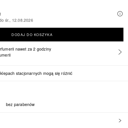
ł
do śr., 12.08.2026
DODAJ DO KOSZYKA
erfumerii nawet za 2 godziny
umerii
sklepach stacjonarnych mogą się różnić
bez parabenów