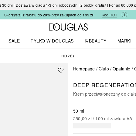
30 dni | Dostawa w ciągu 1-3 dni roboczych¹ | 2 próbki gratis¹ | Ponad 60 000
Skorzystaj z rabatu do 20% przy zakupach od 199 zł!
Kod:
HOT
Strona główna Douglas
SALE
TYLKO W DOUGLAS
K-BEAUTY
MARKI
I I TRENDY
Otwórz menu TYLKO W DOUGLAS
Otwórz menu K-BEAUTY
Otwórz 
Homepage
Ciało
Opalanie
DEEP REGENERATIO
Krem przeciwsłoneczny do ciał
50 ml
250,00 zł
 / 
100
ml
zawiera VAT