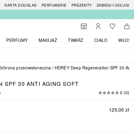
 produktów
KARTA DOUGLAS
PERFUMERIE
PREZENTY
ZABIEGI I USŁUGI
Do listy ży
Do wyszukiwarki
Moje konto
Do 
PERFUMY
MAKIJAŻ
TWARZ
CIAŁO
WŁOSY
menu MARKI
Otwórz menu Perfumy
Otwórz menu Makijaż
Otwórz menu Twarz
Otwórz menu Ciało
Otwórz
Ochrona przeciwsłoneczna
HDREY Deep Regeneration SPF 30 Anti 
N
SPF 30 ANTI AGING SOFT
a
0
(
0
)
125,00 zł