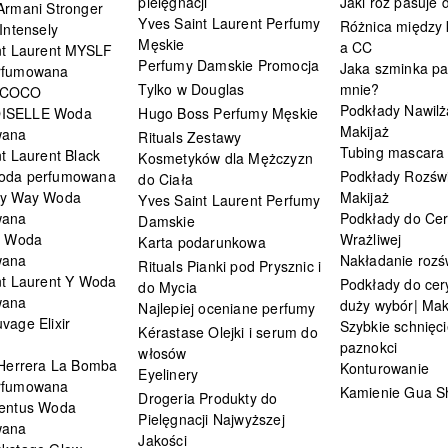
pielęgnacji
Jaki róż pasuje
Armani Stronger
Yves Saint Laurent Perfumy
Różnica między
Intensely
Męskie
a CC
nt Laurent MYSLF
Perfumy Damskie Promocja
Jaka szminka pa
rfumowana
Tylko w Douglas
mnie?
 COCO
Podkłady Nawilż
ISELLE Woda
Hugo Boss Perfumy Męskie
Makijaż
wana
Rituals Zestawy
Tubing mascara
t Laurent Black
Kosmetyków dla Mężczyzn
oda perfumowana
Podkłady Rozświ
do Ciała
My Way Woda
Makijaż
Yves Saint Laurent Perfumy
wana
Podkłady do Cer
Damskie
i Woda
Wrażliwej
Karta podarunkowa
wana
Nakładanie rozś
Rituals Pianki pod Prysznic i
nt Laurent Y Woda
Podkłady do cery
do Mycia
wana
duży wybór| Mak
Najlepiej oceniane perfumy
vage Elixir
Szybkie schnięci
Kérastase Olejki i serum do
paznokci
włosów
 Herrera La Bomba
Konturowanie
Eyelinery
rfumowana
Kamienie Gua S
Drogeria Produkty do
entus Woda
Pielęgnacji Najwyższej
wana
Jakości