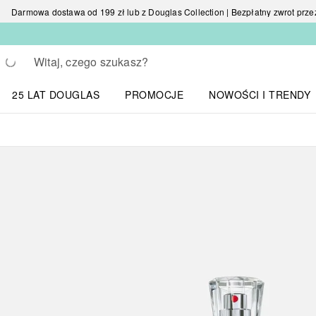
Darmowa dostawa od 199 zł lub z Douglas Collection | Bezpłatny zwrot przez 
Wracać
Wykonaj wyszukiwanie
25 LAT DOUGLAS
PROMOCJE
NOWOŚCI I TRENDY
Otwórz menu NOWOŚC