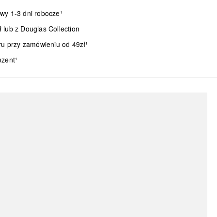
wy 1-3 dni robocze¹
lub z Douglas Collection
ru przy zamówieniu od 49zł¹
ezent¹