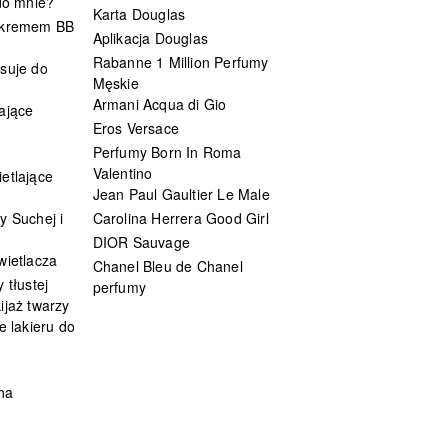
 do mnie?
Karta Douglas
 kremem BB
Aplikacja Douglas
Rabanne 1 Million Perfumy
suje do
Męskie
Armani Acqua di Gio
ające
Eros Versace
Perfumy Born In Roma
Valentino
etlające
Jean Paul Gaultier Le Male
y Suchej i
Carolina Herrera Good Girl
DIOR Sauvage
wietlacza
Chanel Bleu de Chanel
 tłustej
perfumy
ijaż twarzy
e lakieru do
ha