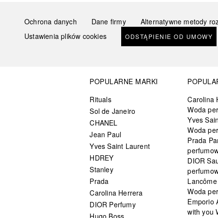
Ochrona danych
Dane firmy
Alternatywne metody ro
Ustawienia plików cookies
ODSTĄPIENIE OD UMOWY
POPULARNE MARKI
POPULA
Rituals
Carolina 
Woda pe
Sol de Janeiro
Yves Sain
CHANEL
Woda pe
Jean Paul
Prada Pa
Yves Saint Laurent
perfumo
HDREY
DIOR Sa
Stanley
perfumo
Prada
Lancôme L
Woda pe
Carolina Herrera
Emporio 
DIOR Perfumy
with you
Hugo Boss