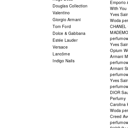
Emporio 
Douglas Collection
With You 
Valentino
Yves Sai
Giorgio Armani
Woda pe
Tom Ford
CHANEL
MADEMO
Dolce & Gabbana
perfumo
Estée Lauder
Yves Sain
Versace
Opium W
Lancôme
Armani 
Indigo Nails
perfumo
Armani S
perfumo
Yves Sai
perfumo
DIOR Sau
Perfumy
Carolina
Woda pe
Creed Av
perfumo