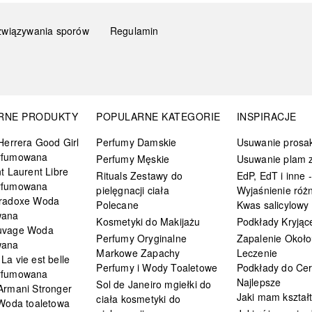
związywania sporów
Regulamin
RNE PRODUKTY
POPULARNE KATEGORIE
INSPIRACJE
Herrera Good Girl
Perfumy Damskie
Usuwanie prosa
rfumowana
Perfumy Męskie
Usuwanie plam z
t Laurent Libre
Rituals Zestawy do
EdP, EdT i inne -
rfumowana
pielęgnacji ciała
Wyjaśnienie różn
radoxe Woda
Polecane
Kwas salicylowy
wana
Kosmetyki do Makijażu
Podkłady Kryjąc
uvage Woda
Perfumy Oryginalne
Zapalenie Około
wana
Markowe Zapachy
Leczenie
a vie est belle
Perfumy i Wody Toaletowe
Podkłady do Cer
rfumowana
Najlepsze
Sol de Janeiro mgiełki do
Armani Stronger
Jaki mam kształ
ciała kosmetyki do
 Woda toaletowa