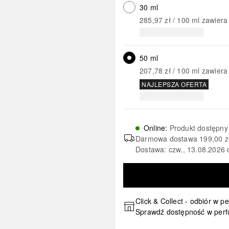
30 ml
285,97 zł
 / 
100
ml
zawiera
50 ml
207,78 zł
 / 
100
ml
zawiera
NAJLEPSZA OFERTA
Online
:
Produkt dostępny
Darmowa dostawa
199,00 z
Dostawa: czw., 13.08.2026 
Click & Collect - odbiór w p
Sprawdź dostępność w perf