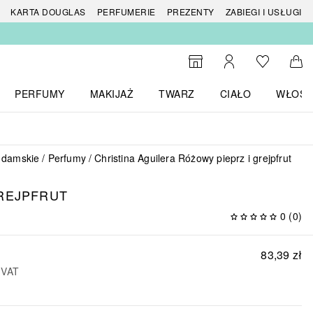
 produktów
KARTA DOUGLAS
PERFUMERIE
PREZENTY
ZABIEGI I USŁUGI
Do listy ży
Do wyszukiwarki
Moje konto
Do 
PERFUMY
MAKIJAŻ
TWARZ
CIAŁO
WŁOSY
menu MARKI
Otwórz menu Perfumy
Otwórz menu Makijaż
Otwórz menu Twarz
Otwórz menu Ciało
Otwórz
 damskie
Perfumy
Christina Aguilera Różowy pieprz i grejpfrut
REJPFRUT
0
(
0
)
83,39 zł
 VAT