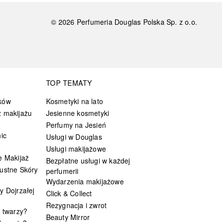
©
2026
Perfumeria Douglas Polska Sp. z o.o.
TOP TEMATY
ków
Kosmetyki na lato
 makijażu
Jesienne kosmetyki
Perfumy na Jesień
ic
Usługi w Douglas
Usługi makijażowe
e Makijaż
Bezpłatne usługi w każdej
ustne Skóry
perfumerii
Wydarzenia makijażowe
y Dojrzałej
Click & Collect
Rezygnacja i zwrot
t twarzy?
Beauty Mirror