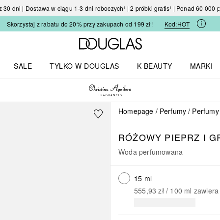
30 dni | Dostawa w ciągu 1-3 dni roboczych¹ | 2 próbki gratis¹ | Ponad 60 000
Skorzystaj z rabatu do 20% przy zakupach od 199 zł!
Kod:
HOT
Strona główna Douglas
SALE
TYLKO W DOUGLAS
K-BEAUTY
MARKI
I I TRENDY
Otwórz menu TYLKO W DOUGLAS
Otwórz menu K-BEAUTY
Otwórz 
Homepage
Perfumy
Perfumy
RÓŻOWY PIEPRZ I G
Woda perfumowana
15 ml
555,93 zł
 / 
100
ml
zawiera