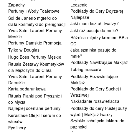
Zapachy
Leczenie
Perfumy i Wody Toaletowe
Podkłady do Cery Dojrzałej
Najlepsze
Sol de Janeiro mgiełki do
Jaki mam kształt twarzy?
ciała kosmetyki do pielęgnacji
Yves Saint Laurent Perfumy
Jaki róż pasuje do mnie?
Męskie
Różnica między kremem BB a
Perfumy Damskie Promocja
CC
Tylko w Douglas
Jaka szminka pasuje do
mnie?
Hugo Boss Perfumy Męskie
Podkłady Nawilżające Makijaż
Rituals Zestawy Kosmetyków
Tubing mascara
dla Mężczyzn do Ciała
Yves Saint Laurent Perfumy
Podkłady Rozświetlające
Damskie
Makijaż
Karta podarunkowa
Podkłady do Cery Suchej i
Wrażliwej
Rituals Pianki pod Prysznic i
Nakładanie rozświetlacza
do Mycia
Najlepiej oceniane perfumy
Podkłady do cery tłustej duży
wybór| Makijaż twarzy
Kérastase Olejki i serum do
Szybkie schnięcie lakieru do
włosów
paznokci
Eyelinery