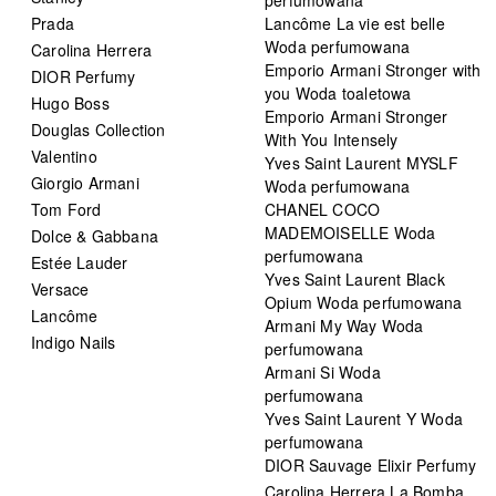
Prada
Lancôme La vie est belle
Woda perfumowana
Carolina Herrera
Emporio Armani Stronger with
DIOR Perfumy
you Woda toaletowa
Hugo Boss
Emporio Armani Stronger
Douglas Collection
With You Intensely
Valentino
Yves Saint Laurent MYSLF
Giorgio Armani
Woda perfumowana
Tom Ford
CHANEL COCO
MADEMOISELLE Woda
Dolce & Gabbana
perfumowana
Estée Lauder
Yves Saint Laurent Black
Versace
Opium Woda perfumowana
Lancôme
Armani My Way Woda
Indigo Nails
perfumowana
Armani Si Woda
perfumowana
Yves Saint Laurent Y Woda
perfumowana
DIOR Sauvage Elixir Perfumy
Carolina Herrera La Bomba