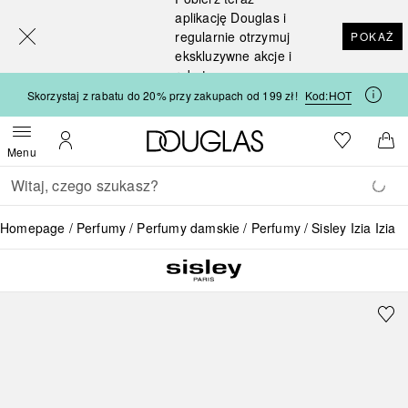
[navigation.slideout.screenreader]
aplikację Douglas i
regularnie otrzymuj
POKAŻ
ekskluzywne akcje i
rabaty
Skorzystaj z rabatu do 20% przy zakupach od 199 zł!
Kod:
HOT
Strona główna Douglas
Do listy ży
Otwórz menu
Moje konto
Do 
Menu
Wracać
Wykonaj wyszukiwanie
Homepage
Perfumy
Perfumy damskie
Perfumy
Sisley Izia Izia