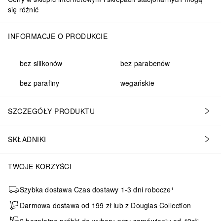
się różnić
INFORMACJE O PRODUKCIE
bez silikonów
bez parabenów
bez parafiny
wegańskie
SZCZEGÓŁY PRODUKTU
SKŁADNIKI
TWOJE KORZYŚCI
Szybka dostawa Czas dostawy 1-3 dni robocze¹
Darmowa dostawa od 199 zł lub z Douglas Collection
2 bezpłatne próbki do wyboru przy zamówieniu od 49zł¹