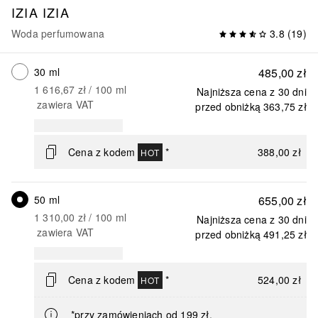
IZIA
IZIA
Woda perfumowana
3.8
(
19
)
30 ml
485,00 zł
1 616,67 zł
 / 
100
ml
Najniższa cena z 30 dni
zawiera VAT
przed obniżką
363,75 zł
Cena z kodem
*
388,00 zł
HOT
50 ml
655,00 zł
1 310,00 zł
 / 
100
ml
Najniższa cena z 30 dni
zawiera VAT
przed obniżką
491,25 zł
Cena z kodem
*
524,00 zł
HOT
*przy zamówieniach od 199 zł.