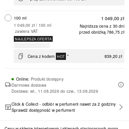
100 ml
1 049,00 zł
1 049,00 zł
 / 
100
ml
Najniższa cena z 30 dni
zawiera VAT
przed obniżką
786,75 zł
NAJLEPSZA OFERTA
Cena z kodem
*
839,20 zł
HOT
Online
:
Produkt dostępny
Darmowa dostawa
Dostawa: wt., 11.08.2026 do czw., 13.08.2026
Click & Collect - odbiór w perfumerii nawet za 2 godziny
Sprawdź dostępność w perfumerii
DODAJ DO KOSZYKA
Ceny w sklepie internetowym i sklepach stacjonarnych mogą