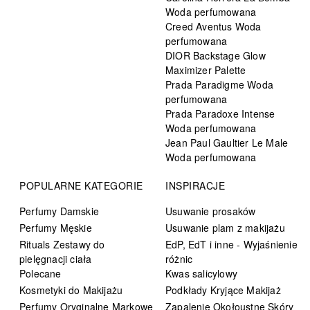
Woda perfumowana
Creed Aventus Woda
perfumowana
DIOR Backstage Glow
Maximizer Palette
Prada Paradigme Woda
perfumowana
Prada Paradoxe Intense
Woda perfumowana
Jean Paul Gaultier Le Male
Woda perfumowana
POPULARNE KATEGORIE
INSPIRACJE
Perfumy Damskie
Usuwanie prosaków
Perfumy Męskie
Usuwanie plam z makijażu
Rituals Zestawy do
EdP, EdT i inne - Wyjaśnienie
pielęgnacji ciała
różnic
Polecane
Kwas salicylowy
Kosmetyki do Makijażu
Podkłady Kryjące Makijaż
Perfumy Oryginalne Markowe
Zapalenie Okołoustne Skóry