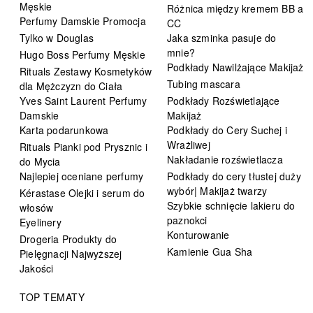
Męskie
Różnica między kremem BB a
Perfumy Damskie Promocja
CC
Tylko w Douglas
Jaka szminka pasuje do
mnie?
Hugo Boss Perfumy Męskie
Podkłady Nawilżające Makijaż
Rituals Zestawy Kosmetyków
Tubing mascara
dla Mężczyzn do Ciała
Yves Saint Laurent Perfumy
Podkłady Rozświetlające
Damskie
Makijaż
Karta podarunkowa
Podkłady do Cery Suchej i
Wrażliwej
Rituals Pianki pod Prysznic i
Nakładanie rozświetlacza
do Mycia
Najlepiej oceniane perfumy
Podkłady do cery tłustej duży
wybór| Makijaż twarzy
Kérastase Olejki i serum do
Szybkie schnięcie lakieru do
włosów
paznokci
Eyelinery
Konturowanie
Drogeria Produkty do
Kamienie Gua Sha
Pielęgnacji Najwyższej
Jakości
TOP TEMATY