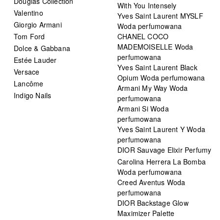
Douglas Collection
With You Intensely
Valentino
Yves Saint Laurent MYSLF
Giorgio Armani
Woda perfumowana
Tom Ford
CHANEL COCO
MADEMOISELLE Woda
Dolce & Gabbana
perfumowana
Estée Lauder
Yves Saint Laurent Black
Versace
Opium Woda perfumowana
Lancôme
Armani My Way Woda
Indigo Nails
perfumowana
Armani Si Woda
perfumowana
Yves Saint Laurent Y Woda
perfumowana
DIOR Sauvage Elixir Perfumy
Carolina Herrera La Bomba
Woda perfumowana
Creed Aventus Woda
perfumowana
DIOR Backstage Glow
Maximizer Palette