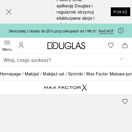
[navigation.slideout.screenreader]
aplikację Douglas i
regularnie otrzymuj
POKAŻ
ekskluzywne akcje i
rabaty
Skorzystaj z rabatu do 20% przy zakupach od 199 zł!
Kod:
HOT
Strona główna Douglas
Do listy ży
Otwórz menu
Moje konto
Do 
Menu
Wracać
Wykonaj wyszukiwanie
Homepage
Makijaż
Makijaż ust
Szminki
Max Factor Matowa pom