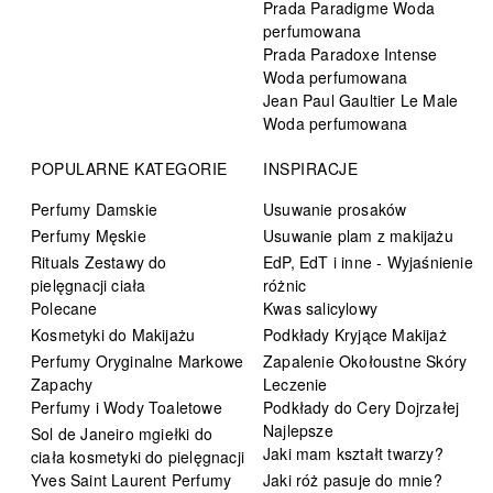
Prada Paradigme Woda
perfumowana
Prada Paradoxe Intense
Woda perfumowana
Jean Paul Gaultier Le Male
Woda perfumowana
POPULARNE KATEGORIE
INSPIRACJE
Perfumy Damskie
Usuwanie prosaków
Perfumy Męskie
Usuwanie plam z makijażu
Rituals Zestawy do
EdP, EdT i inne - Wyjaśnienie
pielęgnacji ciała
różnic
Polecane
Kwas salicylowy
Kosmetyki do Makijażu
Podkłady Kryjące Makijaż
Perfumy Oryginalne Markowe
Zapalenie Okołoustne Skóry
Zapachy
Leczenie
Perfumy i Wody Toaletowe
Podkłady do Cery Dojrzałej
Najlepsze
Sol de Janeiro mgiełki do
Jaki mam kształt twarzy?
ciała kosmetyki do pielęgnacji
Yves Saint Laurent Perfumy
Jaki róż pasuje do mnie?