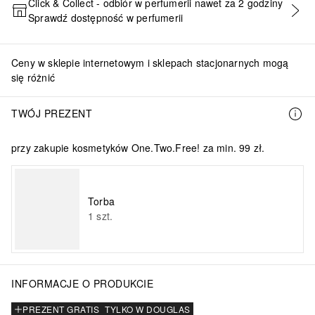
Click & Collect - odbiór w perfumerii nawet za 2 godziny
Sprawdź dostępność w perfumerii
DODAJ DO KOSZYKA
Ceny w sklepie internetowym i sklepach stacjonarnych mogą
się różnić
TWÓJ PREZENT
przy zakupie kosmetyków One.Two.Free! za min. 99 zł.
Torba
1
szt.
INFORMACJE O PRODUKCIE
PREZENT GRATIS
TYLKO W DOUGLAS