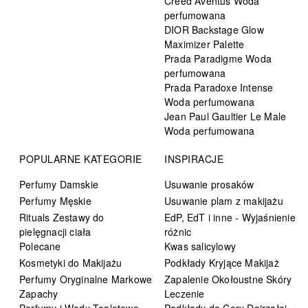
Creed Aventus Woda
perfumowana
DIOR Backstage Glow
Maximizer Palette
Prada Paradigme Woda
perfumowana
Prada Paradoxe Intense
Woda perfumowana
Jean Paul Gaultier Le Male
Woda perfumowana
POPULARNE KATEGORIE
INSPIRACJE
Perfumy Damskie
Usuwanie prosaków
Perfumy Męskie
Usuwanie plam z makijażu
Rituals Zestawy do
EdP, EdT i inne - Wyjaśnienie
pielęgnacji ciała
różnic
Polecane
Kwas salicylowy
Kosmetyki do Makijażu
Podkłady Kryjące Makijaż
Perfumy Oryginalne Markowe
Zapalenie Okołoustne Skóry
Zapachy
Leczenie
Perfumy i Wody Toaletowe
Podkłady do Cery Dojrzałej