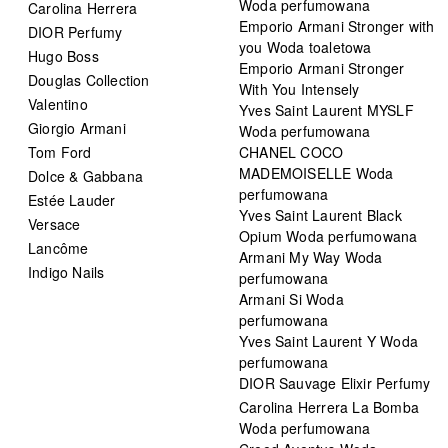
Woda perfumowana
Carolina Herrera
Emporio Armani Stronger with
DIOR Perfumy
you Woda toaletowa
Hugo Boss
Emporio Armani Stronger
Douglas Collection
With You Intensely
Valentino
Yves Saint Laurent MYSLF
Giorgio Armani
Woda perfumowana
Tom Ford
CHANEL COCO
MADEMOISELLE Woda
Dolce & Gabbana
perfumowana
Estée Lauder
Yves Saint Laurent Black
Versace
Opium Woda perfumowana
Lancôme
Armani My Way Woda
Indigo Nails
perfumowana
Armani Si Woda
perfumowana
Yves Saint Laurent Y Woda
perfumowana
DIOR Sauvage Elixir Perfumy
Carolina Herrera La Bomba
Woda perfumowana