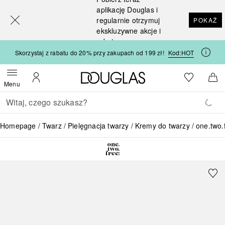
[navigation.slideout.screenreader]
aplikację Douglas i
regularnie otrzymuj
POKAŻ
ekskluzywne akcje i
rabaty
Skorzystaj z rabatu do 20% przy zakupach od 199 zł!
Kod:
HOT
Strona główna Douglas
Do listy ży
Otwórz menu
Moje konto
Do 
Menu
Wracać
Wykonaj wyszukiwanie
Homepage
Twarz
Pielęgnacja twarzy
Kremy do twarzy
one.two.