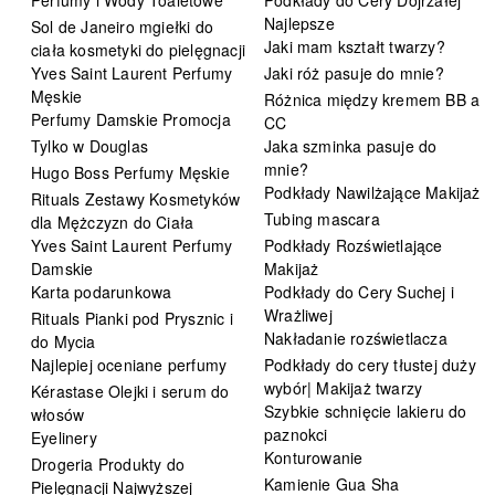
Najlepsze
Sol de Janeiro mgiełki do
Jaki mam kształt twarzy?
ciała kosmetyki do pielęgnacji
Yves Saint Laurent Perfumy
Jaki róż pasuje do mnie?
Męskie
Różnica między kremem BB a
Perfumy Damskie Promocja
CC
Tylko w Douglas
Jaka szminka pasuje do
mnie?
Hugo Boss Perfumy Męskie
Podkłady Nawilżające Makijaż
Rituals Zestawy Kosmetyków
Tubing mascara
dla Mężczyzn do Ciała
Yves Saint Laurent Perfumy
Podkłady Rozświetlające
Damskie
Makijaż
Karta podarunkowa
Podkłady do Cery Suchej i
Wrażliwej
Rituals Pianki pod Prysznic i
Nakładanie rozświetlacza
do Mycia
Najlepiej oceniane perfumy
Podkłady do cery tłustej duży
wybór| Makijaż twarzy
Kérastase Olejki i serum do
Szybkie schnięcie lakieru do
włosów
paznokci
Eyelinery
Konturowanie
Drogeria Produkty do
Kamienie Gua Sha
Pielęgnacji Najwyższej