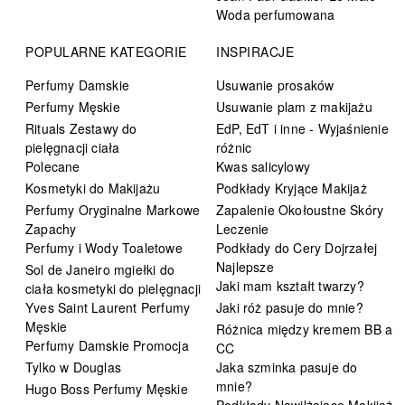
Woda perfumowana
POPULARNE KATEGORIE
INSPIRACJE
Perfumy Damskie
Usuwanie prosaków
Perfumy Męskie
Usuwanie plam z makijażu
Rituals Zestawy do
EdP, EdT i inne - Wyjaśnienie
pielęgnacji ciała
różnic
Polecane
Kwas salicylowy
Kosmetyki do Makijażu
Podkłady Kryjące Makijaż
Perfumy Oryginalne Markowe
Zapalenie Okołoustne Skóry
Zapachy
Leczenie
Perfumy i Wody Toaletowe
Podkłady do Cery Dojrzałej
Najlepsze
Sol de Janeiro mgiełki do
Jaki mam kształt twarzy?
ciała kosmetyki do pielęgnacji
Yves Saint Laurent Perfumy
Jaki róż pasuje do mnie?
Męskie
Różnica między kremem BB a
Perfumy Damskie Promocja
CC
Tylko w Douglas
Jaka szminka pasuje do
mnie?
Hugo Boss Perfumy Męskie
Podkłady Nawilżające Makijaż