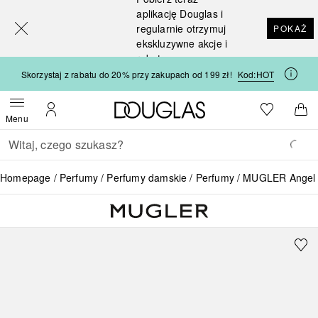
[navigation.slideout.screenreader]
aplikację Douglas i
regularnie otrzymuj
POKAŻ
ekskluzywne akcje i
rabaty
Skorzystaj z rabatu do 20% przy zakupach od 199 zł!
Kod:
HOT
Strona główna Douglas
Do listy ży
Otwórz menu
Moje konto
Do 
Menu
Wracać
Wykonaj wyszukiwanie
Homepage
Perfumy
Perfumy damskie
Perfumy
MUGLER Angel