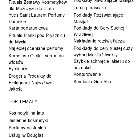
Rituals Zestawy Kosmetyków
Tubing mascara
dla Mężczyzn do Ciała
Yves Saint Laurent Perfumy
Podkłady Rozświetlające
Damskie
Makijaż
Karta podarunkowa
Podkłady do Cery Suchej i
Wrażliwej
Rituals Pianki pod Prysznic i
Nakładanie rozświetlacza
do Mycia
Najlepiej oceniane perfumy
Podkłady do cery tłustej duży
wybór| Makijaż twarzy
Kérastase Olejki i serum do
Szybkie schnięcie lakieru do
włosów
paznokci
Eyelinery
Konturowanie
Drogeria Produkty do
Kamienie Gua Sha
Pielęgnacji Najwyższej
Jakości
TOP TEMATY
Kosmetyki na lato
Jesienne kosmetyki
Perfumy na Jesień
Usługi w Douglas