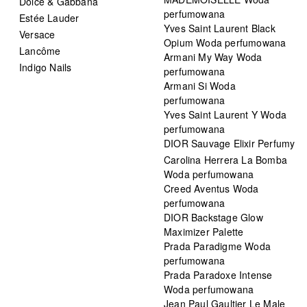
Dolce & Gabbana
perfumowana
Estée Lauder
Yves Saint Laurent Black
Versace
Opium Woda perfumowana
Lancôme
Armani My Way Woda
Indigo Nails
perfumowana
Armani Si Woda
perfumowana
Yves Saint Laurent Y Woda
perfumowana
DIOR Sauvage Elixir Perfumy
Carolina Herrera La Bomba
Woda perfumowana
Creed Aventus Woda
perfumowana
DIOR Backstage Glow
Maximizer Palette
Prada Paradigme Woda
perfumowana
Prada Paradoxe Intense
Woda perfumowana
Jean Paul Gaultier Le Male