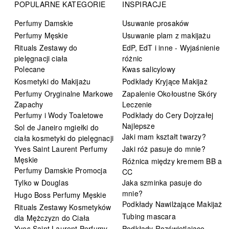
POPULARNE KATEGORIE
INSPIRACJE
Perfumy Damskie
Usuwanie prosaków
Perfumy Męskie
Usuwanie plam z makijażu
Rituals Zestawy do
EdP, EdT i inne - Wyjaśnienie
pielęgnacji ciała
różnic
Polecane
Kwas salicylowy
Kosmetyki do Makijażu
Podkłady Kryjące Makijaż
Perfumy Oryginalne Markowe
Zapalenie Okołoustne Skóry
Zapachy
Leczenie
Perfumy i Wody Toaletowe
Podkłady do Cery Dojrzałej
Najlepsze
Sol de Janeiro mgiełki do
Jaki mam kształt twarzy?
ciała kosmetyki do pielęgnacji
Yves Saint Laurent Perfumy
Jaki róż pasuje do mnie?
Męskie
Różnica między kremem BB a
Perfumy Damskie Promocja
CC
Tylko w Douglas
Jaka szminka pasuje do
mnie?
Hugo Boss Perfumy Męskie
Podkłady Nawilżające Makijaż
Rituals Zestawy Kosmetyków
Tubing mascara
dla Mężczyzn do Ciała
Yves Saint Laurent Perfumy
Podkłady Rozświetlające