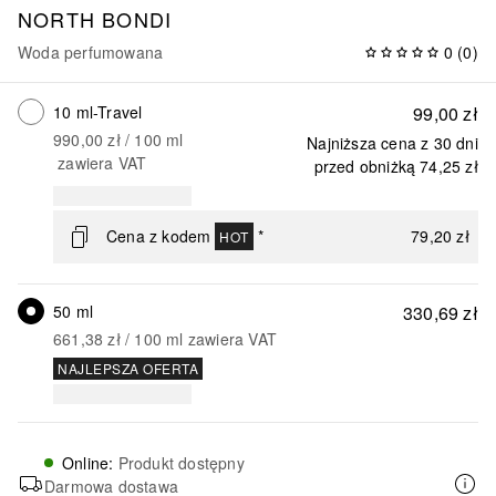
NORTH BONDI
Woda perfumowana
0
(
0
)
10 ml-Travel
99,00 zł
990,00 zł
 / 
100
ml
Najniższa cena z 30 dni
zawiera VAT
przed obniżką
74,25 zł
Cena z kodem
*
79,20 zł
HOT
50 ml
330,69 zł
661,38 zł
 / 
100
ml
zawiera VAT
NAJLEPSZA OFERTA
Online
:
Produkt dostępny
Darmowa dostawa