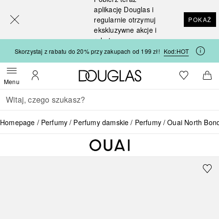
[navigation.slideout.screenreader]
aplikację Douglas i
regularnie otrzymuj
POKAŻ
ekskluzywne akcje i
rabaty
Skorzystaj z rabatu do 20% przy zakupach od 199 zł!
Kod:
HOT
Strona główna Douglas
Do listy ży
Otwórz menu
Moje konto
Do 
Menu
Wracać
Wykonaj wyszukiwanie
Homepage
Perfumy
Perfumy damskie
Perfumy
Ouai North Bond