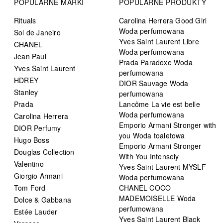
POPULARNE MARKI
POPULARNE PRODUKTY
Rituals
Carolina Herrera Good Girl
Woda perfumowana
Sol de Janeiro
Yves Saint Laurent Libre
CHANEL
Woda perfumowana
Jean Paul
Prada Paradoxe Woda
Yves Saint Laurent
perfumowana
HDREY
DIOR Sauvage Woda
Stanley
perfumowana
Prada
Lancôme La vie est belle
Woda perfumowana
Carolina Herrera
Emporio Armani Stronger with
DIOR Perfumy
you Woda toaletowa
Hugo Boss
Emporio Armani Stronger
Douglas Collection
With You Intensely
Valentino
Yves Saint Laurent MYSLF
Giorgio Armani
Woda perfumowana
Tom Ford
CHANEL COCO
MADEMOISELLE Woda
Dolce & Gabbana
perfumowana
Estée Lauder
Yves Saint Laurent Black