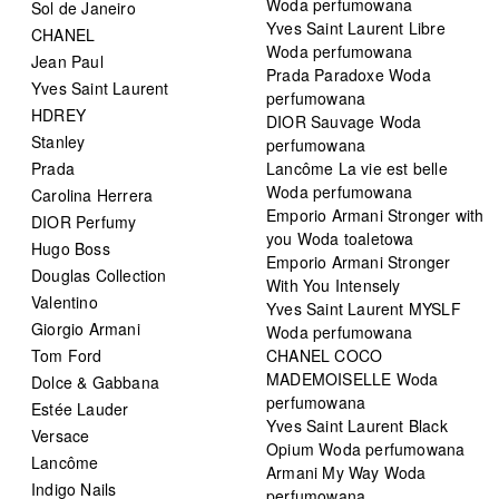
Woda perfumowana
Sol de Janeiro
Yves Saint Laurent Libre
CHANEL
Woda perfumowana
Jean Paul
Prada Paradoxe Woda
Yves Saint Laurent
perfumowana
HDREY
DIOR Sauvage Woda
Stanley
perfumowana
Prada
Lancôme La vie est belle
Woda perfumowana
Carolina Herrera
Emporio Armani Stronger with
DIOR Perfumy
you Woda toaletowa
Hugo Boss
Emporio Armani Stronger
Douglas Collection
With You Intensely
Valentino
Yves Saint Laurent MYSLF
Giorgio Armani
Woda perfumowana
Tom Ford
CHANEL COCO
MADEMOISELLE Woda
Dolce & Gabbana
perfumowana
Estée Lauder
Yves Saint Laurent Black
Versace
Opium Woda perfumowana
Lancôme
Armani My Way Woda
Indigo Nails
perfumowana