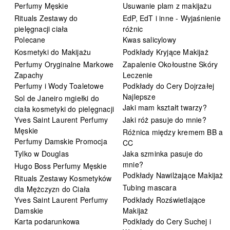
Perfumy Męskie
Usuwanie plam z makijażu
Rituals Zestawy do
EdP, EdT i inne - Wyjaśnienie
pielęgnacji ciała
różnic
Polecane
Kwas salicylowy
Kosmetyki do Makijażu
Podkłady Kryjące Makijaż
Perfumy Oryginalne Markowe
Zapalenie Okołoustne Skóry
Zapachy
Leczenie
Perfumy i Wody Toaletowe
Podkłady do Cery Dojrzałej
Najlepsze
Sol de Janeiro mgiełki do
Jaki mam kształt twarzy?
ciała kosmetyki do pielęgnacji
Yves Saint Laurent Perfumy
Jaki róż pasuje do mnie?
Męskie
Różnica między kremem BB a
Perfumy Damskie Promocja
CC
Tylko w Douglas
Jaka szminka pasuje do
mnie?
Hugo Boss Perfumy Męskie
Podkłady Nawilżające Makijaż
Rituals Zestawy Kosmetyków
Tubing mascara
dla Mężczyzn do Ciała
Yves Saint Laurent Perfumy
Podkłady Rozświetlające
Damskie
Makijaż
Karta podarunkowa
Podkłady do Cery Suchej i