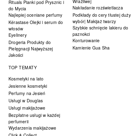
Wrażliwej
Rituals Pianki pod Prysznic i
Nakładanie rozświetlacza
do Mycia
Najlepiej oceniane perfumy
Podkłady do cery tłustej duży
wybór| Makijaż twarzy
Kérastase Olejki i serum do
Szybkie schnięcie lakieru do
włosów
paznokci
Eyelinery
Konturowanie
Drogeria Produkty do
Kamienie Gua Sha
Pielęgnacji Najwyższej
Jakości
TOP TEMATY
Kosmetyki na lato
Jesienne kosmetyki
Perfumy na Jesień
Usługi w Douglas
Usługi makijażowe
Bezpłatne usługi w każdej
perfumerii
Wydarzenia makijażowe
Click & Collect