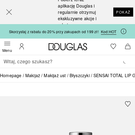
[navigation.slideout.screenreader]
aplikację Douglas i
regularnie otrzymuj
POKAŻ
ekskluzywne akcje i
rabaty
Skorzystaj z rabatu do 20% przy zakupach od 199 zł!
Kod:
HOT
Strona główna Douglas
Do listy ży
Otwórz menu
Moje konto
Do 
Menu
Wracać
Wykonaj wyszukiwanie
Homepage
Makijaż
Makijaż ust
Błyszczyki
SENSAI TOTAL LIP 