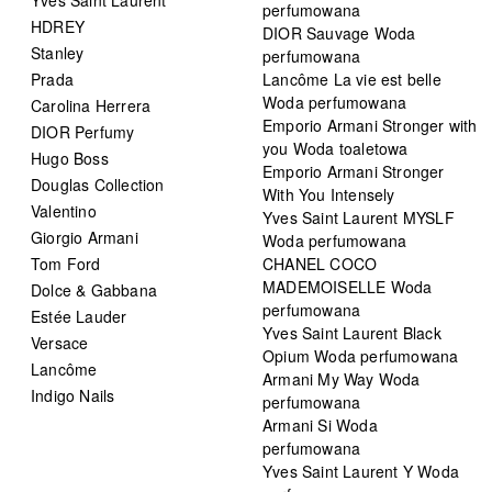
perfumowana
HDREY
DIOR Sauvage Woda
Stanley
perfumowana
Prada
Lancôme La vie est belle
Woda perfumowana
Carolina Herrera
Emporio Armani Stronger with
DIOR Perfumy
you Woda toaletowa
Hugo Boss
Emporio Armani Stronger
Douglas Collection
With You Intensely
Valentino
Yves Saint Laurent MYSLF
Giorgio Armani
Woda perfumowana
Tom Ford
CHANEL COCO
MADEMOISELLE Woda
Dolce & Gabbana
perfumowana
Estée Lauder
Yves Saint Laurent Black
Versace
Opium Woda perfumowana
Lancôme
Armani My Way Woda
Indigo Nails
perfumowana
Armani Si Woda
perfumowana
Yves Saint Laurent Y Woda