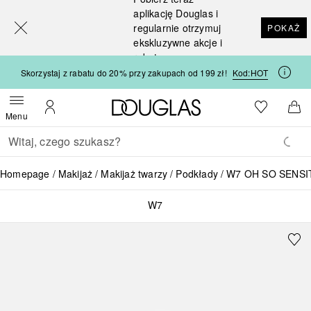
[navigation.slideout.screenreader]
aplikację Douglas i
regularnie otrzymuj
POKAŻ
ekskluzywne akcje i
rabaty
Skorzystaj z rabatu do 20% przy zakupach od 199 zł!
Kod:
HOT
Strona główna Douglas
Do listy ży
Otwórz menu
Moje konto
Do 
Menu
Wracać
Wykonaj wyszukiwanie
Homepage
Makijaż
Makijaż twarzy
Podkłady
W7 OH SO SENSIT
W7