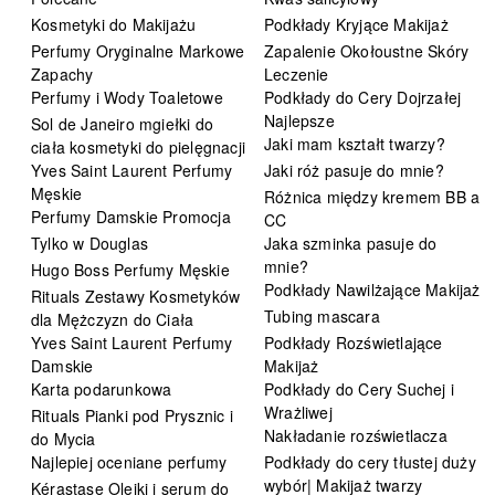
Kosmetyki do Makijażu
Podkłady Kryjące Makijaż
Perfumy Oryginalne Markowe
Zapalenie Okołoustne Skóry
Zapachy
Leczenie
Perfumy i Wody Toaletowe
Podkłady do Cery Dojrzałej
Najlepsze
Sol de Janeiro mgiełki do
Jaki mam kształt twarzy?
ciała kosmetyki do pielęgnacji
Yves Saint Laurent Perfumy
Jaki róż pasuje do mnie?
Męskie
Różnica między kremem BB a
Perfumy Damskie Promocja
CC
Tylko w Douglas
Jaka szminka pasuje do
mnie?
Hugo Boss Perfumy Męskie
Podkłady Nawilżające Makijaż
Rituals Zestawy Kosmetyków
Tubing mascara
dla Mężczyzn do Ciała
Yves Saint Laurent Perfumy
Podkłady Rozświetlające
Damskie
Makijaż
Karta podarunkowa
Podkłady do Cery Suchej i
Wrażliwej
Rituals Pianki pod Prysznic i
Nakładanie rozświetlacza
do Mycia
Najlepiej oceniane perfumy
Podkłady do cery tłustej duży
wybór| Makijaż twarzy
Kérastase Olejki i serum do