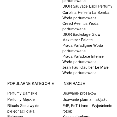
perfumowana
DIOR Sauvage Elixir Perfumy
Carolina Herrera La Bomba
Woda perfumowana
Creed Aventus Woda
perfumowana
DIOR Backstage Glow
Maximizer Palette
Prada Paradigme Woda
perfumowana
Prada Paradoxe Intense
Woda perfumowana
Jean Paul Gaultier Le Male
Woda perfumowana
POPULARNE KATEGORIE
INSPIRACJE
Perfumy Damskie
Usuwanie prosaków
Perfumy Męskie
Usuwanie plam z makijażu
Rituals Zestawy do
EdP, EdT i inne - Wyjaśnienie
pielęgnacji ciała
różnic
Polecane
Kwas salicylowy