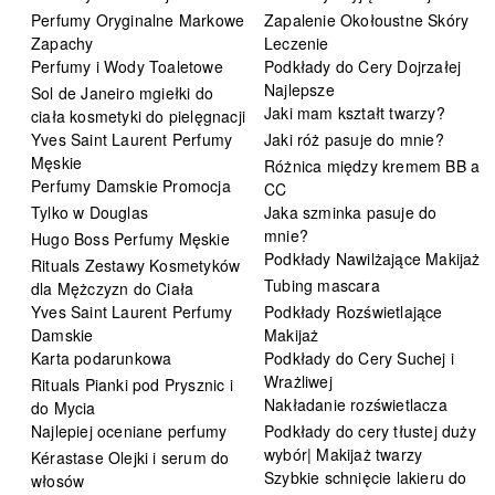
Perfumy Oryginalne Markowe
Zapalenie Okołoustne Skóry
Zapachy
Leczenie
Perfumy i Wody Toaletowe
Podkłady do Cery Dojrzałej
Najlepsze
Sol de Janeiro mgiełki do
Jaki mam kształt twarzy?
ciała kosmetyki do pielęgnacji
Yves Saint Laurent Perfumy
Jaki róż pasuje do mnie?
Męskie
Różnica między kremem BB a
Perfumy Damskie Promocja
CC
Tylko w Douglas
Jaka szminka pasuje do
mnie?
Hugo Boss Perfumy Męskie
Podkłady Nawilżające Makijaż
Rituals Zestawy Kosmetyków
Tubing mascara
dla Mężczyzn do Ciała
Yves Saint Laurent Perfumy
Podkłady Rozświetlające
Damskie
Makijaż
Karta podarunkowa
Podkłady do Cery Suchej i
Wrażliwej
Rituals Pianki pod Prysznic i
Nakładanie rozświetlacza
do Mycia
Najlepiej oceniane perfumy
Podkłady do cery tłustej duży
wybór| Makijaż twarzy
Kérastase Olejki i serum do
Szybkie schnięcie lakieru do
włosów