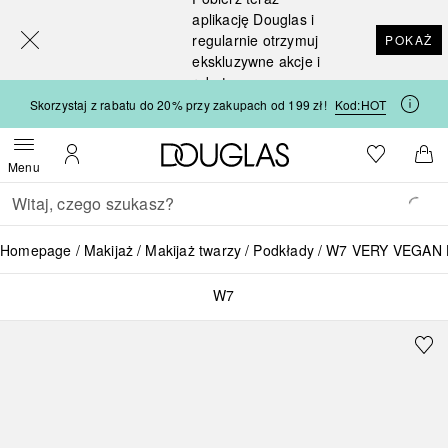
[navigation.slideout.screenreader]
aplikację Douglas i
regularnie otrzymuj
POKAŻ
ekskluzywne akcje i
rabaty
Skorzystaj z rabatu do 20% przy zakupach od 199 zł!
Kod:
HOT
Strona główna Douglas
Do listy ży
Otwórz menu
Moje konto
Do 
Menu
Wracać
Wykonaj wyszukiwanie
Homepage
Makijaż
Makijaż twarzy
Podkłady
W7 VERY VEGAN 
W7