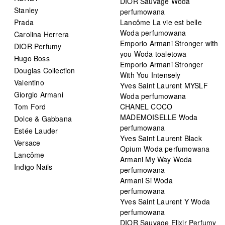
DIOR Sauvage Woda
Stanley
perfumowana
Prada
Lancôme La vie est belle
Woda perfumowana
Carolina Herrera
Emporio Armani Stronger with
DIOR Perfumy
you Woda toaletowa
Hugo Boss
Emporio Armani Stronger
Douglas Collection
With You Intensely
Valentino
Yves Saint Laurent MYSLF
Giorgio Armani
Woda perfumowana
Tom Ford
CHANEL COCO
MADEMOISELLE Woda
Dolce & Gabbana
perfumowana
Estée Lauder
Yves Saint Laurent Black
Versace
Opium Woda perfumowana
Lancôme
Armani My Way Woda
Indigo Nails
perfumowana
Armani Si Woda
perfumowana
Yves Saint Laurent Y Woda
perfumowana
DIOR Sauvage Elixir Perfumy