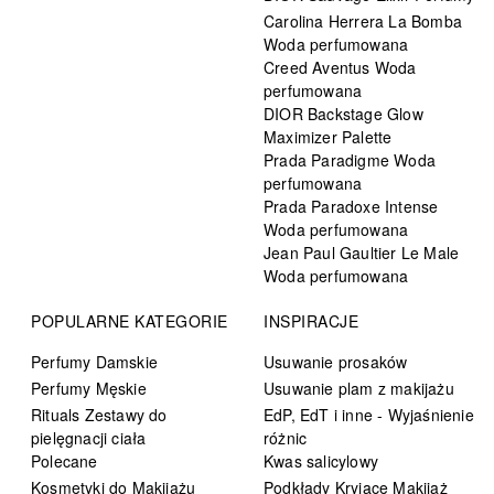
Carolina Herrera La Bomba
Woda perfumowana
Creed Aventus Woda
perfumowana
DIOR Backstage Glow
Maximizer Palette
Prada Paradigme Woda
perfumowana
Prada Paradoxe Intense
Woda perfumowana
Jean Paul Gaultier Le Male
Woda perfumowana
POPULARNE KATEGORIE
INSPIRACJE
Perfumy Damskie
Usuwanie prosaków
Perfumy Męskie
Usuwanie plam z makijażu
Rituals Zestawy do
EdP, EdT i inne - Wyjaśnienie
pielęgnacji ciała
różnic
Polecane
Kwas salicylowy
Kosmetyki do Makijażu
Podkłady Kryjące Makijaż