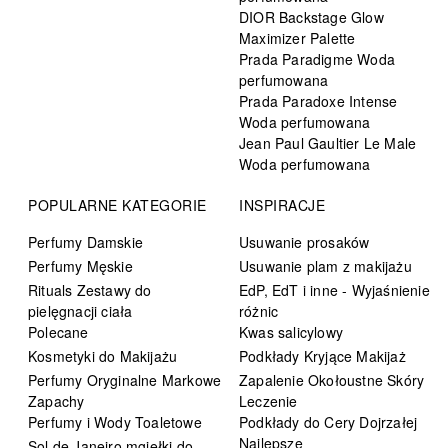
DIOR Backstage Glow
Maximizer Palette
Prada Paradigme Woda
perfumowana
Prada Paradoxe Intense
Woda perfumowana
Jean Paul Gaultier Le Male
Woda perfumowana
POPULARNE KATEGORIE
INSPIRACJE
Perfumy Damskie
Usuwanie prosaków
Perfumy Męskie
Usuwanie plam z makijażu
Rituals Zestawy do
EdP, EdT i inne - Wyjaśnienie
pielęgnacji ciała
różnic
Polecane
Kwas salicylowy
Kosmetyki do Makijażu
Podkłady Kryjące Makijaż
Perfumy Oryginalne Markowe
Zapalenie Okołoustne Skóry
Zapachy
Leczenie
Perfumy i Wody Toaletowe
Podkłady do Cery Dojrzałej
Najlepsze
Sol de Janeiro mgiełki do