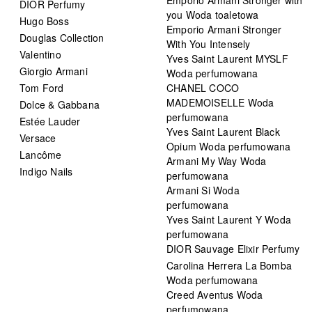
DIOR Perfumy
you Woda toaletowa
Hugo Boss
Emporio Armani Stronger
Douglas Collection
With You Intensely
Valentino
Yves Saint Laurent MYSLF
Giorgio Armani
Woda perfumowana
Tom Ford
CHANEL COCO
MADEMOISELLE Woda
Dolce & Gabbana
perfumowana
Estée Lauder
Yves Saint Laurent Black
Versace
Opium Woda perfumowana
Lancôme
Armani My Way Woda
Indigo Nails
perfumowana
Armani Si Woda
perfumowana
Yves Saint Laurent Y Woda
perfumowana
DIOR Sauvage Elixir Perfumy
Carolina Herrera La Bomba
Woda perfumowana
Creed Aventus Woda
perfumowana