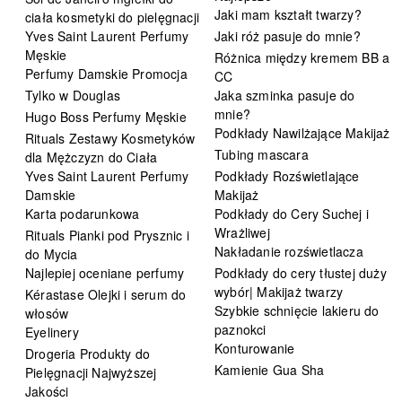
Jaki mam kształt twarzy?
ciała kosmetyki do pielęgnacji
Yves Saint Laurent Perfumy
Jaki róż pasuje do mnie?
Męskie
Różnica między kremem BB a
Perfumy Damskie Promocja
CC
Tylko w Douglas
Jaka szminka pasuje do
mnie?
Hugo Boss Perfumy Męskie
Podkłady Nawilżające Makijaż
Rituals Zestawy Kosmetyków
Tubing mascara
dla Mężczyzn do Ciała
Yves Saint Laurent Perfumy
Podkłady Rozświetlające
Damskie
Makijaż
Karta podarunkowa
Podkłady do Cery Suchej i
Wrażliwej
Rituals Pianki pod Prysznic i
Nakładanie rozświetlacza
do Mycia
Najlepiej oceniane perfumy
Podkłady do cery tłustej duży
wybór| Makijaż twarzy
Kérastase Olejki i serum do
Szybkie schnięcie lakieru do
włosów
paznokci
Eyelinery
Konturowanie
Drogeria Produkty do
Kamienie Gua Sha
Pielęgnacji Najwyższej
Jakości