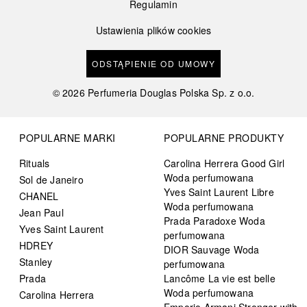
Regulamin
Ustawienia plików cookies
ODSTĄPIENIE OD UMOWY
©
2026
Perfumeria Douglas Polska Sp. z o.o.
POPULARNE MARKI
POPULARNE PRODUKTY
Rituals
Carolina Herrera Good Girl
Woda perfumowana
Sol de Janeiro
Yves Saint Laurent Libre
CHANEL
Woda perfumowana
Jean Paul
Prada Paradoxe Woda
Yves Saint Laurent
perfumowana
HDREY
DIOR Sauvage Woda
Stanley
perfumowana
Prada
Lancôme La vie est belle
Woda perfumowana
Carolina Herrera
Emporio Armani Stronger with