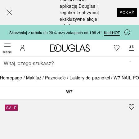
[navigation.slideout.screenreader]
aplikację Douglas i
regularnie otrzymuj
POKAŻ
ekskluzywne akcje i
rabaty
Skorzystaj z rabatu do 20% przy zakupach od 199 zł!
Kod:
HOT
Strona główna Douglas
Do listy ży
Otwórz menu
Moje konto
Do 
Menu
Wracać
Wykonaj wyszukiwanie
Homepage
Makijaż
Paznokcie
Lakiery do paznokci
W7 NAIL P
W7
SALE