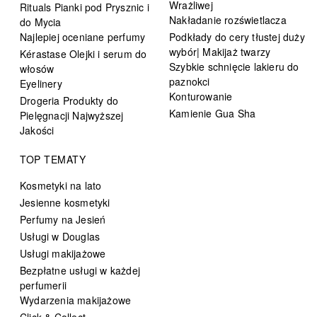
Wrażliwej
Rituals Pianki pod Prysznic i
Nakładanie rozświetlacza
do Mycia
Najlepiej oceniane perfumy
Podkłady do cery tłustej duży
wybór| Makijaż twarzy
Kérastase Olejki i serum do
Szybkie schnięcie lakieru do
włosów
paznokci
Eyelinery
Konturowanie
Drogeria Produkty do
Kamienie Gua Sha
Pielęgnacji Najwyższej
Jakości
TOP TEMATY
Kosmetyki na lato
Jesienne kosmetyki
Perfumy na Jesień
Usługi w Douglas
Usługi makijażowe
Bezpłatne usługi w każdej
perfumerii
Wydarzenia makijażowe
Click & Collect