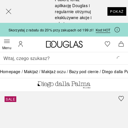
[navigation.slideout.screenreader]
aplikację Douglas i
regularnie otrzymuj
POKAŻ
ekskluzywne akcje i
rabaty
Skorzystaj z rabatu do 20% przy zakupach od 199 zł!
Kod:
HOT
Strona główna Douglas
Do listy ży
Otwórz menu
Moje konto
Do 
Menu
Wracać
Wykonaj wyszukiwanie
Homepage
Makijaż
Makijaż oczu
Bazy pod cienie
Diego dalla 
SALE