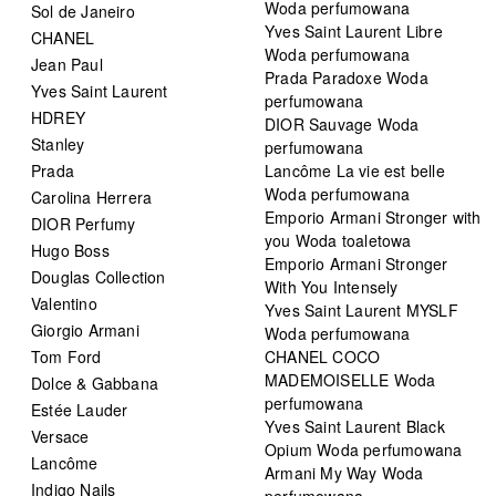
Woda perfumowana
Sol de Janeiro
Yves Saint Laurent Libre
CHANEL
Woda perfumowana
Jean Paul
Prada Paradoxe Woda
Yves Saint Laurent
perfumowana
HDREY
DIOR Sauvage Woda
Stanley
perfumowana
Prada
Lancôme La vie est belle
Woda perfumowana
Carolina Herrera
Emporio Armani Stronger with
DIOR Perfumy
you Woda toaletowa
Hugo Boss
Emporio Armani Stronger
Douglas Collection
With You Intensely
Valentino
Yves Saint Laurent MYSLF
Giorgio Armani
Woda perfumowana
Tom Ford
CHANEL COCO
MADEMOISELLE Woda
Dolce & Gabbana
perfumowana
Estée Lauder
Yves Saint Laurent Black
Versace
Opium Woda perfumowana
Lancôme
Armani My Way Woda
Indigo Nails
perfumowana