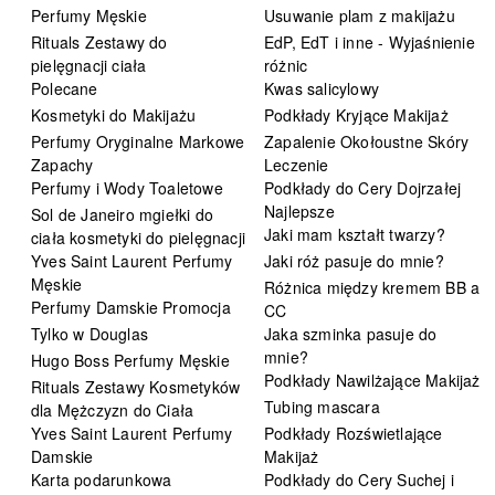
Perfumy Męskie
Usuwanie plam z makijażu
Rituals Zestawy do
EdP, EdT i inne - Wyjaśnienie
pielęgnacji ciała
różnic
Polecane
Kwas salicylowy
Kosmetyki do Makijażu
Podkłady Kryjące Makijaż
Perfumy Oryginalne Markowe
Zapalenie Okołoustne Skóry
Zapachy
Leczenie
Perfumy i Wody Toaletowe
Podkłady do Cery Dojrzałej
Najlepsze
Sol de Janeiro mgiełki do
Jaki mam kształt twarzy?
ciała kosmetyki do pielęgnacji
Yves Saint Laurent Perfumy
Jaki róż pasuje do mnie?
Męskie
Różnica między kremem BB a
Perfumy Damskie Promocja
CC
Tylko w Douglas
Jaka szminka pasuje do
mnie?
Hugo Boss Perfumy Męskie
Podkłady Nawilżające Makijaż
Rituals Zestawy Kosmetyków
Tubing mascara
dla Mężczyzn do Ciała
Yves Saint Laurent Perfumy
Podkłady Rozświetlające
Damskie
Makijaż
Karta podarunkowa
Podkłady do Cery Suchej i