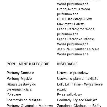
Woda perfumowana
Creed Aventus Woda
perfumowana
DIOR Backstage Glow
Maximizer Palette
Prada Paradigme Woda
perfumowana
Prada Paradoxe Intense
Woda perfumowana
Jean Paul Gaultier Le Male
Woda perfumowana
POPULARNE KATEGORIE
INSPIRACJE
Perfumy Damskie
Usuwanie prosaków
Perfumy Męskie
Usuwanie plam z makijażu
Rituals Zestawy do
EdP, EdT i inne - Wyjaśnienie
pielęgnacji ciała
różnic
Polecane
Kwas salicylowy
Kosmetyki do Makijażu
Podkłady Kryjące Makijaż
Perfumy Oryginalne Markowe
Zapalenie Okołoustne Skóry