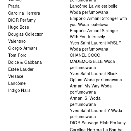
Prada
Lancôme La vie est belle
Woda perfumowana
Carolina Herrera
Emporio Armani Stronger with
DIOR Perfumy
you Woda toaletowa
Hugo Boss
Emporio Armani Stronger
Douglas Collection
With You Intensely
Valentino
Yves Saint Laurent MYSLF
Giorgio Armani
Woda perfumowana
Tom Ford
CHANEL COCO
MADEMOISELLE Woda
Dolce & Gabbana
perfumowana
Estée Lauder
Yves Saint Laurent Black
Versace
Opium Woda perfumowana
Lancôme
Armani My Way Woda
Indigo Nails
perfumowana
Armani Si Woda
perfumowana
Yves Saint Laurent Y Woda
perfumowana
DIOR Sauvage Elixir Perfumy
Carolina Herrera La Bomba