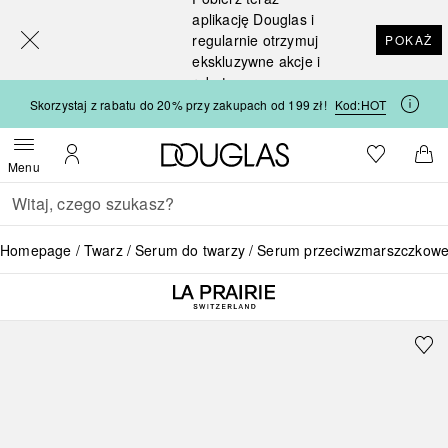
[navigation.slideout.screenreader]
aplikację Douglas i
regularnie otrzymuj
POKAŻ
ekskluzywne akcje i
rabaty
Skorzystaj z rabatu do 20% przy zakupach od 199 zł!
Kod:
HOT
Strona główna Douglas
Do listy ży
Otwórz menu
Moje konto
Do 
Menu
Wracać
Wykonaj wyszukiwanie
Homepage
Twarz
Serum do twarzy
Serum przeciwzmarszczkow