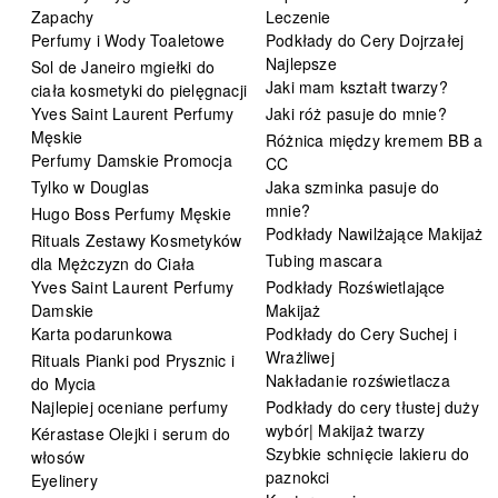
Zapachy
Leczenie
Perfumy i Wody Toaletowe
Podkłady do Cery Dojrzałej
Najlepsze
Sol de Janeiro mgiełki do
Jaki mam kształt twarzy?
ciała kosmetyki do pielęgnacji
Yves Saint Laurent Perfumy
Jaki róż pasuje do mnie?
Męskie
Różnica między kremem BB a
Perfumy Damskie Promocja
CC
Tylko w Douglas
Jaka szminka pasuje do
mnie?
Hugo Boss Perfumy Męskie
Podkłady Nawilżające Makijaż
Rituals Zestawy Kosmetyków
Tubing mascara
dla Mężczyzn do Ciała
Yves Saint Laurent Perfumy
Podkłady Rozświetlające
Damskie
Makijaż
Karta podarunkowa
Podkłady do Cery Suchej i
Wrażliwej
Rituals Pianki pod Prysznic i
Nakładanie rozświetlacza
do Mycia
Najlepiej oceniane perfumy
Podkłady do cery tłustej duży
wybór| Makijaż twarzy
Kérastase Olejki i serum do
Szybkie schnięcie lakieru do
włosów
paznokci
Eyelinery