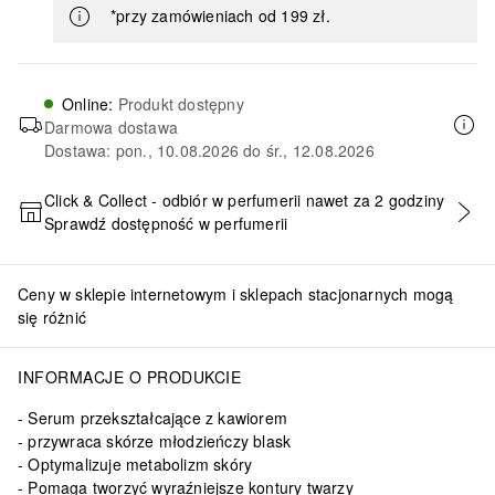
*przy zamówieniach od 199 zł.
Online
:
Produkt dostępny
Darmowa dostawa
Dostawa: pon., 10.08.2026 do śr., 12.08.2026
Click & Collect - odbiór w perfumerii nawet za 2 godziny
Sprawdź dostępność w perfumerii
DODAJ DO KOSZYKA
Ceny w sklepie internetowym i sklepach stacjonarnych mogą
się różnić
adecanolactone, Alpha-Isomethyl Ionone, Limonene, Linalyl Acetate, G
INFORMACJE O PRODUKCIE
Serum przekształcające z kawiorem
przywraca skórze młodzieńczy blask
Optymalizuje metabolizm skóry
Pomaga tworzyć wyraźniejsze kontury twarzy