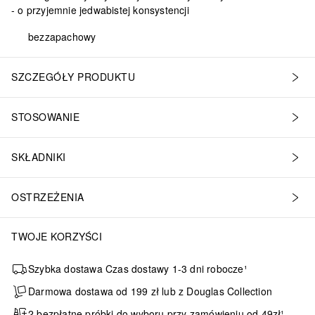
o przyjemnie jedwabistej konsystencji
bezzapachowy
SZCZEGÓŁY PRODUKTU
STOSOWANIE
SKŁADNIKI
OSTRZEŻENIA
TWOJE KORZYŚCI
Szybka dostawa Czas dostawy 1-3 dni robocze¹
Darmowa dostawa od 199 zł lub z Douglas Collection
2 bezpłatne próbki do wyboru przy zamówieniu od 49zł¹