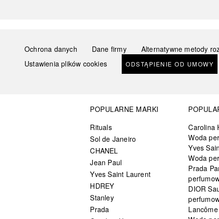
Ochrona danych
Dane firmy
Alternatywne metody ro
Ustawienia plików cookies
ODSTĄPIENIE OD UMOWY
POPULARNE MARKI
POPULA
Rituals
Carolina 
Woda pe
Sol de Janeiro
Yves Sain
CHANEL
Woda pe
Jean Paul
Prada Pa
Yves Saint Laurent
perfumo
HDREY
DIOR Sa
Stanley
perfumo
Prada
Lancôme L