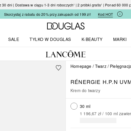
30 dni | Dostawa w ciągu 1-3 dni roboczych¹ | 2 próbki gratis¹ | Ponad 60 000
Skorzystaj z rabatu do 20% przy zakupach od 199 zł!
Kod:
HOT
Strona główna Douglas
SALE
TYLKO W DOUGLAS
K-BEAUTY
MARKI
I I TRENDY
Otwórz menu TYLKO W DOUGLAS
Otwórz menu K-BEAUTY
Otwórz 
Homepage
Twarz
Pielęgnacj
RÉNERGIE
H.P.N UV
Krem do twarzy
30 ml
1 196,67 zł
 / 
100
ml
zawie