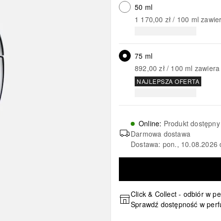
50 ml
1 170,00 zł
 / 
100
ml
zawie
75 ml
892,00 zł
 / 
100
ml
zawiera
NAJLEPSZA OFERTA
Online
:
Produkt dostępny
Darmowa dostawa
Dostawa: pon., 10.08.2026 
Click & Collect - odbiór w p
Sprawdź dostępność w perf