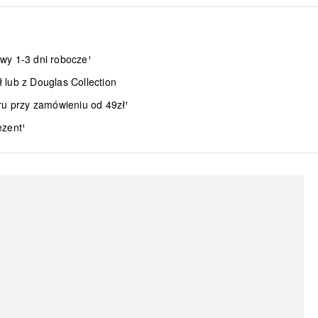
wy 1-3 dni robocze¹
lub z Douglas Collection
ru przy zamówieniu od 49zł¹
ezent¹