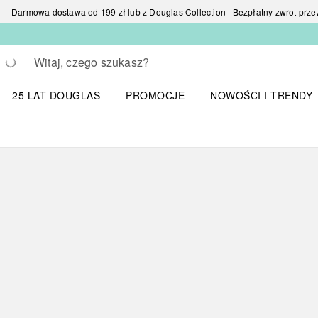
Darmowa dostawa od 199 zł lub z Douglas Collection | Bezpłatny zwrot przez 
Wracać
Wykonaj wyszukiwanie
25 LAT DOUGLAS
PROMOCJE
NOWOŚCI I TRENDY
Otwórz menu NOWOŚC