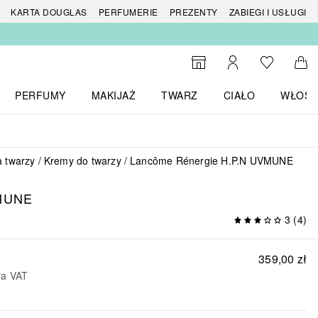
 produktów
KARTA DOUGLAS
PERFUMERIE
PREZENTY
ZABIEGI I USŁUGI
Do listy ży
Do wyszukiwarki
Moje konto
Do 
PERFUMY
MAKIJAŻ
TWARZ
CIAŁO
WŁOSY
menu MARKI
Otwórz menu Perfumy
Otwórz menu Makijaż
Otwórz menu Twarz
Otwórz menu Ciało
Otwórz
a twarzy
Kremy do twarzy
Lancôme Rénergie H.P.N UVMUNE
MUNE
3
(
4
)
359,00 zł
ra VAT