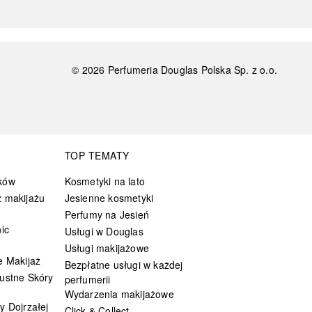
©
2026
Perfumeria Douglas Polska Sp. z o.o.
TOP TEMATY
ków
Kosmetyki na lato
 makijażu
Jesienne kosmetyki
Perfumy na Jesień
ic
Usługi w Douglas
Usługi makijażowe
e Makijaż
Bezpłatne usługi w każdej
ustne Skóry
perfumerii
Wydarzenia makijażowe
y Dojrzałej
Click & Collect