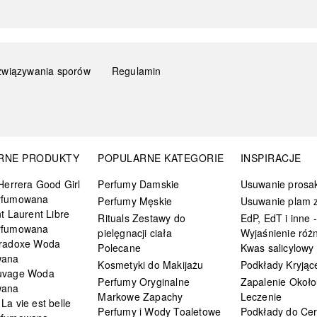
związywania sporów
Regulamin
RNE PRODUKTY
POPULARNE KATEGORIE
INSPIRACJE
Herrera Good Girl
Perfumy Damskie
Usuwanie prosa
rfumowana
Perfumy Męskie
Usuwanie plam z
t Laurent Libre
Rituals Zestawy do
EdP, EdT i inne -
rfumowana
pielęgnacji ciała
Wyjaśnienie różn
radoxe Woda
Polecane
Kwas salicylowy
wana
Kosmetyki do Makijażu
Podkłady Kryjąc
uvage Woda
Perfumy Oryginalne
Zapalenie Około
wana
Markowe Zapachy
Leczenie
a vie est belle
Perfumy i Wody Toaletowe
Podkłady do Cer