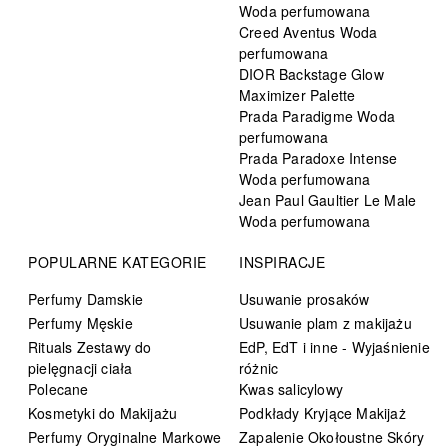
Woda perfumowana
Creed Aventus Woda
perfumowana
DIOR Backstage Glow
Maximizer Palette
Prada Paradigme Woda
perfumowana
Prada Paradoxe Intense
Woda perfumowana
Jean Paul Gaultier Le Male
Woda perfumowana
POPULARNE KATEGORIE
INSPIRACJE
Perfumy Damskie
Usuwanie prosaków
Perfumy Męskie
Usuwanie plam z makijażu
Rituals Zestawy do
EdP, EdT i inne - Wyjaśnienie
pielęgnacji ciała
różnic
Polecane
Kwas salicylowy
Kosmetyki do Makijażu
Podkłady Kryjące Makijaż
Perfumy Oryginalne Markowe
Zapalenie Okołoustne Skóry