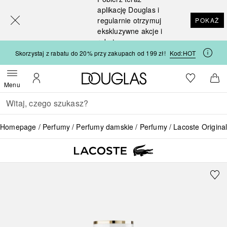
[navigation.slideout.screenreader]
aplikację Douglas i
regularnie otrzymuj
POKAŻ
ekskluzywne akcje i
rabaty
Skorzystaj z rabatu do 20% przy zakupach od 199 zł!
Kod:
HOT
Strona główna Douglas
Do listy ży
Otwórz menu
Moje konto
Do 
Menu
Wracać
Wykonaj wyszukiwanie
Homepage
Perfumy
Perfumy damskie
Perfumy
Lacoste Origin