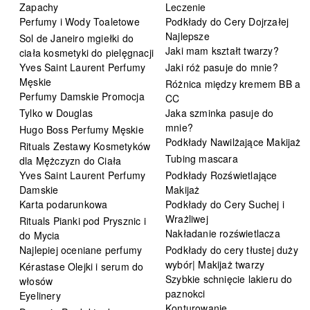
Zapachy
Leczenie
Perfumy i Wody Toaletowe
Podkłady do Cery Dojrzałej
Najlepsze
Sol de Janeiro mgiełki do
Jaki mam kształt twarzy?
ciała kosmetyki do pielęgnacji
Yves Saint Laurent Perfumy
Jaki róż pasuje do mnie?
Męskie
Różnica między kremem BB a
Perfumy Damskie Promocja
CC
Tylko w Douglas
Jaka szminka pasuje do
mnie?
Hugo Boss Perfumy Męskie
Podkłady Nawilżające Makijaż
Rituals Zestawy Kosmetyków
Tubing mascara
dla Mężczyzn do Ciała
Yves Saint Laurent Perfumy
Podkłady Rozświetlające
Damskie
Makijaż
Karta podarunkowa
Podkłady do Cery Suchej i
Wrażliwej
Rituals Pianki pod Prysznic i
Nakładanie rozświetlacza
do Mycia
Najlepiej oceniane perfumy
Podkłady do cery tłustej duży
wybór| Makijaż twarzy
Kérastase Olejki i serum do
Szybkie schnięcie lakieru do
włosów
paznokci
Eyelinery
Konturowanie