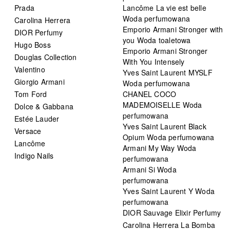
Prada
Lancôme La vie est belle
Woda perfumowana
Carolina Herrera
Emporio Armani Stronger with
DIOR Perfumy
you Woda toaletowa
Hugo Boss
Emporio Armani Stronger
Douglas Collection
With You Intensely
Valentino
Yves Saint Laurent MYSLF
Giorgio Armani
Woda perfumowana
Tom Ford
CHANEL COCO
MADEMOISELLE Woda
Dolce & Gabbana
perfumowana
Estée Lauder
Yves Saint Laurent Black
Versace
Opium Woda perfumowana
Lancôme
Armani My Way Woda
Indigo Nails
perfumowana
Armani Si Woda
perfumowana
Yves Saint Laurent Y Woda
perfumowana
DIOR Sauvage Elixir Perfumy
Carolina Herrera La Bomba