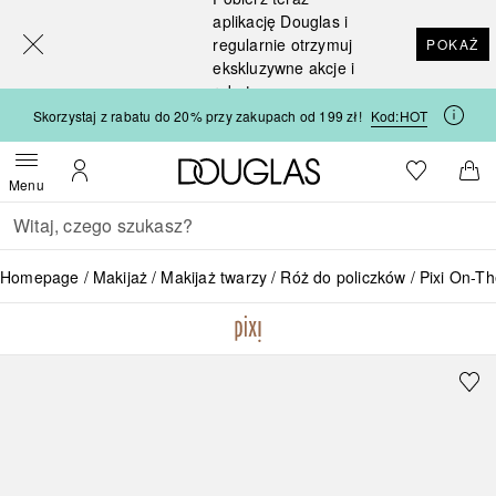
[navigation.slideout.screenreader]
aplikację Douglas i
regularnie otrzymuj
POKAŻ
ekskluzywne akcje i
rabaty
Skorzystaj z rabatu do 20% przy zakupach od 199 zł!
Kod:
HOT
Strona główna Douglas
Do listy ży
Otwórz menu
Moje konto
Do 
Menu
Wracać
Wykonaj wyszukiwanie
Homepage
Makijaż
Makijaż twarzy
Róż do policzków
Pixi On-T