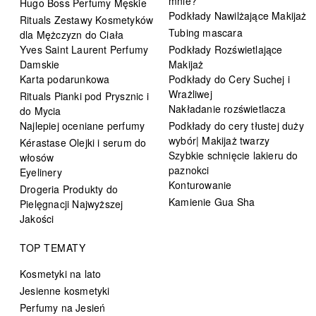
mnie?
Hugo Boss Perfumy Męskie
Podkłady Nawilżające Makijaż
Rituals Zestawy Kosmetyków
Tubing mascara
dla Mężczyzn do Ciała
Yves Saint Laurent Perfumy
Podkłady Rozświetlające
Damskie
Makijaż
Karta podarunkowa
Podkłady do Cery Suchej i
Wrażliwej
Rituals Pianki pod Prysznic i
Nakładanie rozświetlacza
do Mycia
Najlepiej oceniane perfumy
Podkłady do cery tłustej duży
wybór| Makijaż twarzy
Kérastase Olejki i serum do
Szybkie schnięcie lakieru do
włosów
paznokci
Eyelinery
Konturowanie
Drogeria Produkty do
Kamienie Gua Sha
Pielęgnacji Najwyższej
Jakości
TOP TEMATY
Kosmetyki na lato
Jesienne kosmetyki
Perfumy na Jesień