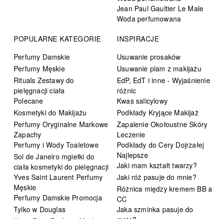
Jean Paul Gaultier Le Male
Woda perfumowana
POPULARNE KATEGORIE
INSPIRACJE
Perfumy Damskie
Usuwanie prosaków
Perfumy Męskie
Usuwanie plam z makijażu
Rituals Zestawy do
EdP, EdT i inne - Wyjaśnienie
pielęgnacji ciała
różnic
Polecane
Kwas salicylowy
Kosmetyki do Makijażu
Podkłady Kryjące Makijaż
Perfumy Oryginalne Markowe
Zapalenie Okołoustne Skóry
Zapachy
Leczenie
Perfumy i Wody Toaletowe
Podkłady do Cery Dojrzałej
Najlepsze
Sol de Janeiro mgiełki do
Jaki mam kształt twarzy?
ciała kosmetyki do pielęgnacji
Yves Saint Laurent Perfumy
Jaki róż pasuje do mnie?
Męskie
Różnica między kremem BB a
Perfumy Damskie Promocja
CC
Tylko w Douglas
Jaka szminka pasuje do