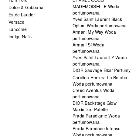
MADEMOISELLE Woda
Dolce & Gabbana
perfumowana
Estée Lauder
Yves Saint Laurent Black
Versace
Opium Woda perfumowana
Lancôme
Armani My Way Woda
Indigo Nails
perfumowana
Armani Si Woda
perfumowana
Yves Saint Laurent Y Woda
perfumowana
DIOR Sauvage Elixir Perfumy
Carolina Herrera La Bomba
Woda perfumowana
Creed Aventus Woda
perfumowana
DIOR Backstage Glow
Maximizer Palette
Prada Paradigme Woda
perfumowana
Prada Paradoxe Intense
Woda perfumowana