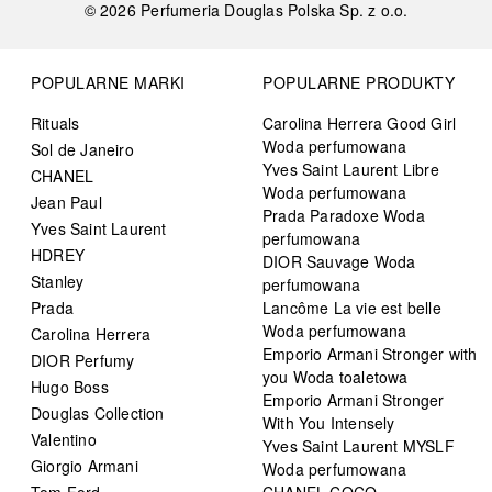
©
2026
Perfumeria Douglas Polska Sp. z o.o.
POPULARNE MARKI
POPULARNE PRODUKTY
Rituals
Carolina Herrera Good Girl
Woda perfumowana
Sol de Janeiro
Yves Saint Laurent Libre
CHANEL
Woda perfumowana
Jean Paul
Prada Paradoxe Woda
Yves Saint Laurent
perfumowana
HDREY
DIOR Sauvage Woda
Stanley
perfumowana
Prada
Lancôme La vie est belle
Woda perfumowana
Carolina Herrera
Emporio Armani Stronger with
DIOR Perfumy
you Woda toaletowa
Hugo Boss
Emporio Armani Stronger
Douglas Collection
With You Intensely
Valentino
Yves Saint Laurent MYSLF
Giorgio Armani
Woda perfumowana
Tom Ford
CHANEL COCO