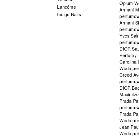
Opium W
Lancôme
Armani 
Indigo Nails
perfumo
Armani S
perfumo
Yves Sai
perfumo
DIOR Sau
Perfumy
Carolina
Woda pe
Creed Av
perfumo
DIOR Bac
Maximizer
Prada Pa
perfumo
Prada Pa
Woda pe
Jean Paul
Woda pe