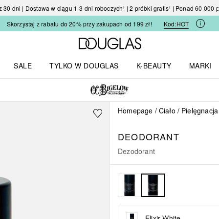
30 dni | Dostawa w ciągu 1-3 dni roboczych¹ | 2 próbki gratis¹ | Ponad 60 000
Skorzystaj z rabatu do 20% przy zakupach od 199 zł!
Kod:
HOT
Strona główna Douglas
SALE
TYLKO W DOUGLAS
K-BEAUTY
MARKI
I I TRENDY
Otwórz menu TYLKO W DOUGLAS
Otwórz menu K-BEAUTY
Otwórz 
Homepage
Ciało
Pielęgnacja
DEODORANT
Dezodorant
Elixir White