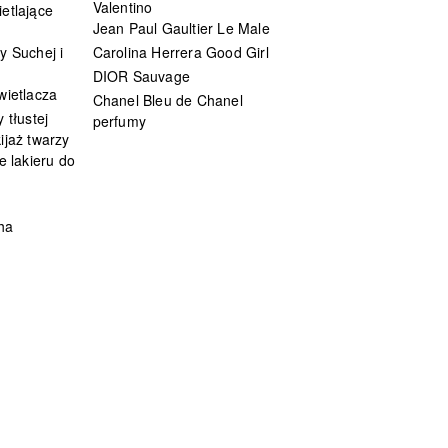
Valentino
etlające
Jean Paul Gaultier Le Male
y Suchej i
Carolina Herrera Good Girl
DIOR Sauvage
wietlacza
Chanel Bleu de Chanel
 tłustej
perfumy
ijaż twarzy
e lakieru do
ha