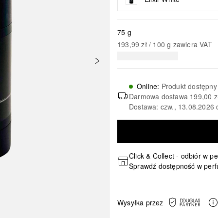
75 g
193,99 zł
 / 
100
g
zawiera VAT
Online
:
Produkt dostępny
Darmowa dostawa
199,00 z
Dostawa: czw., 13.08.2026 
Click & Collect - odbiór w p
Sprawdź dostępność w perf
Wysyłka przez