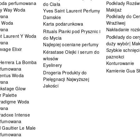
oda perfumowana
Podkłady Rozświ
do Ciała
My Way Woda
Makijaż
Yves Saint Laurent Perfumy
wana
Podkłady do Cer
Damskie
i Woda
Wrażliwej
Karta podarunkowa
wana
Nakładanie rozś
Rituals Pianki pod Prysznic i
nt Laurent Y Woda
Podkłady do cery
do Mycia
wana
duży wybór| Mak
Najlepiej oceniane perfumy
vage Elixir
Szybkie schnięci
Kérastase Olejki i serum do
paznokci
włosów
 Herrera La Bomba
Konturowanie
Eyelinery
rfumowana
Kamienie Gua S
Drogeria Produkty do
entus Woda
Pielęgnacji Najwyższej
wana
Jakości
kstage Glow
 Palette
radigme Woda
wana
radoxe Intense
rfumowana
 Gaultier Le Male
rfumowana