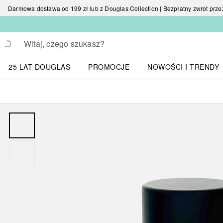
Darmowa dostawa od 199 zł lub z Douglas Collection | Bezpłatny zwrot przez 
Wracać
Wykonaj wyszukiwanie
25 LAT DOUGLAS
PROMOCJE
NOWOŚCI I TRENDY
Otwórz menu NOWOŚC