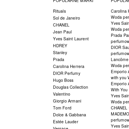
POPULARNE MARKI
POPULA
Rituals
Carolina 
Woda pe
Sol de Janeiro
Yves Sain
CHANEL
Woda pe
Jean Paul
Prada Pa
Yves Saint Laurent
perfumo
HDREY
DIOR Sa
Stanley
perfumo
Prada
Lancôme L
Woda pe
Carolina Herrera
Emporio 
DIOR Perfumy
with you
Hugo Boss
Emporio 
Douglas Collection
With You 
Valentino
Yves Sai
Giorgio Armani
Woda pe
Tom Ford
CHANEL
MADEMO
Dolce & Gabbana
perfumo
Estée Lauder
Yves Sain
Versace