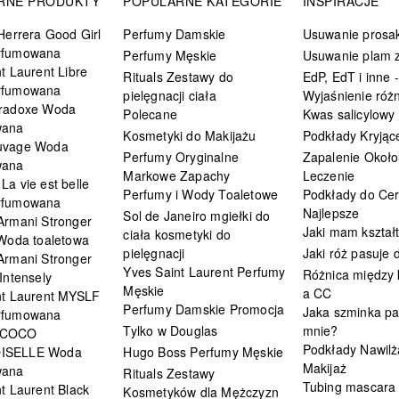
RNE PRODUKTY
POPULARNE KATEGORIE
INSPIRACJE
Herrera Good Girl
Perfumy Damskie
Usuwanie prosa
rfumowana
Perfumy Męskie
Usuwanie plam z
t Laurent Libre
Rituals Zestawy do
EdP, EdT i inne -
rfumowana
pielęgnacji ciała
Wyjaśnienie różn
radoxe Woda
Polecane
Kwas salicylowy
wana
Kosmetyki do Makijażu
Podkłady Kryjąc
uvage Woda
Perfumy Oryginalne
Zapalenie Około
wana
Markowe Zapachy
Leczenie
a vie est belle
Perfumy i Wody Toaletowe
Podkłady do Cer
rfumowana
Najlepsze
Sol de Janeiro mgiełki do
Armani Stronger
Jaki mam kształ
ciała kosmetyki do
 Woda toaletowa
pielęgnacji
Jaki róż pasuje
Armani Stronger
Yves Saint Laurent Perfumy
Różnica między
Intensely
Męskie
a CC
nt Laurent MYSLF
Perfumy Damskie Promocja
Jaka szminka pa
rfumowana
Tylko w Douglas
mnie?
 COCO
Podkłady Nawilż
ISELLE Woda
Hugo Boss Perfumy Męskie
Makijaż
wana
Rituals Zestawy
Tubing mascara
t Laurent Black
Kosmetyków dla Mężczyzn