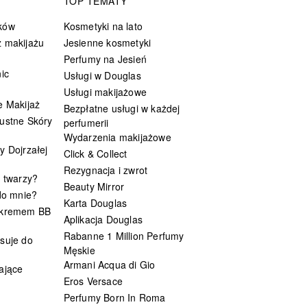
TOP TEMATY
ków
Kosmetyki na lato
 makijażu
Jesienne kosmetyki
Perfumy na Jesień
ic
Usługi w Douglas
Usługi makijażowe
e Makijaż
Bezpłatne usługi w każdej
ustne Skóry
perfumerii
Wydarzenia makijażowe
y Dojrzałej
Click & Collect
Rezygnacja i zwrot
t twarzy?
Beauty Mirror
 do mnie?
Karta Douglas
 kremem BB
Aplikacja Douglas
Rabanne 1 Million Perfumy
suje do
Męskie
Armani Acqua di Gio
ające
Eros Versace
Perfumy Born In Roma