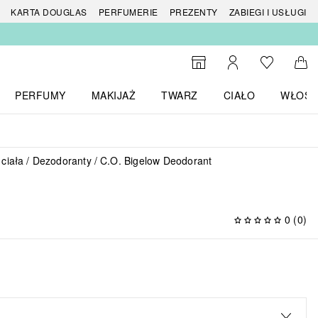
 produktów
KARTA DOUGLAS
PERFUMERIE
PREZENTY
ZABIEGI I USŁUGI
Do listy ży
Do wyszukiwarki
Moje konto
Do 
PERFUMY
MAKIJAŻ
TWARZ
CIAŁO
WŁOSY
menu MARKI
Otwórz menu Perfumy
Otwórz menu Makijaż
Otwórz menu Twarz
Otwórz menu Ciało
Otwórz
 ciała
Dezodoranty
C.O. Bigelow Deodorant
0
(
0
)