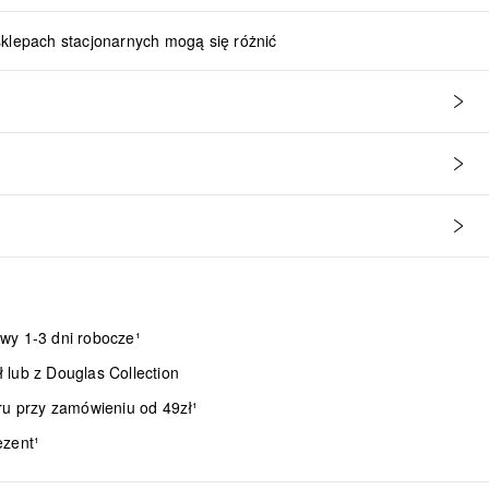
sklepach stacjonarnych mogą się różnić
wy 1-3 dni robocze¹
lub z Douglas Collection
ru przy zamówieniu od 49zł¹
ezent¹