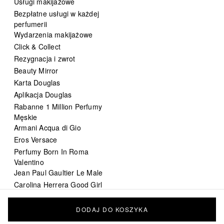
Usługi makijażowe
Bezpłatne usługi w każdej
perfumerii
Wydarzenia makijażowe
Click & Collect
Rezygnacja i zwrot
Beauty Mirror
Karta Douglas
Aplikacja Douglas
Rabanne 1 Million Perfumy
Męskie
Armani Acqua di Gio
Eros Versace
Perfumy Born In Roma
Valentino
Jean Paul Gaultier Le Male
Carolina Herrera Good Girl
DIOR Sauvage
Chanel Bleu de Chanel
DODAJ DO KOSZYKA
perfumy