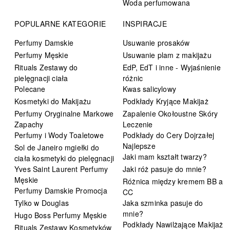
Woda perfumowana
POPULARNE KATEGORIE
INSPIRACJE
Perfumy Damskie
Usuwanie prosaków
Perfumy Męskie
Usuwanie plam z makijażu
Rituals Zestawy do
EdP, EdT i inne - Wyjaśnienie
pielęgnacji ciała
różnic
Polecane
Kwas salicylowy
Kosmetyki do Makijażu
Podkłady Kryjące Makijaż
Perfumy Oryginalne Markowe
Zapalenie Okołoustne Skóry
Zapachy
Leczenie
Perfumy i Wody Toaletowe
Podkłady do Cery Dojrzałej
Najlepsze
Sol de Janeiro mgiełki do
Jaki mam kształt twarzy?
ciała kosmetyki do pielęgnacji
Yves Saint Laurent Perfumy
Jaki róż pasuje do mnie?
Męskie
Różnica między kremem BB a
Perfumy Damskie Promocja
CC
Tylko w Douglas
Jaka szminka pasuje do
mnie?
Hugo Boss Perfumy Męskie
Podkłady Nawilżające Makijaż
Rituals Zestawy Kosmetyków