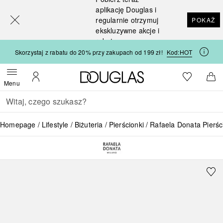
[navigation.slideout.screenreader]
aplikację Douglas i
regularnie otrzymuj
POKAŻ
ekskluzywne akcje i
rabaty
Skorzystaj z rabatu do 20% przy zakupach od 199 zł!
Kod:
HOT
Strona główna Douglas
Do listy ży
Otwórz menu
Moje konto
Do 
Menu
Wracać
Wykonaj wyszukiwanie
Homepage
Lifestyle
Biżuteria
Pierścionki
Rafaela Donata Pierśc