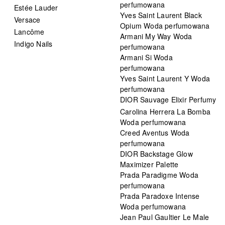
perfumowana
Estée Lauder
Yves Saint Laurent Black
Versace
Opium Woda perfumowana
Lancôme
Armani My Way Woda
Indigo Nails
perfumowana
Armani Si Woda
perfumowana
Yves Saint Laurent Y Woda
perfumowana
DIOR Sauvage Elixir Perfumy
Carolina Herrera La Bomba
Woda perfumowana
Creed Aventus Woda
perfumowana
DIOR Backstage Glow
Maximizer Palette
Prada Paradigme Woda
perfumowana
Prada Paradoxe Intense
Woda perfumowana
Jean Paul Gaultier Le Male