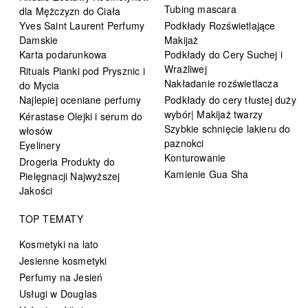
Tubing mascara
dla Mężczyzn do Ciała
Yves Saint Laurent Perfumy
Podkłady Rozświetlające
Damskie
Makijaż
Karta podarunkowa
Podkłady do Cery Suchej i
Wrażliwej
Rituals Pianki pod Prysznic i
Nakładanie rozświetlacza
do Mycia
Najlepiej oceniane perfumy
Podkłady do cery tłustej duży
wybór| Makijaż twarzy
Kérastase Olejki i serum do
Szybkie schnięcie lakieru do
włosów
paznokci
Eyelinery
Konturowanie
Drogeria Produkty do
Kamienie Gua Sha
Pielęgnacji Najwyższej
Jakości
TOP TEMATY
Kosmetyki na lato
Jesienne kosmetyki
Perfumy na Jesień
Usługi w Douglas