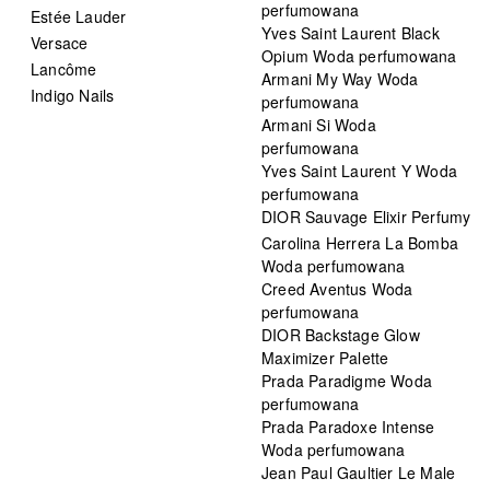
perfumowana
Estée Lauder
Yves Saint Laurent Black
Versace
Opium Woda perfumowana
Lancôme
Armani My Way Woda
Indigo Nails
perfumowana
Armani Si Woda
perfumowana
Yves Saint Laurent Y Woda
perfumowana
DIOR Sauvage Elixir Perfumy
Carolina Herrera La Bomba
Woda perfumowana
Creed Aventus Woda
perfumowana
DIOR Backstage Glow
Maximizer Palette
Prada Paradigme Woda
perfumowana
Prada Paradoxe Intense
Woda perfumowana
Jean Paul Gaultier Le Male