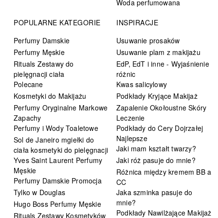
Woda perfumowana
POPULARNE KATEGORIE
INSPIRACJE
Perfumy Damskie
Usuwanie prosaków
Perfumy Męskie
Usuwanie plam z makijażu
Rituals Zestawy do
EdP, EdT i inne - Wyjaśnienie
pielęgnacji ciała
różnic
Polecane
Kwas salicylowy
Kosmetyki do Makijażu
Podkłady Kryjące Makijaż
Perfumy Oryginalne Markowe
Zapalenie Okołoustne Skóry
Zapachy
Leczenie
Perfumy i Wody Toaletowe
Podkłady do Cery Dojrzałej
Najlepsze
Sol de Janeiro mgiełki do
Jaki mam kształt twarzy?
ciała kosmetyki do pielęgnacji
Yves Saint Laurent Perfumy
Jaki róż pasuje do mnie?
Męskie
Różnica między kremem BB a
Perfumy Damskie Promocja
CC
Tylko w Douglas
Jaka szminka pasuje do
mnie?
Hugo Boss Perfumy Męskie
Podkłady Nawilżające Makijaż
Rituals Zestawy Kosmetyków