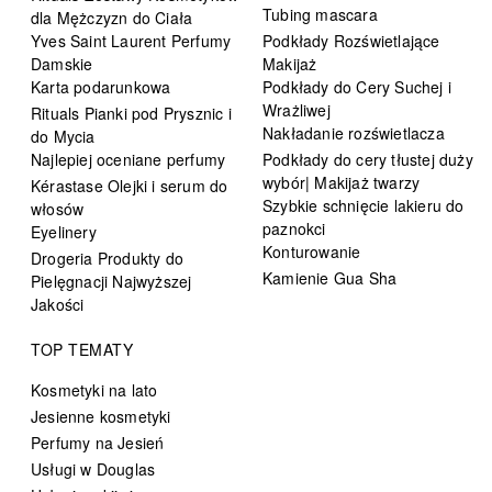
Tubing mascara
dla Mężczyzn do Ciała
Yves Saint Laurent Perfumy
Podkłady Rozświetlające
Damskie
Makijaż
Karta podarunkowa
Podkłady do Cery Suchej i
Wrażliwej
Rituals Pianki pod Prysznic i
Nakładanie rozświetlacza
do Mycia
Najlepiej oceniane perfumy
Podkłady do cery tłustej duży
wybór| Makijaż twarzy
Kérastase Olejki i serum do
Szybkie schnięcie lakieru do
włosów
paznokci
Eyelinery
Konturowanie
Drogeria Produkty do
Kamienie Gua Sha
Pielęgnacji Najwyższej
Jakości
TOP TEMATY
Kosmetyki na lato
Jesienne kosmetyki
Perfumy na Jesień
Usługi w Douglas