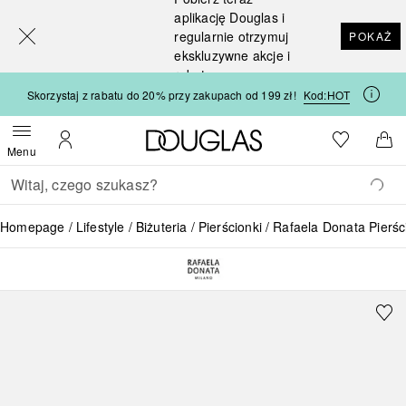
[navigation.slideout.screenreader]
aplikację Douglas i
regularnie otrzymuj
POKAŻ
ekskluzywne akcje i
rabaty
Skorzystaj z rabatu do 20% przy zakupach od 199 zł!
Kod:
HOT
Strona główna Douglas
Do listy ży
Otwórz menu
Moje konto
Do 
Menu
Wracać
Wykonaj wyszukiwanie
Homepage
Lifestyle
Biżuteria
Pierścionki
Rafaela Donata Pierśc