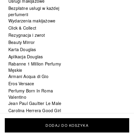
Usługi makijażowe
Bezpłatne usługi w każdej
perfumerii
Wydarzenia makijażowe
Click & Collect
Rezygnacja i zwrot
Beauty Mirror
Karta Douglas
Aplikacja Douglas
Rabanne 1 Million Perfumy
Męskie
Armani Acqua di Gio
Eros Versace
Perfumy Born In Roma
Valentino
Jean Paul Gaultier Le Male
Carolina Herrera Good Girl
DIOR Sauvage
Chanel Bleu de Chanel
DODAJ DO KOSZYKA
perfumy