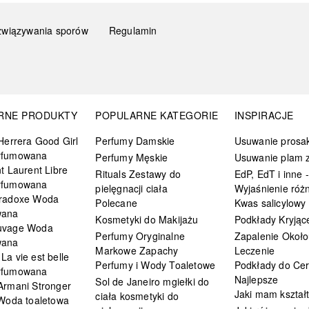
związywania sporów
Regulamin
RNE PRODUKTY
POPULARNE KATEGORIE
INSPIRACJE
Herrera Good Girl
Perfumy Damskie
Usuwanie prosa
rfumowana
Perfumy Męskie
Usuwanie plam z
t Laurent Libre
Rituals Zestawy do
EdP, EdT i inne -
rfumowana
pielęgnacji ciała
Wyjaśnienie różn
radoxe Woda
Polecane
Kwas salicylowy
wana
Kosmetyki do Makijażu
Podkłady Kryjąc
uvage Woda
Perfumy Oryginalne
Zapalenie Około
wana
Markowe Zapachy
Leczenie
a vie est belle
Perfumy i Wody Toaletowe
Podkłady do Cer
rfumowana
Najlepsze
Sol de Janeiro mgiełki do
Armani Stronger
Jaki mam kształ
ciała kosmetyki do
 Woda toaletowa