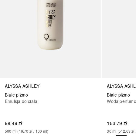
ALYSSA ASH
ALYSSA ASHLEY
Białe piżmo
Białe piżmo
Woda perfum
Emulsja do ciała
153,79 zł
98,49 zł
30
ml
 (
512,63 zł
 
500
ml
 (
19,70 zł
 / 
100
ml
)