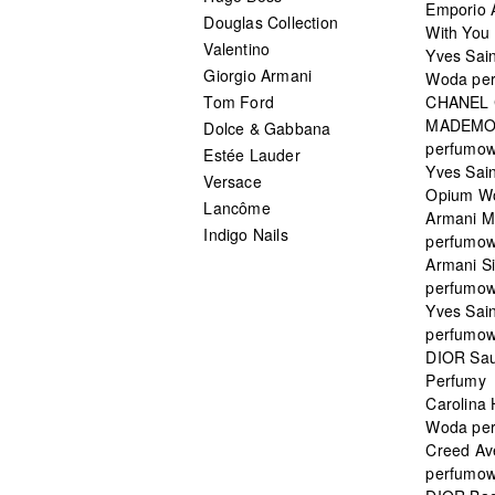
Emporio 
Douglas Collection
With You 
Valentino
Yves Sai
Giorgio Armani
Woda pe
Tom Ford
CHANEL
MADEMO
Dolce & Gabbana
perfumo
Estée Lauder
Yves Sain
Versace
Opium W
Lancôme
Armani 
Indigo Nails
perfumo
Armani S
perfumo
Yves Sai
perfumo
DIOR Sau
Perfumy
Carolina
Woda pe
Creed Av
perfumo