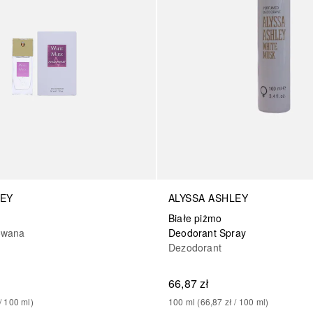
LEY
ALYSSA ASHLEY
Białe piżmo
owana
Deodorant Spray
Dezodorant
66,87 zł
/ 
100
ml
)
100
ml
 (
66,87 zł
 / 
100
ml
)