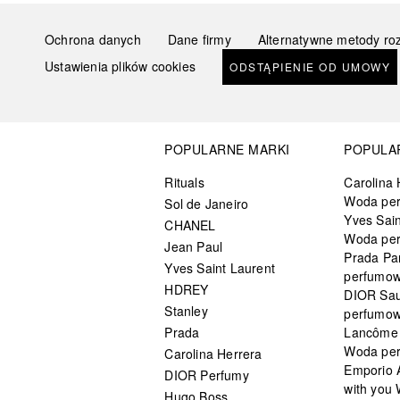
Ochrona danych
Dane firmy
Alternatywne metody ro
Ustawienia plików cookies
ODSTĄPIENIE OD UMOWY
POPULARNE MARKI
POPULA
Rituals
Carolina 
Woda pe
Sol de Janeiro
Yves Sain
CHANEL
Woda pe
Jean Paul
Prada Pa
Yves Saint Laurent
perfumo
HDREY
DIOR Sa
Stanley
perfumo
Prada
Lancôme L
Woda pe
Carolina Herrera
Emporio 
DIOR Perfumy
with you
Hugo Boss