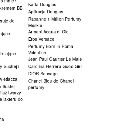
 do mnie?
Karta Douglas
 kremem BB
Aplikacja Douglas
Rabanne 1 Million Perfumy
suje do
Męskie
Armani Acqua di Gio
ające
Eros Versace
Perfumy Born In Roma
Valentino
etlające
Jean Paul Gaultier Le Male
y Suchej i
Carolina Herrera Good Girl
DIOR Sauvage
wietlacza
Chanel Bleu de Chanel
 tłustej
perfumy
ijaż twarzy
e lakieru do
ha