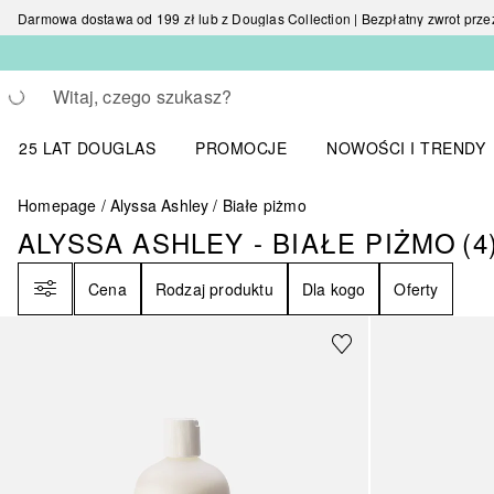
Darmowa dostawa od 199 zł lub z Douglas Collection | Bezpłatny zwrot przez 
Wracać
Wykonaj wyszukiwanie
25 LAT DOUGLAS
PROMOCJE
NOWOŚCI I TRENDY
Otwórz menu NOWOŚC
Homepage
Alyssa Ashley
Białe piżmo
ALYSSA ASHLEY - BIAŁE PIŻMO
(
4
ALYSSA ASHLEY - BIAŁE PIŻMO
Filtr
Cena
Rodzaj produktu
Dla kogo
Oferty