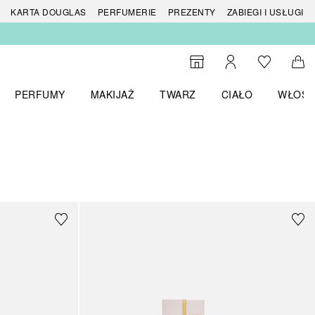
 produktów
KARTA DOUGLAS
PERFUMERIE
PREZENTY
ZABIEGI I USŁUGI
Do listy ży
Do wyszukiwarki
Moje konto
Do 
PERFUMY
MAKIJAŻ
TWARZ
CIAŁO
WŁOSY
menu MARKI
Otwórz menu Perfumy
Otwórz menu Makijaż
Otwórz menu Twarz
Otwórz menu Ciało
Otwórz