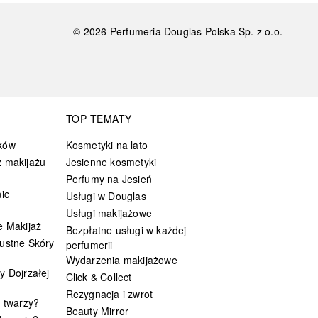
©
2026
Perfumeria Douglas Polska Sp. z o.o.
TOP TEMATY
ków
Kosmetyki na lato
 makijażu
Jesienne kosmetyki
Perfumy na Jesień
ic
Usługi w Douglas
Usługi makijażowe
e Makijaż
Bezpłatne usługi w każdej
ustne Skóry
perfumerii
Wydarzenia makijażowe
y Dojrzałej
Click & Collect
Rezygnacja i zwrot
t twarzy?
Beauty Mirror