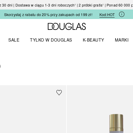
30 dni | Dostawa w ciągu 1-3 dni roboczych¹ | 2 próbki gratis¹ | Ponad 60 000
Skorzystaj z rabatu do 20% przy zakupach od 199 zł!
Kod:
HOT
Strona główna Douglas
SALE
TYLKO W DOUGLAS
K-BEAUTY
MARKI
I I TRENDY
Otwórz menu TYLKO W DOUGLAS
Otwórz menu K-BEAUTY
Otwórz 
)
4
WYNIKI