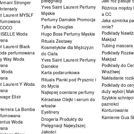
pielęgnacji
Jaki róż pasuje
Armani Stronger
Yves Saint Laurent Perfumy
Różnica między
Intensely
Męskie
a CC
nt Laurent MYSLF
Perfumy Damskie Promocja
Jaka szminka pa
rfumowana
Tylko w Douglas
mnie?
 COCO
Podkłady Nawilż
ISELLE Woda
Hugo Boss Perfumy Męskie
Makijaż
wana
Rituals Zestawy
Tubing mascara
t Laurent Black
Kosmetyków dla Mężczyzn
oda perfumowana
Podkłady Rozświ
do Ciała
My Way Woda
Makijaż
Yves Saint Laurent Perfumy
wana
Podkłady do Cer
Damskie
i Woda
Wrażliwej
Karta podarunkowa
wana
Nakładanie rozś
Rituals Pianki pod Prysznic i
nt Laurent Y Woda
Podkłady do cery
do Mycia
wana
duży wybór| Mak
Najlepiej oceniane perfumy
vage Elixir
Szybkie schnięci
Kérastase Olejki i serum do
paznokci
włosów
 Herrera La Bomba
Konturowanie
Eyelinery
rfumowana
Kamienie Gua S
Drogeria Produkty do
entus Woda
Pielęgnacji Najwyższej
wana
Jakości