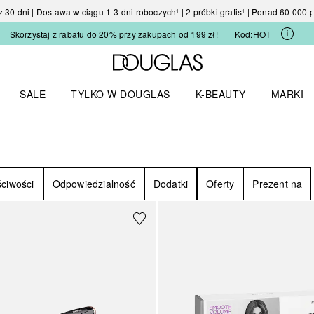
30 dni | Dostawa w ciągu 1-3 dni roboczych¹ | 2 próbki gratis¹ | Ponad 60 000
Skorzystaj z rabatu do 20% przy zakupach od 199 zł!
Kod:
HOT
Strona główna Douglas
SALE
TYLKO W DOUGLAS
K-BEAUTY
MARKI
I I TRENDY
Otwórz menu TYLKO W DOUGLAS
Otwórz menu K-BEAUTY
Otwórz 
ciwości
Odpowiedzialność
Dodatki
Oferty
Prezent na