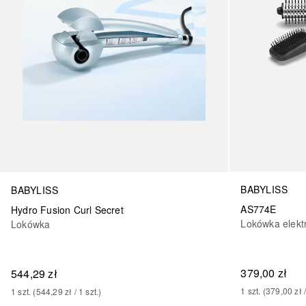
BABYLISS
BABYLISS
AS774E
Hydro Fusion Curl Secret
Lokówka elekt
Lokówka
379,00 zł
544,29 zł
1
szt.
 (
379,00 zł
 
1
szt.
 (
544,29 zł
 / 
1
szt.
)