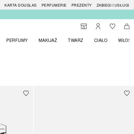
 produktów
KARTA DOUGLAS
PERFUMERIE
PREZENTY
ZABIEGI I USŁUGI
Do listy ży
Do wyszukiwarki
Moje konto
Do 
PERFUMY
MAKIJAŻ
TWARZ
CIAŁO
WŁOSY
menu MARKI
Otwórz menu Perfumy
Otwórz menu Makijaż
Otwórz menu Twarz
Otwórz menu Ciało
Otwórz