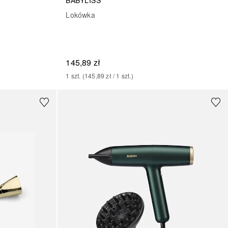
Lokówka
145,89 zł
1
szt.
 (
145,89 zł
 / 
1
szt.
)