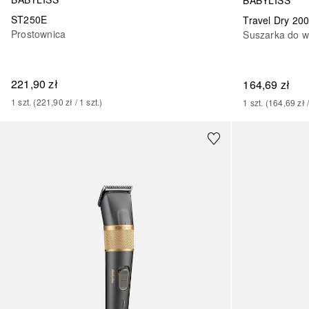
ST250E
Travel Dry 20
Prostownica
Suszarka do 
221,90 zł
164,69 zł
1
szt.
 (
221,90 zł
 / 
1
szt.
)
1
szt.
 (
164,69 zł
 