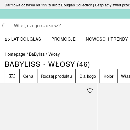
Darmowa dostawa od 199 zł lub z Douglas Collection | Bezpłatny zwrot przez 
Wracać
Wykonaj wyszukiwanie
25 LAT DOUGLAS
PROMOCJE
NOWOŚCI I TRENDY
Otwórz menu NOWOŚC
Homepage
BaByliss
Włosy
BABYLISS - WŁOSY
(
46
)
BABYLISS - WŁOSY
46
WYNIKI
Filtr
Cena
Rodzaj produktu
Dla kogo
Kolor
Właś