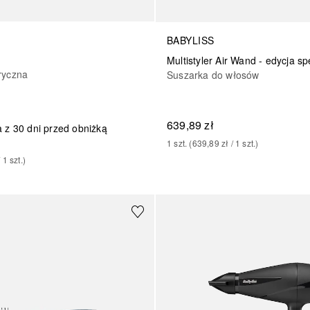
BABYLISS
Multistyler Air Wand - edycja sp
ryczna
Suszarka do włosów
639,89 zł
 z 30 dni przed obniżką
1
szt.
 (
639,89 zł
 / 
1
szt.
)
/ 
1
szt.
)