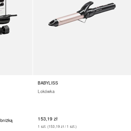
BABYLISS
Lokówka
153,19 zł
obniżką
1
szt.
 (
153,19 zł
 / 
1
szt.
)