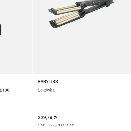
BABYLISS
 2100
Lokówka
229,79 zł
1
szt.
 (
229,79 zł
 / 
1
szt.
)