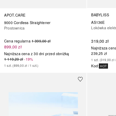
BABYLISS
APOT.CARE
AS136E
9000 Cordless Straightener
Lokówka elekt
Prostownica
319,00 zł
Cena regularna
1 399,00 zł
899,00 zł
Najniższa cena
239,25 zł
Najniższa cena z 30 dni przed obniżką
1 119,20 zł
-19%
1
szt.
 (
319,00 zł
 
1
szt.
 (
899,00 zł
 / 
1
szt.
)
Kod
:
HOT