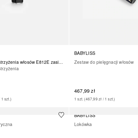
BABYLISS
Zestaw do pielęgnacji włosów
Maszynka do strzyżenia włosów E812E zasilana litowo
trzyżenia
467,99 zł
1
szt.
 (
467,99 zł
 / 
1
szt.
)
/ 
1
szt.
)
BABYLISS
ryczna
Lokówka