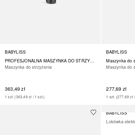
BABYLISS
BABYLISS
PROFESJONALNA MASZYNKA DO STRZYŻENIA WŁOSÓW GRAFIT PRECISION
Maszynka do strzyżenia
Maszynka do s
363,49 zł
277,69 zł
1
szt.
 (
363,49 zł
 / 
1
szt.
)
1
szt.
 (
277,69 zł
 
BABYLISS
Lokówka elekt