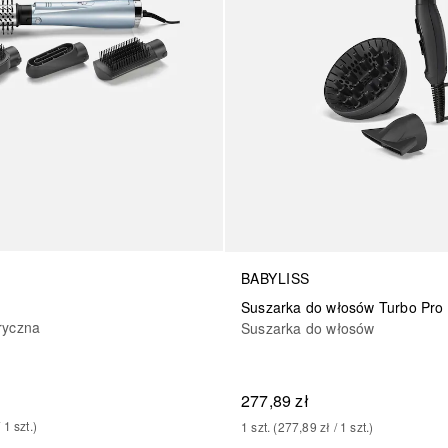
BABYLISS
Suszarka do włosów Turbo Pro
ryczna
Suszarka do włosów
277,89 zł
/ 
1
szt.
)
1
szt.
 (
277,89 zł
 / 
1
szt.
)