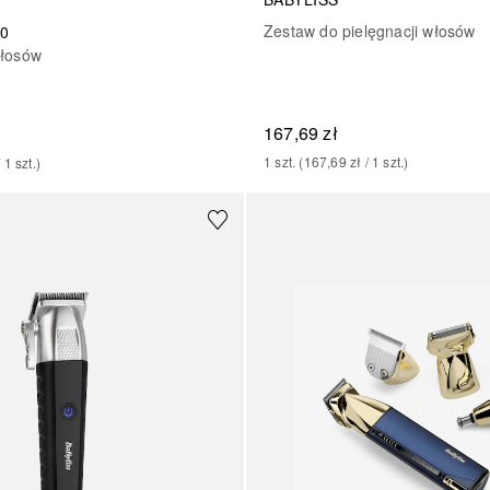
Zestaw do pielęgnacji włosów
00
włosów
167,69 zł
1
szt.
 (
167,69 zł
 / 
1
szt.
)
/ 
1
szt.
)