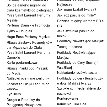
Najlepsze
Sol de Janeiro mgiełki do
Jaki mam kształt twarzy?
ciała kosmetyki do pielęgnacji
Yves Saint Laurent Perfumy
Jaki róż pasuje do mnie?
Męskie
Różnica między kremem BB a
Perfumy Damskie Promocja
CC
Tylko w Douglas
Jaka szminka pasuje do
mnie?
Hugo Boss Perfumy Męskie
Podkłady Nawilżające Makijaż
Rituals Zestawy Kosmetyków
Tubing mascara
dla Mężczyzn do Ciała
Yves Saint Laurent Perfumy
Podkłady Rozświetlające
Damskie
Makijaż
Karta podarunkowa
Podkłady do Cery Suchej i
Wrażliwej
Rituals Pianki pod Prysznic i
Nakładanie rozświetlacza
do Mycia
Najlepiej oceniane perfumy
Podkłady do cery tłustej duży
wybór| Makijaż twarzy
Kérastase Olejki i serum do
Szybkie schnięcie lakieru do
włosów
paznokci
Eyelinery
Konturowanie
Drogeria Produkty do
Kamienie Gua Sha
Pielęgnacji Najwyższej