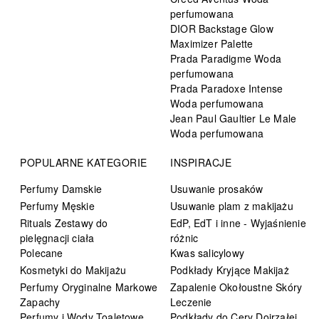
perfumowana
DIOR Backstage Glow
Maximizer Palette
Prada Paradigme Woda
perfumowana
Prada Paradoxe Intense
Woda perfumowana
Jean Paul Gaultier Le Male
Woda perfumowana
POPULARNE KATEGORIE
INSPIRACJE
Perfumy Damskie
Usuwanie prosaków
Perfumy Męskie
Usuwanie plam z makijażu
Rituals Zestawy do
EdP, EdT i inne - Wyjaśnienie
pielęgnacji ciała
różnic
Polecane
Kwas salicylowy
Kosmetyki do Makijażu
Podkłady Kryjące Makijaż
Perfumy Oryginalne Markowe
Zapalenie Okołoustne Skóry
Zapachy
Leczenie
Perfumy i Wody Toaletowe
Podkłady do Cery Dojrzałej