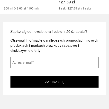
127,59 zł
200
ml
 (
49,60 zł
 / 
100
ml
)
1
szt.
 (
127,59 zł
 / 
1
szt.
)
Zapisz się do newslettera i odbierz 20% rabatu*!
Otrzymuj informacje o najlepszych promocjach, nowych
produktach i markach oraz kody rabatowe i
ekskluzywne oferty.
Adres e-mail
*
ZAPISZ SIĘ