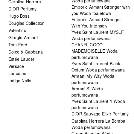
Woda perfumowana
Carolina Herrera
Emporio Armani Stronger with
DIOR Perfumy
you Woda toaletowa
Hugo Boss
Emporio Armani Stronger
Douglas Collection
With You Intensely
Valentino
Yves Saint Laurent MYSLF
Giorgio Armani
Woda perfumowana
Tom Ford
CHANEL COCO
MADEMOISELLE Woda
Dolce & Gabbana
perfumowana
Estée Lauder
Yves Saint Laurent Black
Versace
Opium Woda perfumowana
Lancôme
Armani My Way Woda
Indigo Nails
perfumowana
Armani Si Woda
perfumowana
Yves Saint Laurent Y Woda
perfumowana
DIOR Sauvage Elixir Perfumy
Carolina Herrera La Bomba
Woda perfumowana
Creed Aventus Woda