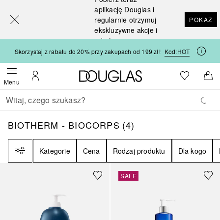
[navigation.slideout.screenreader]
aplikację Douglas i
regularnie otrzymuj
POKAŻ
ekskluzywne akcje i
rabaty
Skorzystaj z rabatu do 20% przy zakupach od 199 zł!
Kod:
HOT
Strona główna Douglas
Do listy ży
Otwórz menu
Moje konto
Do 
Menu
Wracać
Wykonaj wyszukiwanie
BIOTHERM - BIOCORPS
4
WYNIKI
BIOTHERM - BIOCORPS
(
4
)
Filtr
Kategorie
Cena
Rodzaj produktu
Dla kogo
SALE