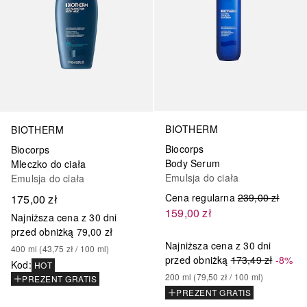
BIOTHERM
BIOTHERM
Biocorps
Biocorps
Body Serum
Mleczko do ciała
Emulsja do ciała
Emulsja do ciała
Cena regularna
239,00 zł
175,00 zł
159,00 zł
Najniższa cena z 30 dni
przed obniżką
79,00 zł
Najniższa cena z 30 dni
400
ml
 (
43,75 zł
 / 
100
ml
)
przed obniżką
173,49 zł
-8%
Kod
:
HOT
200
ml
 (
79,50 zł
 / 
100
ml
)
PREZENT GRATIS
PREZENT GRATIS