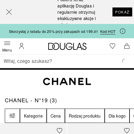
[navigation.slideout.screenreader]
aplikację Douglas i
regularnie otrzymuj
POKAŻ
ekskluzywne akcje i
rabaty
Skorzystaj z rabatu do 20% przy zakupach od 199 zł!
Kod:
HOT
Strona główna Douglas
Do listy ży
Otwórz menu
Moje konto
Do 
Menu
Wracać
Wykonaj wyszukiwanie
CHANEL - N°19
3
WYNIKI
CHANEL - N°19
(
3
)
Filtr
Kategorie
Cena
Rodzaj produktu
Dla kogo