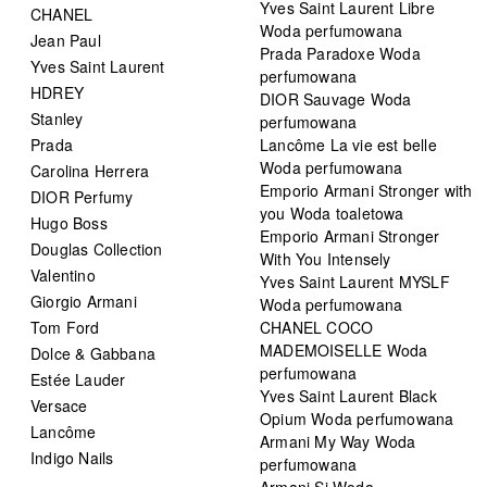
Yves Saint Laurent Libre
CHANEL
Woda perfumowana
Jean Paul
Prada Paradoxe Woda
Yves Saint Laurent
perfumowana
HDREY
DIOR Sauvage Woda
Stanley
perfumowana
Prada
Lancôme La vie est belle
Woda perfumowana
Carolina Herrera
Emporio Armani Stronger with
DIOR Perfumy
you Woda toaletowa
Hugo Boss
Emporio Armani Stronger
Douglas Collection
With You Intensely
Valentino
Yves Saint Laurent MYSLF
Giorgio Armani
Woda perfumowana
Tom Ford
CHANEL COCO
MADEMOISELLE Woda
Dolce & Gabbana
perfumowana
Estée Lauder
Yves Saint Laurent Black
Versace
Opium Woda perfumowana
Lancôme
Armani My Way Woda
Indigo Nails
perfumowana