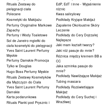
Rituals Zestawy do
EdP, EdT i inne - Wyjaśnienie
pielęgnacji ciała
różnic
Polecane
Kwas salicylowy
Kosmetyki do Makijażu
Podkłady Kryjące Makijaż
Perfumy Oryginalne Markowe
Zapalenie Okołoustne Skóry
Zapachy
Leczenie
Perfumy i Wody Toaletowe
Podkłady do Cery Dojrzałej
Najlepsze
Sol de Janeiro mgiełki do
Jaki mam kształt twarzy?
ciała kosmetyki do pielęgnacji
Yves Saint Laurent Perfumy
Jaki róż pasuje do mnie?
Męskie
Różnica między kremem BB a
Perfumy Damskie Promocja
CC
Tylko w Douglas
Jaka szminka pasuje do
mnie?
Hugo Boss Perfumy Męskie
Podkłady Nawilżające Makijaż
Rituals Zestawy Kosmetyków
Tubing mascara
dla Mężczyzn do Ciała
Yves Saint Laurent Perfumy
Podkłady Rozświetlające
Damskie
Makijaż
Karta podarunkowa
Podkłady do Cery Suchej i
Wrażliwej
Rituals Pianki pod Prysznic i