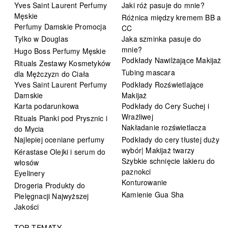
Yves Saint Laurent Perfumy
Jaki róż pasuje do mnie?
Męskie
Różnica między kremem BB a
Perfumy Damskie Promocja
CC
Tylko w Douglas
Jaka szminka pasuje do
mnie?
Hugo Boss Perfumy Męskie
Podkłady Nawilżające Makijaż
Rituals Zestawy Kosmetyków
Tubing mascara
dla Mężczyzn do Ciała
Yves Saint Laurent Perfumy
Podkłady Rozświetlające
Damskie
Makijaż
Karta podarunkowa
Podkłady do Cery Suchej i
Wrażliwej
Rituals Pianki pod Prysznic i
Nakładanie rozświetlacza
do Mycia
Najlepiej oceniane perfumy
Podkłady do cery tłustej duży
wybór| Makijaż twarzy
Kérastase Olejki i serum do
Szybkie schnięcie lakieru do
włosów
paznokci
Eyelinery
Konturowanie
Drogeria Produkty do
Kamienie Gua Sha
Pielęgnacji Najwyższej
Jakości
TOP TEMATY