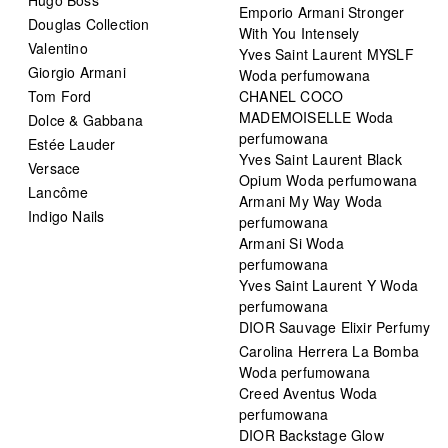
Hugo Boss
Emporio Armani Stronger
Douglas Collection
With You Intensely
Valentino
Yves Saint Laurent MYSLF
Giorgio Armani
Woda perfumowana
Tom Ford
CHANEL COCO
MADEMOISELLE Woda
Dolce & Gabbana
perfumowana
Estée Lauder
Yves Saint Laurent Black
Versace
Opium Woda perfumowana
Lancôme
Armani My Way Woda
Indigo Nails
perfumowana
Armani Si Woda
perfumowana
Yves Saint Laurent Y Woda
perfumowana
DIOR Sauvage Elixir Perfumy
Carolina Herrera La Bomba
Woda perfumowana
Creed Aventus Woda
perfumowana
DIOR Backstage Glow