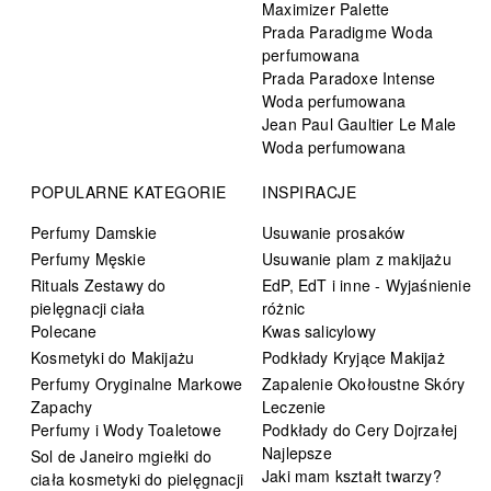
Maximizer Palette
Prada Paradigme Woda
perfumowana
Prada Paradoxe Intense
Woda perfumowana
Jean Paul Gaultier Le Male
Woda perfumowana
POPULARNE KATEGORIE
INSPIRACJE
Perfumy Damskie
Usuwanie prosaków
Perfumy Męskie
Usuwanie plam z makijażu
Rituals Zestawy do
EdP, EdT i inne - Wyjaśnienie
pielęgnacji ciała
różnic
Polecane
Kwas salicylowy
Kosmetyki do Makijażu
Podkłady Kryjące Makijaż
Perfumy Oryginalne Markowe
Zapalenie Okołoustne Skóry
Zapachy
Leczenie
Perfumy i Wody Toaletowe
Podkłady do Cery Dojrzałej
Najlepsze
Sol de Janeiro mgiełki do
Jaki mam kształt twarzy?
ciała kosmetyki do pielęgnacji