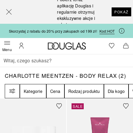
[navigation.slideout.screenreader]
aplikację Douglas i
regularnie otrzymuj
POKAŻ
ekskluzywne akcje i
rabaty
Skorzystaj z rabatu do 20% przy zakupach od 199 zł!
Kod:
HOT
Strona główna Douglas
Do listy ży
Otwórz menu
Moje konto
Do 
Menu
Wracać
Wykonaj wyszukiwanie
CHARLOTTE MEENTZEN - BODY RELAX
2
W
CHARLOTTE MEENTZEN - BODY RELAX
(
2
)
Filtr
Kategorie
Cena
Rodzaj produktu
Dla kogo
SALE