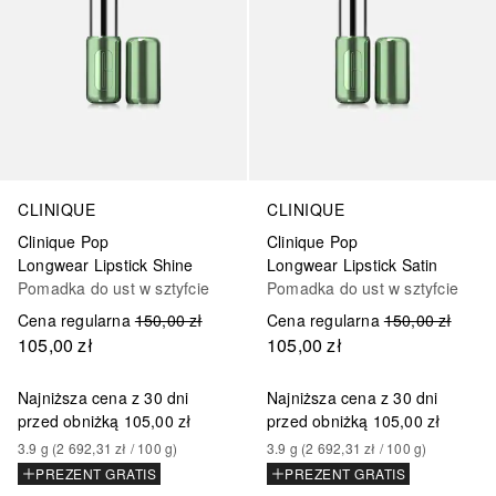
CLINIQUE
CLINIQUE
Clinique Pop
Clinique Pop
Longwear Lipstick Shine
Longwear Lipstick Satin
Pomadka do ust w sztyfcie
Pomadka do ust w sztyfcie
Cena regularna
150,00 zł
Cena regularna
150,00 zł
105,00 zł
105,00 zł
Najniższa cena z 30 dni
Najniższa cena z 30 dni
przed obniżką
105,00 zł
przed obniżką
105,00 zł
3.9
g
 (
2 692,31 zł
 / 
100
g
)
3.9
g
 (
2 692,31 zł
 / 
100
g
)
PREZENT GRATIS
PREZENT GRATIS
+
8