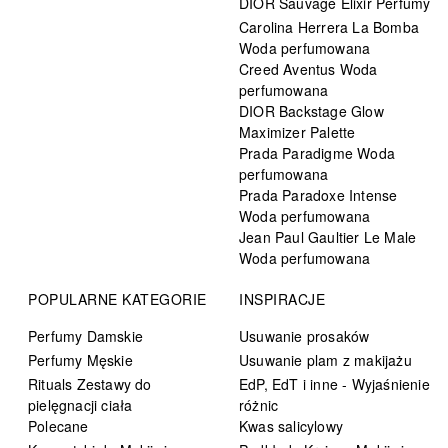
DIOR Sauvage Elixir Perfumy
Carolina Herrera La Bomba
Woda perfumowana
Creed Aventus Woda
perfumowana
DIOR Backstage Glow
Maximizer Palette
Prada Paradigme Woda
perfumowana
Prada Paradoxe Intense
Woda perfumowana
Jean Paul Gaultier Le Male
Woda perfumowana
POPULARNE KATEGORIE
INSPIRACJE
Perfumy Damskie
Usuwanie prosaków
Perfumy Męskie
Usuwanie plam z makijażu
Rituals Zestawy do
EdP, EdT i inne - Wyjaśnienie
pielęgnacji ciała
różnic
Polecane
Kwas salicylowy