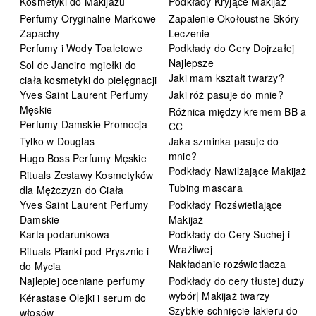
Kosmetyki do Makijażu
Podkłady Kryjące Makijaż
Perfumy Oryginalne Markowe
Zapalenie Okołoustne Skóry
Zapachy
Leczenie
Perfumy i Wody Toaletowe
Podkłady do Cery Dojrzałej
Najlepsze
Sol de Janeiro mgiełki do
Jaki mam kształt twarzy?
ciała kosmetyki do pielęgnacji
Yves Saint Laurent Perfumy
Jaki róż pasuje do mnie?
Męskie
Różnica między kremem BB a
Perfumy Damskie Promocja
CC
Tylko w Douglas
Jaka szminka pasuje do
mnie?
Hugo Boss Perfumy Męskie
Podkłady Nawilżające Makijaż
Rituals Zestawy Kosmetyków
Tubing mascara
dla Mężczyzn do Ciała
Yves Saint Laurent Perfumy
Podkłady Rozświetlające
Damskie
Makijaż
Karta podarunkowa
Podkłady do Cery Suchej i
Wrażliwej
Rituals Pianki pod Prysznic i
Nakładanie rozświetlacza
do Mycia
Najlepiej oceniane perfumy
Podkłady do cery tłustej duży
wybór| Makijaż twarzy
Kérastase Olejki i serum do
Szybkie schnięcie lakieru do
włosów