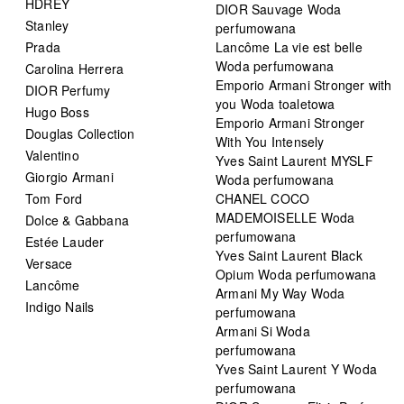
HDREY
DIOR Sauvage Woda
Stanley
perfumowana
Prada
Lancôme La vie est belle
Woda perfumowana
Carolina Herrera
Emporio Armani Stronger with
DIOR Perfumy
you Woda toaletowa
Hugo Boss
Emporio Armani Stronger
Douglas Collection
With You Intensely
Valentino
Yves Saint Laurent MYSLF
Giorgio Armani
Woda perfumowana
Tom Ford
CHANEL COCO
MADEMOISELLE Woda
Dolce & Gabbana
perfumowana
Estée Lauder
Yves Saint Laurent Black
Versace
Opium Woda perfumowana
Lancôme
Armani My Way Woda
Indigo Nails
perfumowana
Armani Si Woda
perfumowana
Yves Saint Laurent Y Woda
perfumowana