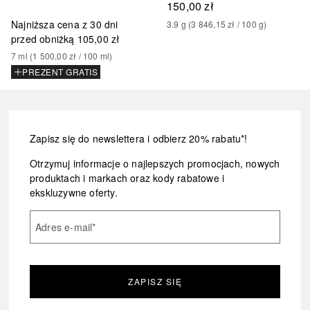
150,00 zł
Najniższa cena z 30 dni
3.9
g
 (
3 846,15 zł
 / 
100
g
)
przed obniżką
105,00 zł
7
ml
 (
1 500,00 zł
 / 
100
ml
)
PREZENT GRATIS
Zapisz się do newslettera i odbierz 20% rabatu*!
Otrzymuj informacje o najlepszych promocjach, nowych
produktach i markach oraz kody rabatowe i
ekskluzywne oferty.
Adres e-mail
*
ZAPISZ SIĘ