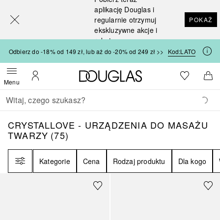
[navigation.slideout.screenreader]
aplikację Douglas i
regularnie otrzymuj
POKAŻ
ekskluzywne akcje i
rabaty
Odbierz do -18% od 149 zł, lub aż do -20% od 249 zł >>
Kod:
LATO
Strona główna Douglas
Do listy ży
Otwórz menu
Moje konto
Do 
Menu
Wracać
Wykonaj wyszukiwanie
CRYSTALLOVE - URZĄDZENIA DO MASAŻ
CRYSTALLOVE - URZĄDZENIA DO MASAŻU
TWARZY
(
75
)
Filtr
Kategorie
Cena
Rodzaj produktu
Dla kogo