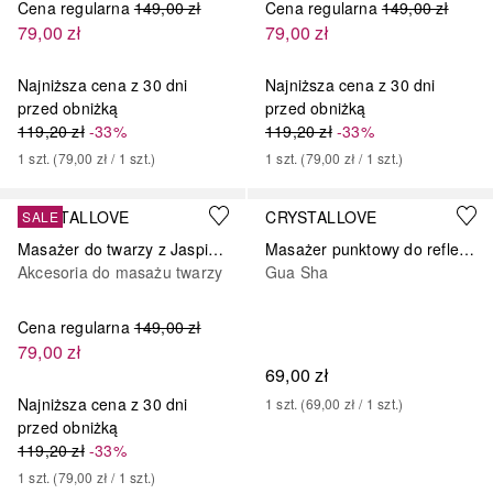
Cena regularna
149,00 zł
Cena regularna
149,00 zł
79,00 zł
79,00 zł
Najniższa cena z 30 dni
Najniższa cena z 30 dni
przed obniżką
przed obniżką
119,20 zł
-33%
119,20 zł
-33%
1
szt.
 (
79,00 zł
 / 
1
szt.
)
1
szt.
 (
79,00 zł
 / 
1
szt.
)
CRYSTALLOVE
CRYSTALLOVE
SALE
Masażer do twarzy z Jaspisu Czerwonego
Masażer punktowy do refleksologi z kwarcu różowego
Akcesoria do masażu twarzy
Gua Sha
Cena regularna
149,00 zł
79,00 zł
69,00 zł
Najniższa cena z 30 dni
1
szt.
 (
69,00 zł
 / 
1
szt.
)
przed obniżką
119,20 zł
-33%
1
szt.
 (
79,00 zł
 / 
1
szt.
)