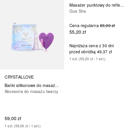
Masażer punktowy do refleksologi z awenturynu
Gua Sha
Cena regularna
69,00 zł
55,20 zł
Najniższa cena z 30 dni
przed obniżką
49,37 zł
1
szt.
 (
55,20 zł
 / 
1
szt.
)
CRYSTALLOVE
Bańki silikonowe do masażu twarzy
Akcesoria do masażu twarzy
59,00 zł
1
szt.
 (
59,00 zł
 / 
1
szt.
)