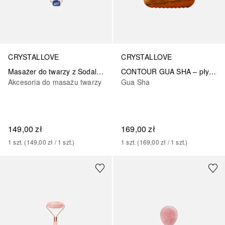
CRYSTALLOVE
CRYSTALLOVE
Masażer do twarzy z Sodalitu
CONTOUR GUA SHA – płytka do masażu gua sha z tygrysiego oka
Akcesoria do masażu twarzy
Gua Sha
149,00 zł
169,00 zł
1
szt.
 (
149,00 zł
 / 
1
szt.
)
1
szt.
 (
169,00 zł
 / 
1
szt.
)