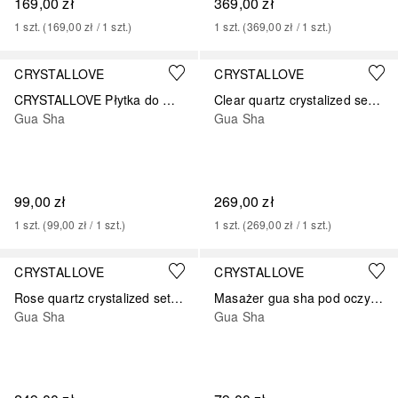
169,00 zł
369,00 zł
1
szt.
 (
169,00 zł
 / 
1
szt.
)
1
szt.
 (
369,00 zł
 / 
1
szt.
)
CRYSTALLOVE
CRYSTALLOVE
CRYSTALLOVE Płytka do masażu twarzy gua sha z kwarcu różowego SELFLOVE
Clear quartz crystalized set – serum do twarzy z kryształem górskim i płytka do masażu gua sha
Gua Sha
Gua Sha
99,00 zł
269,00 zł
1
szt.
 (
99,00 zł
 / 
1
szt.
)
1
szt.
 (
269,00 zł
 / 
1
szt.
)
CRYSTALLOVE
CRYSTALLOVE
Rose quartz crystalized set – serum do twarzy z kwarcem różowym i płytka do masażu gua sha
Masażer gua sha pod oczy z czarnego obsydianu – refleksologia twarzy
Gua Sha
Gua Sha