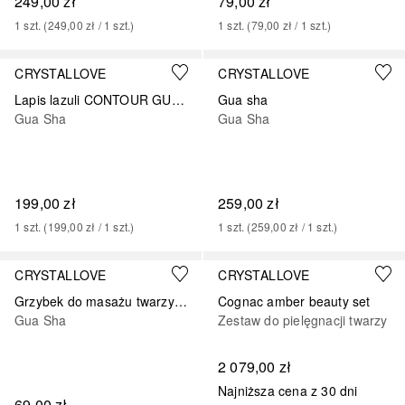
249,00 zł
79,00 zł
1
szt.
 (
249,00 zł
 / 
1
szt.
)
1
szt.
 (
79,00 zł
 / 
1
szt.
)
CRYSTALLOVE
CRYSTALLOVE
Lapis lazuli CONTOUR GUA SHA – płytka do masażu twarzy gua sha z lapisu lazuli
Gua sha
Gua Sha
Gua Sha
199,00 zł
259,00 zł
1
szt.
 (
199,00 zł
 / 
1
szt.
)
1
szt.
 (
259,00 zł
 / 
1
szt.
)
CRYSTALLOVE
CRYSTALLOVE
Grzybek do masażu twarzy z kryształu górskiego
Cognac amber beauty set
Gua Sha
Zestaw do pielęgnacji twarzy
2 079,00 zł
Najniższa cena z 30 dni
69,00 zł