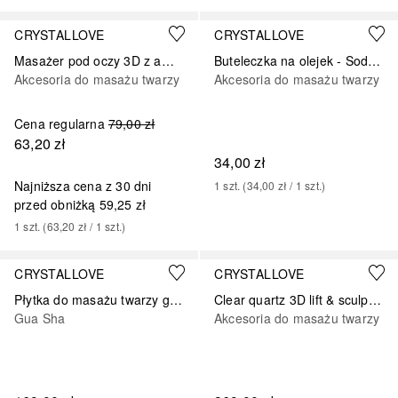
CRYSTALLOVE
CRYSTALLOVE
Masażer pod oczy 3D z ametystem i aplikator kremu
Buteleczka na olejek - Sodalit
Akcesoria do masażu twarzy
Akcesoria do masażu twarzy
Cena regularna
79,00 zł
63,20 zł
34,00 zł
Najniższa cena z 30 dni
1
szt.
 (
34,00 zł
 / 
1
szt.
)
przed obniżką
59,25 zł
1
szt.
 (
63,20 zł
 / 
1
szt.
)
CRYSTALLOVE
CRYSTALLOVE
Płytka do masażu twarzy gua sha z amazonitu
Clear quartz 3D lift & sculpt set – masażer liftingujący i serum
Gua Sha
Akcesoria do masażu twarzy