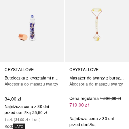
CRYSTALLOVE
CRYSTALLOVE
Buteleczka z kryształami na olejek 10ml – lapis lazuli
Masażer do twarzy z bursztynu mlecznego
Akcesoria do masażu twarzy
Akcesoria do masażu twarzy
34,00 zł
Cena regularna
1 200,00 zł
719,00 zł
Najniższa cena z 30 dni
przed obniżką
25,50 zł
Najniższa cena z 30 dni
1
szt.
 (
34,00 zł
 / 
1
szt.
)
przed obniżką
Kod
:
LATO