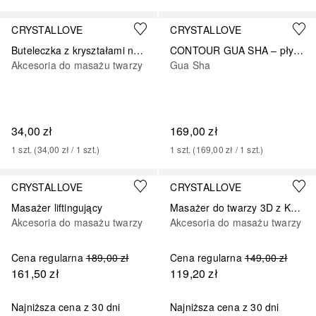
CRYSTALLOVE
CRYSTALLOVE
Buteleczka z kryształami na olejek 10ml – jadeit
CONTOUR GUA SHA – płytka do masażu gua sha z labradorytu
Akcesoria do masażu twarzy
Gua Sha
34,00 zł
169,00 zł
1
szt.
 (
34,00 zł
 / 
1
szt.
)
1
szt.
 (
169,00 zł
 / 
1
szt.
)
CRYSTALLOVE
CRYSTALLOVE
Masażer liftingujący
Masażer do twarzy 3D z Kwarcu Różowego
Akcesoria do masażu twarzy
Akcesoria do masażu twarzy
Cena regularna
189,00 zł
Cena regularna
149,00 zł
161,50 zł
119,20 zł
Najniższa cena z 30 dni
Najniższa cena z 30 dni