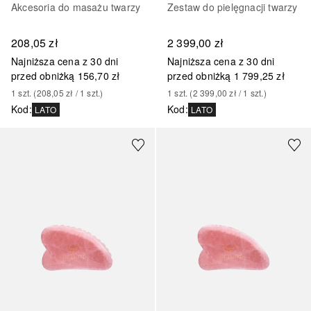
Akcesoria do masażu twarzy
Zestaw do pielęgnacji twarzy
208,05 zł
2 399,00 zł
Najniższa cena z 30 dni
Najniższa cena z 30 dni
przed obniżką
156,70 zł
przed obniżką
1 799,25 zł
1
szt.
 (
208,05 zł
 / 
1
szt.
)
1
szt.
 (
2 399,00 zł
 / 
1
szt.
)
Kod
:
Kod
:
LATO
LATO