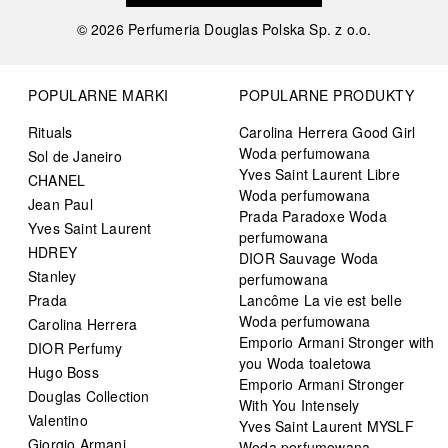
©
2026
Perfumeria Douglas Polska Sp. z o.o.
POPULARNE MARKI
POPULARNE PRODUKTY
Rituals
Carolina Herrera Good Girl
Woda perfumowana
Sol de Janeiro
Yves Saint Laurent Libre
CHANEL
Woda perfumowana
Jean Paul
Prada Paradoxe Woda
Yves Saint Laurent
perfumowana
HDREY
DIOR Sauvage Woda
Stanley
perfumowana
Prada
Lancôme La vie est belle
Woda perfumowana
Carolina Herrera
Emporio Armani Stronger with
DIOR Perfumy
you Woda toaletowa
Hugo Boss
Emporio Armani Stronger
Douglas Collection
With You Intensely
Valentino
Yves Saint Laurent MYSLF
Giorgio Armani
Woda perfumowana