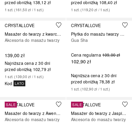
przed obniżką
138,12 zł
przed obniżką
108,40 zł
1
szt.
 (
161,50 zł
 / 
1
szt.
)
1
szt.
 (
119,20 zł
 / 
1
szt.
)
CRYSTALLOVE
CRYSTALLOVE
Masażer do twarzy z kwarcu różowego SELFLOVE set
Płytka do masażu twarzy Gua Sha z Kryształu Górskiego
Akcesoria do masażu twarzy
Gua Sha
139,00 zł
Cena regularna
109,00 zł
102,90 zł
Najniższa cena z 30 dni
przed obniżką
102,79 zł
Najniższa cena z 30 dni
1
szt.
 (
139,00 zł
 / 
1
szt.
)
przed obniżką
78,38 zł
Kod
:
LATO
1
szt.
 (
102,90 zł
 / 
1
szt.
)
CRYSTALLOVE
CRYSTALLOVE
SALE
SALE
Masażer do twarzy z Awenturynu
Masażer do twarzy z Jaspisu Dalmatyńskiego
Akcesoria do masażu twarzy
Akcesoria do masażu twarzy