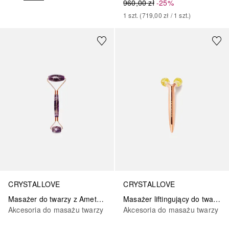
960,00 zł
-25%
1
szt.
 (
719,00 zł
 / 
1
szt.
)
CRYSTALLOVE
CRYSTALLOVE
Masażer do twarzy z Ametystu
Masażer liftingujący do twarzy 3D z bursztynem cytrynowym
Akcesoria do masażu twarzy
Akcesoria do masażu twarzy