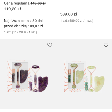
Cena regularna
149,00 zł
119,20 zł
589,00 zł
Najniższa cena z 30 dni
1
szt.
 (
589,00 zł
 / 
1
szt.
)
przed obniżką
109,07 zł
1
szt.
 (
119,20 zł
 / 
1
szt.
)