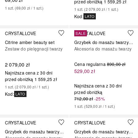
przed obniżką
1 559,25 zł
1
szt.
 (
69,00 zł
 / 
1
szt.
)
1
szt.
 (
2 079,00 zł
 / 
1
szt.
)
Kod
:
LATO
CRYSTALLOVE
CRYSTALLOVE
SALE
Citrine amber beauty set
Grzybek do masażu twarzy z bursztynu mlecznego
Zestaw do pielęgnacji twarzy
Akcesoria do masażu twarzy
2 079,00 zł
Cena regularna
890,00 zł
529,00 zł
Najniższa cena z 30 dni
przed obniżką
1 559,25 zł
Najniższa cena z 30 dni
1
szt.
 (
2 079,00 zł
 / 
1
szt.
)
przed obniżką
Kod
:
LATO
712,00 zł
-25%
1
szt.
 (
529,00 zł
 / 
1
szt.
)
CRYSTALLOVE
CRYSTALLOVE
Grzybek do masażu twarzy z bursztynu koniak
Grzybek do masażu twarzy z bursztynu cytrynowego
Akcesoria do masażu twarzy
Akcesoria do masażu twarzy