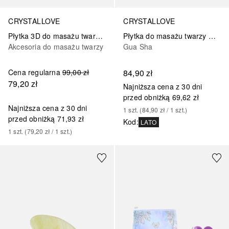
CRYSTALLOVE
CRYSTALLOVE
Płytka 3D do masażu twarzy Gua Sha z Kwarcu Różowego
Płytka do masażu twarzy Gua Sha z Kwarcu Różowego
Akcesoria do masażu twarzy
Gua Sha
Cena regularna
99,00 zł
84,90 zł
79,20 zł
Najniższa cena z 30 dni
przed obniżką
69,62 zł
Najniższa cena z 30 dni
1
szt.
 (
84,90 zł
 / 
1
szt.
)
przed obniżką
71,93 zł
Kod
:
LATO
1
szt.
 (
79,20 zł
 / 
1
szt.
)