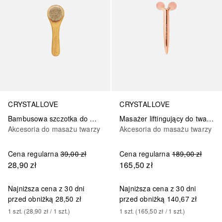
CRYSTALLOVE
CRYSTALLOVE
Bambusowa szczotka do masażu twarzy, szyi, dekoltu i biustu
Masażer liftingujący do twarzy 3D z Kwarcem Różowym
Akcesoria do masażu twarzy
Akcesoria do masażu twarzy
Cena regularna
39,00 zł
Cena regularna
189,00 zł
28,90 zł
165,50 zł
Najniższa cena z 30 dni
Najniższa cena z 30 dni
przed obniżką
28,50 zł
przed obniżką
140,67 zł
1
szt.
 (
28,90 zł
 / 
1
szt.
)
1
szt.
 (
165,50 zł
 / 
1
szt.
)