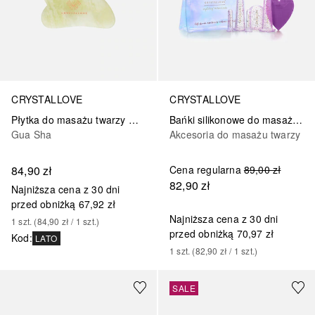
CRYSTALLOVE
CRYSTALLOVE
Płytka do masażu twarzy Gua Sha z Jadeitu
Bańki silikonowe do masażu twarzy i ciała
Gua Sha
Akcesoria do masażu twarzy
84,90 zł
Cena regularna
89,00 zł
82,90 zł
Najniższa cena z 30 dni
przed obniżką
67,92 zł
Najniższa cena z 30 dni
1
szt.
 (
84,90 zł
 / 
1
szt.
)
przed obniżką
70,97 zł
Kod
:
LATO
1
szt.
 (
82,90 zł
 / 
1
szt.
)
SALE