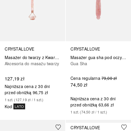
CRYSTALLOVE
CRYSTALLOVE
Masażer do twarzy z Kwarcu Różowego
Masażer gua sha pod oczy z kwarcu różowego
Akcesoria do masażu twarzy
Gua Sha
127,19 zł
Cena regularna
79,00 zł
74,50 zł
Najniższa cena z 30 dni
przed obniżką
96,75 zł
Najniższa cena z 30 dni
1
szt.
 (
127,19 zł
 / 
1
szt.
)
przed obniżką
63,66 zł
Kod
:
LATO
1
szt.
 (
74,50 zł
 / 
1
szt.
)
CRYSTALLOVE