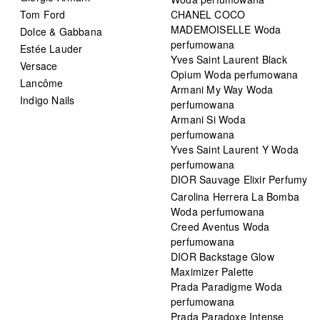
Tom Ford
CHANEL COCO
MADEMOISELLE Woda
Dolce & Gabbana
perfumowana
Estée Lauder
Yves Saint Laurent Black
Versace
Opium Woda perfumowana
Lancôme
Armani My Way Woda
Indigo Nails
perfumowana
Armani Si Woda
perfumowana
Yves Saint Laurent Y Woda
perfumowana
DIOR Sauvage Elixir Perfumy
Carolina Herrera La Bomba
Woda perfumowana
Creed Aventus Woda
perfumowana
DIOR Backstage Glow
Maximizer Palette
Prada Paradigme Woda
perfumowana
Prada Paradoxe Intense