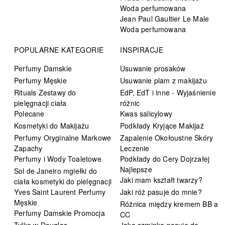
Woda perfumowana
Jean Paul Gaultier Le Male
Woda perfumowana
POPULARNE KATEGORIE
INSPIRACJE
Perfumy Damskie
Usuwanie prosaków
Perfumy Męskie
Usuwanie plam z makijażu
Rituals Zestawy do
EdP, EdT i inne - Wyjaśnienie
pielęgnacji ciała
różnic
Polecane
Kwas salicylowy
Kosmetyki do Makijażu
Podkłady Kryjące Makijaż
Perfumy Oryginalne Markowe
Zapalenie Okołoustne Skóry
Zapachy
Leczenie
Perfumy i Wody Toaletowe
Podkłady do Cery Dojrzałej
Najlepsze
Sol de Janeiro mgiełki do
Jaki mam kształt twarzy?
ciała kosmetyki do pielęgnacji
Yves Saint Laurent Perfumy
Jaki róż pasuje do mnie?
Męskie
Różnica między kremem BB a
Perfumy Damskie Promocja
CC
Tylko w Douglas
Jaka szminka pasuje do