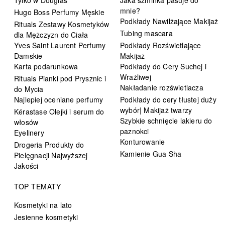
mnie?
Hugo Boss Perfumy Męskie
Podkłady Nawilżające Makijaż
Rituals Zestawy Kosmetyków
Tubing mascara
dla Mężczyzn do Ciała
Yves Saint Laurent Perfumy
Podkłady Rozświetlające
Damskie
Makijaż
Karta podarunkowa
Podkłady do Cery Suchej i
Wrażliwej
Rituals Pianki pod Prysznic i
Nakładanie rozświetlacza
do Mycia
Najlepiej oceniane perfumy
Podkłady do cery tłustej duży
wybór| Makijaż twarzy
Kérastase Olejki i serum do
Szybkie schnięcie lakieru do
włosów
paznokci
Eyelinery
Konturowanie
Drogeria Produkty do
Kamienie Gua Sha
Pielęgnacji Najwyższej
Jakości
TOP TEMATY
Kosmetyki na lato
Jesienne kosmetyki