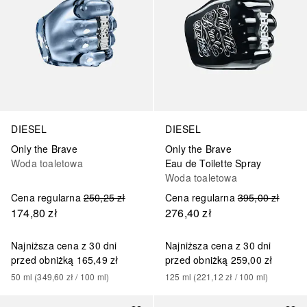
DIESEL
DIESEL
Only the Brave
Only the Brave
Woda toaletowa
Eau de Toilette Spray
Woda toaletowa
Cena regularna
250,25 zł
Cena regularna
395,00 zł
174,80 zł
276,40 zł
Najniższa cena z 30 dni
Najniższa cena z 30 dni
przed obniżką
165,49 zł
przed obniżką
259,00 zł
50
ml
 (
349,60 zł
 / 
100
ml
)
125
ml
 (
221,12 zł
 / 
100
ml
)