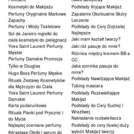
Kosmetyki do Makijażu
Podkłady Kryjące Makijaż
Perfumy Oryginalne Markowe
Zapalenie Okołoustne Skóry
Zapachy
Leczenie
Perfumy i Wody Toaletowe
Podkłady do Cery Dojrzałej
Najlepsze
Sol de Janeiro mgiełki do
Jaki mam kształt twarzy?
ciała kosmetyki do pielęgnacji
Yves Saint Laurent Perfumy
Jaki róż pasuje do mnie?
Męskie
Różnica między kremem BB a
Perfumy Damskie Promocja
CC
Tylko w Douglas
Jaka szminka pasuje do
mnie?
Hugo Boss Perfumy Męskie
Podkłady Nawilżające Makijaż
Rituals Zestawy Kosmetyków
Tubing mascara
dla Mężczyzn do Ciała
Yves Saint Laurent Perfumy
Podkłady Rozświetlające
Damskie
Makijaż
Karta podarunkowa
Podkłady do Cery Suchej i
Wrażliwej
Rituals Pianki pod Prysznic i
Nakładanie rozświetlacza
do Mycia
Najlepiej oceniane perfumy
Podkłady do cery tłustej duży
wybór| Makijaż twarzy
Kérastase Olejki i serum do