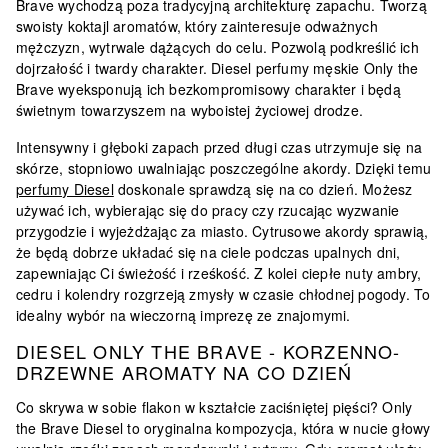
Brave wychodzą poza tradycyjną architekturę zapachu. Tworzą
swoisty koktajl aromatów, który zainteresuje odważnych
mężczyzn, wytrwale dążących do celu. Pozwolą podkreślić ich
dojrzałość i twardy charakter.
Diesel perfumy męskie Only the
Brave
wyeksponują ich bezkompromisowy charakter i będą
świetnym towarzyszem na wyboistej życiowej drodze.
Intensywny i głęboki zapach przed długi czas utrzymuje się na
skórze, stopniowo uwalniając poszczególne akordy. Dzięki temu
perfumy Diesel
doskonale sprawdzą się na co dzień. Możesz
używać ich, wybierając się do pracy czy rzucając wyzwanie
przygodzie i wyjeżdżając za miasto. Cytrusowe akordy sprawią,
że będą dobrze układać się na ciele podczas upalnych dni,
zapewniając Ci świeżość i rześkość. Z kolei ciepłe nuty ambry,
cedru i kolendry rozgrzeją zmysły w czasie chłodnej pogody. To
idealny wybór na wieczorną imprezę ze znajomymi.
DIESEL ONLY THE BRAVE - KORZENNO-
DRZEWNE AROMATY NA CO DZIEŃ
Co skrywa w sobie flakon w kształcie zaciśniętej pięści?
Only
the Brave Diesel
to oryginalna kompozycja, która w nucie głowy