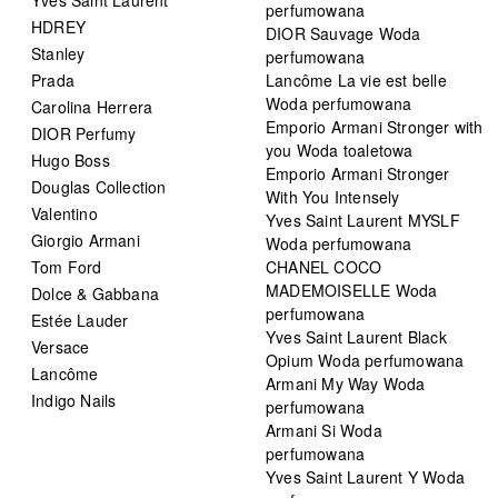
Yves Saint Laurent
perfumowana
HDREY
DIOR Sauvage Woda
Stanley
perfumowana
Prada
Lancôme La vie est belle
Woda perfumowana
Carolina Herrera
Emporio Armani Stronger with
DIOR Perfumy
you Woda toaletowa
Hugo Boss
Emporio Armani Stronger
Douglas Collection
With You Intensely
Valentino
Yves Saint Laurent MYSLF
Giorgio Armani
Woda perfumowana
Tom Ford
CHANEL COCO
MADEMOISELLE Woda
Dolce & Gabbana
perfumowana
Estée Lauder
Yves Saint Laurent Black
Versace
Opium Woda perfumowana
Lancôme
Armani My Way Woda
Indigo Nails
perfumowana
Armani Si Woda
perfumowana
Yves Saint Laurent Y Woda