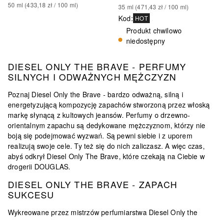
50
ml
 (
433,18 zł
 / 
100
ml
)
35
ml
 (
471,43 zł
 / 
100
ml
)
Kod
:
HOT
Produkt chwilowo
niedostępny
DIESEL ONLY THE BRAVE - PERFUMY
SILNYCH I ODWAŻNYCH MĘŻCZYZN
Poznaj Diesel Only the Brave - bardzo odważną, silną i
energetyzującą kompozycję zapachów stworzoną przez włoską
markę słynącą z kultowych jeansów. Perfumy o drzewno-
orientalnym zapachu są dedykowane mężczyznom, którzy nie
boją się podejmować wyzwań. Są pewni siebie i z uporem
realizują swoje cele. Ty też się do nich zaliczasz. A więc czas,
abyś odkrył Diesel Only The Brave, które czekają na Ciebie w
drogerii DOUGLAS.
DIESEL ONLY THE BRAVE - ZAPACH
SUKCESU
Wykreowane przez mistrzów perfumiarstwa Diesel Only the