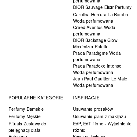
perfumowana
DIOR Sauvage Elixir Perfumy
Carolina Herrera La Bomba
Woda perfumowana
Creed Aventus Woda
perfumowana
DIOR Backstage Glow
Maximizer Palette
Prada Paradigme Woda
perfumowana
Prada Paradoxe Intense
Woda perfumowana
Jean Paul Gaultier Le Male
Woda perfumowana
POPULARNE KATEGORIE
INSPIRACJE
Perfumy Damskie
Usuwanie prosaków
Perfumy Męskie
Usuwanie plam z makijażu
Rituals Zestawy do
EdP, EdT i inne - Wyjaśnienie
pielęgnacji ciała
różnic
Polecane
Kwas salicylowy