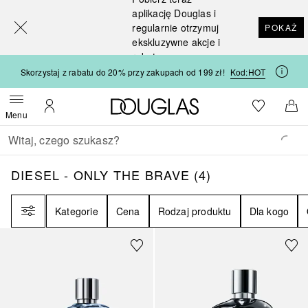
[navigation.slideout.screenreader]
aplikację Douglas i
regularnie otrzymuj
POKAŻ
ekskluzywne akcje i
rabaty
Skorzystaj z rabatu do 20% przy zakupach od 199 zł!
Kod:
HOT
Strona główna Douglas
Do listy ży
Otwórz menu
Moje konto
Do 
Menu
Wracać
Wykonaj wyszukiwanie
DIESEL - ONLY THE BRAVE
4
WYNIKI
DIESEL - ONLY THE BRAVE
(
4
)
Filtr
Kategorie
Cena
Rodzaj produktu
Dla kogo