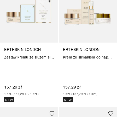
ERTHSKIN LONDON
ERTHSKIN LONDON
Zestaw kremu ze śluzem ślimaka do naprawy skóry + płatków pod oczy + maski kolagenowej
Krem ze ślimakiem do naprawy skóry + Serum ze ślimakiem + Krem pod oczy Pro Age
157,29 zł
157,29 zł
1
szt.
 (
157,29 zł
 / 
1
szt.
)
1
szt.
 (
157,29 zł
 / 
1
szt.
)
NEW
NEW