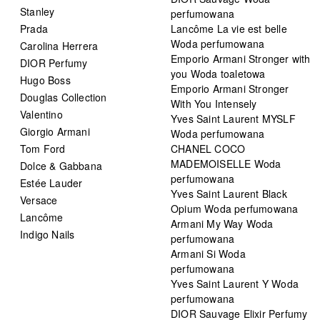
Stanley
perfumowana
Prada
Lancôme La vie est belle
Woda perfumowana
Carolina Herrera
Emporio Armani Stronger with
DIOR Perfumy
you Woda toaletowa
Hugo Boss
Emporio Armani Stronger
Douglas Collection
With You Intensely
Valentino
Yves Saint Laurent MYSLF
Giorgio Armani
Woda perfumowana
Tom Ford
CHANEL COCO
MADEMOISELLE Woda
Dolce & Gabbana
perfumowana
Estée Lauder
Yves Saint Laurent Black
Versace
Opium Woda perfumowana
Lancôme
Armani My Way Woda
Indigo Nails
perfumowana
Armani Si Woda
perfumowana
Yves Saint Laurent Y Woda
perfumowana
DIOR Sauvage Elixir Perfumy