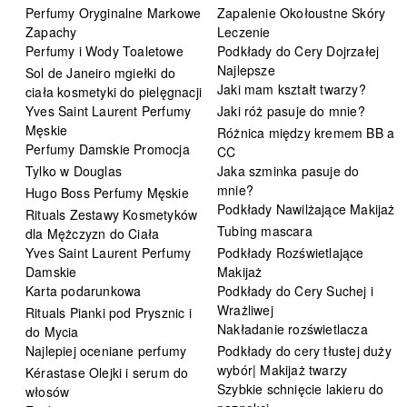
Perfumy Oryginalne Markowe
Zapalenie Okołoustne Skóry
Zapachy
Leczenie
Perfumy i Wody Toaletowe
Podkłady do Cery Dojrzałej
Najlepsze
Sol de Janeiro mgiełki do
Jaki mam kształt twarzy?
ciała kosmetyki do pielęgnacji
Yves Saint Laurent Perfumy
Jaki róż pasuje do mnie?
Męskie
Różnica między kremem BB a
Perfumy Damskie Promocja
CC
Tylko w Douglas
Jaka szminka pasuje do
mnie?
Hugo Boss Perfumy Męskie
Podkłady Nawilżające Makijaż
Rituals Zestawy Kosmetyków
Tubing mascara
dla Mężczyzn do Ciała
Yves Saint Laurent Perfumy
Podkłady Rozświetlające
Damskie
Makijaż
Karta podarunkowa
Podkłady do Cery Suchej i
Wrażliwej
Rituals Pianki pod Prysznic i
Nakładanie rozświetlacza
do Mycia
Najlepiej oceniane perfumy
Podkłady do cery tłustej duży
wybór| Makijaż twarzy
Kérastase Olejki i serum do
Szybkie schnięcie lakieru do
włosów