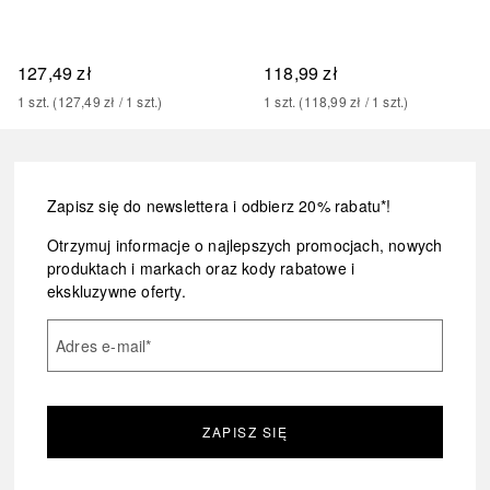
127,49 zł
118,99 zł
1
szt.
 (
127,49 zł
 / 
1
szt.
)
1
szt.
 (
118,99 zł
 / 
1
szt.
)
Zapisz się do newslettera i odbierz 20% rabatu*!
Otrzymuj informacje o najlepszych promocjach, nowych
produktach i markach oraz kody rabatowe i
ekskluzywne oferty.
Adres e-mail
*
ZAPISZ SIĘ