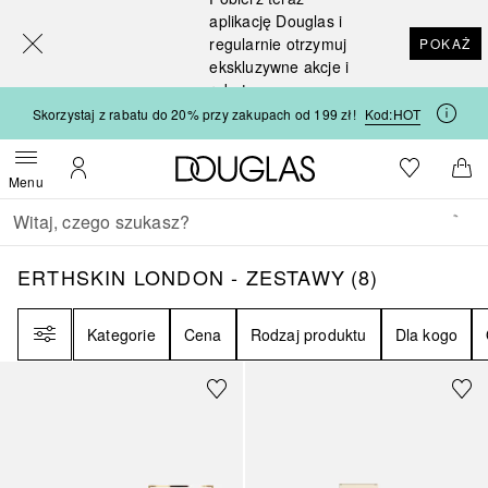
[navigation.slideout.screenreader]
aplikację Douglas i
regularnie otrzymuj
POKAŻ
ekskluzywne akcje i
rabaty
Skorzystaj z rabatu do 20% przy zakupach od 199 zł!
Kod:
HOT
Strona główna Douglas
Do listy ży
Otwórz menu
Moje konto
Do 
Menu
Wracać
Wykonaj wyszukiwanie
ERTHSKIN LONDON - ZESTAWY
8
WYNIKI
ERTHSKIN LONDON - ZESTAWY
(
8
)
Filtr
Kategorie
Cena
Rodzaj produktu
Dla kogo