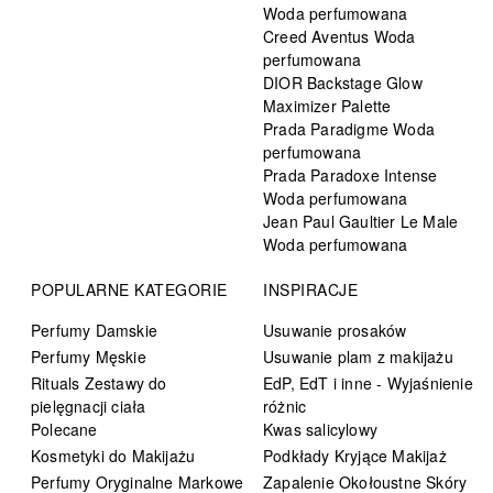
Woda perfumowana
Creed Aventus Woda
perfumowana
DIOR Backstage Glow
Maximizer Palette
Prada Paradigme Woda
perfumowana
Prada Paradoxe Intense
Woda perfumowana
Jean Paul Gaultier Le Male
Woda perfumowana
POPULARNE KATEGORIE
INSPIRACJE
Perfumy Damskie
Usuwanie prosaków
Perfumy Męskie
Usuwanie plam z makijażu
Rituals Zestawy do
EdP, EdT i inne - Wyjaśnienie
pielęgnacji ciała
różnic
Polecane
Kwas salicylowy
Kosmetyki do Makijażu
Podkłady Kryjące Makijaż
Perfumy Oryginalne Markowe
Zapalenie Okołoustne Skóry