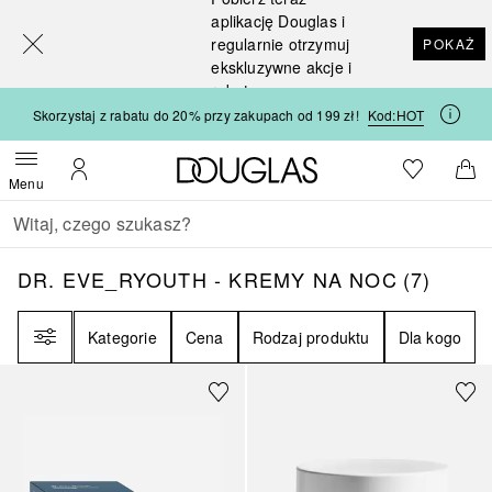
[navigation.slideout.screenreader]
aplikację Douglas i
regularnie otrzymuj
POKAŻ
ekskluzywne akcje i
rabaty
Skorzystaj z rabatu do 20% przy zakupach od 199 zł!
Kod:
HOT
Strona główna Douglas
Do listy ży
Otwórz menu
Moje konto
Do 
Menu
Wracać
Wykonaj wyszukiwanie
DR. EVE_RYOUTH - KREMY NA NOC
7
WYNI
DR. EVE_RYOUTH - KREMY NA NOC
(
7
)
Filtr
Kategorie
Cena
Rodzaj produktu
Dla kogo