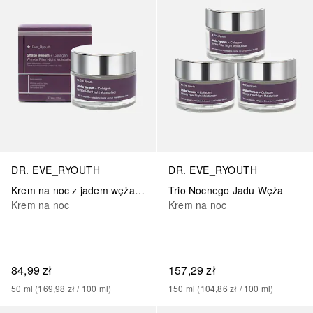
DR. EVE_RYOUTH
DR. EVE_RYOUTH
Krem na noc z jadem węża i kolagenem wypełniającym zmarszczki
Trio Nocnego Jadu Węża
Krem na noc
Krem na noc
84,99 zł
157,29 zł
50
ml
 (
169,98 zł
 / 
100
ml
)
150
ml
 (
104,86 zł
 / 
100
ml
)