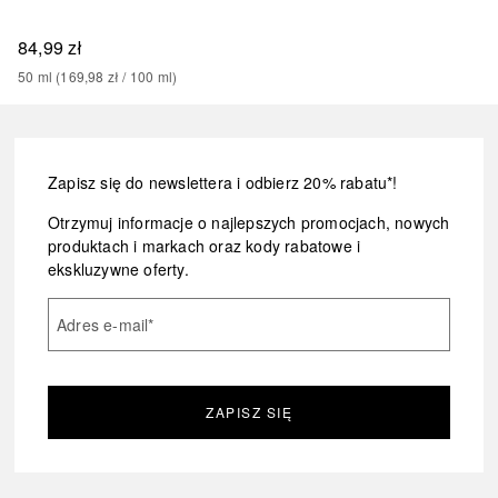
84,99 zł
50
ml
 (
169,98 zł
 / 
100
ml
)
Zapisz się do newslettera i odbierz 20% rabatu*!
Otrzymuj informacje o najlepszych promocjach, nowych
produktach i markach oraz kody rabatowe i
ekskluzywne oferty.
Adres e-mail
*
ZAPISZ SIĘ