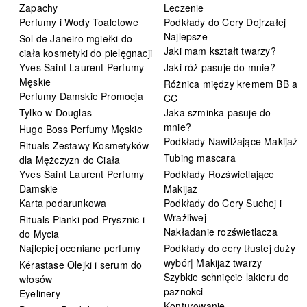
Zapachy
Leczenie
Perfumy i Wody Toaletowe
Podkłady do Cery Dojrzałej
Najlepsze
Sol de Janeiro mgiełki do
Jaki mam kształt twarzy?
ciała kosmetyki do pielęgnacji
Yves Saint Laurent Perfumy
Jaki róż pasuje do mnie?
Męskie
Różnica między kremem BB a
Perfumy Damskie Promocja
CC
Tylko w Douglas
Jaka szminka pasuje do
mnie?
Hugo Boss Perfumy Męskie
Podkłady Nawilżające Makijaż
Rituals Zestawy Kosmetyków
Tubing mascara
dla Mężczyzn do Ciała
Yves Saint Laurent Perfumy
Podkłady Rozświetlające
Damskie
Makijaż
Karta podarunkowa
Podkłady do Cery Suchej i
Wrażliwej
Rituals Pianki pod Prysznic i
Nakładanie rozświetlacza
do Mycia
Najlepiej oceniane perfumy
Podkłady do cery tłustej duży
wybór| Makijaż twarzy
Kérastase Olejki i serum do
Szybkie schnięcie lakieru do
włosów
paznokci
Eyelinery
Konturowanie