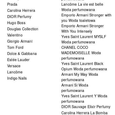
Prada
Lancôme La vie est belle
Woda perfumowana
Carolina Herrera
Emporio Armani Stronger with
DIOR Perfumy
you Woda toaletowa
Hugo Boss
Emporio Armani Stronger
Douglas Collection
With You Intensely
Valentino
Yves Saint Laurent MYSLF
Giorgio Armani
Woda perfumowana
Tom Ford
CHANEL COCO
MADEMOISELLE Woda
Dolce & Gabbana
perfumowana
Estée Lauder
Yves Saint Laurent Black
Versace
Opium Woda perfumowana
Lancôme
Armani My Way Woda
Indigo Nails
perfumowana
Armani Si Woda
perfumowana
Yves Saint Laurent Y Woda
perfumowana
DIOR Sauvage Elixir Perfumy
Carolina Herrera La Bomba