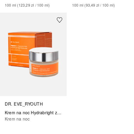
100
ml
 (
123,29 zł
 / 
100
ml
)
100
ml
 (
93,49 zł
 / 
100
ml
)
DR. EVE_RYOUTH
Krem na noc Hydrabright z witaminą C i kwasem hialuronowym
Krem na noc