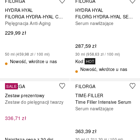
FILORGA
FILORGA
HYDRA HYAL
HYDRA HYAL
FILORGA HYDRA-HYAL CREAM
FILORG HYDRA-HYAL SERUM
Pięlęgnacja Anti-Aging
Serum nawilżające
229,99 zł
287,59 zł
50
ml
 (
459,98 zł
 / 
100
ml
)
30
ml
 (
958,63 zł
 / 
100
ml
)
Nowość, wkrótce u nas
Kod
:
HOT
Nowość, wkrótce u nas
FILORGA
FILORGA
SALE
Zestaw prezentowy
TIME-FILLER
Zestaw do pielęgnacji twarzy
Time Filler Intensive Serum
Serum nawilżające
336,71 zł
363,39 zł
Najniższa cena z 30 dni
30
ml
 (
1 211,30 zł
 / 
100
ml
)