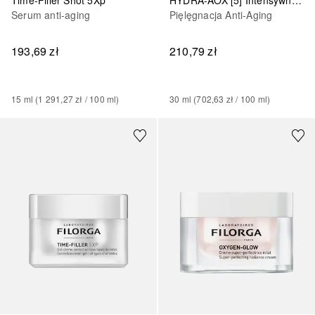
Time-Filler Shot 5Xp
Pięlęgnacja Anti-Aging
Serum anti-aging
210,79 zł
193,69 zł
30
ml
 (
702,63 zł
 / 
100
ml
)
15
ml
 (
1 291,27 zł
 / 
100
ml
)