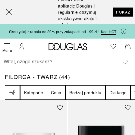
[navigation.slideout.screenreader]
aplikację Douglas i
regularnie otrzymuj
POKAŻ
ekskluzywne akcje i
rabaty
Skorzystaj z rabatu do 20% przy zakupach od 199 zł!
Kod:
HOT
Strona główna Douglas
Do listy ży
Otwórz menu
Moje konto
Do 
Menu
Wracać
Wykonaj wyszukiwanie
FILORGA - TWARZ
44
WYNIKI
FILORGA - TWARZ
(
44
)
Filtr
Kategorie
Cena
Rodzaj produktu
Dla kogo