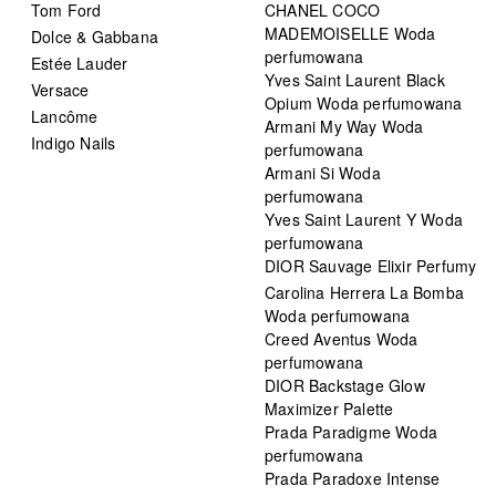
Tom Ford
CHANEL COCO
MADEMOISELLE Woda
Dolce & Gabbana
perfumowana
Estée Lauder
Yves Saint Laurent Black
Versace
Opium Woda perfumowana
Lancôme
Armani My Way Woda
Indigo Nails
perfumowana
Armani Si Woda
perfumowana
Yves Saint Laurent Y Woda
perfumowana
DIOR Sauvage Elixir Perfumy
Carolina Herrera La Bomba
Woda perfumowana
Creed Aventus Woda
perfumowana
DIOR Backstage Glow
Maximizer Palette
Prada Paradigme Woda
perfumowana
Prada Paradoxe Intense