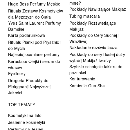
mnie?
Hugo Boss Perfumy Męskie
Podkłady Nawilżające Makijaż
Rituals Zestawy Kosmetyków
Tubing mascara
dla Mężczyzn do Ciała
Yves Saint Laurent Perfumy
Podkłady Rozświetlające
Damskie
Makijaż
Karta podarunkowa
Podkłady do Cery Suchej i
Wrażliwej
Rituals Pianki pod Prysznic i
Nakładanie rozświetlacza
do Mycia
Najlepiej oceniane perfumy
Podkłady do cery tłustej duży
wybór| Makijaż twarzy
Kérastase Olejki i serum do
Szybkie schnięcie lakieru do
włosów
paznokci
Eyelinery
Konturowanie
Drogeria Produkty do
Kamienie Gua Sha
Pielęgnacji Najwyższej
Jakości
TOP TEMATY
Kosmetyki na lato
Jesienne kosmetyki
Perfumy na Jesień