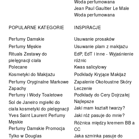
Woda perfumowana
Jean Paul Gaultier Le Male
Woda perfumowana
POPULARNE KATEGORIE
INSPIRACJE
Perfumy Damskie
Usuwanie prosaków
Perfumy Męskie
Usuwanie plam z makijażu
Rituals Zestawy do
EdP, EdT i inne - Wyjaśnienie
pielęgnacji ciała
różnic
Polecane
Kwas salicylowy
Kosmetyki do Makijażu
Podkłady Kryjące Makijaż
Perfumy Oryginalne Markowe
Zapalenie Okołoustne Skóry
Zapachy
Leczenie
Perfumy i Wody Toaletowe
Podkłady do Cery Dojrzałej
Najlepsze
Sol de Janeiro mgiełki do
Jaki mam kształt twarzy?
ciała kosmetyki do pielęgnacji
Yves Saint Laurent Perfumy
Jaki róż pasuje do mnie?
Męskie
Różnica między kremem BB a
Perfumy Damskie Promocja
CC
Tylko w Douglas
Jaka szminka pasuje do