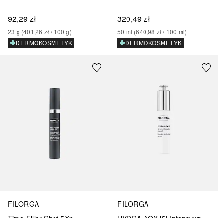
92,29 zł
320,49 zł
23
g
 (
401,26 zł
 / 
100
g
)
50
ml
 (
640,98 zł
 / 
100
ml
)
DERMOKOSMETYK
DERMOKOSMETYK
FILORGA
FILORGA
HYDRA-AOX [5] Intensywne serum antyoksydacyjne