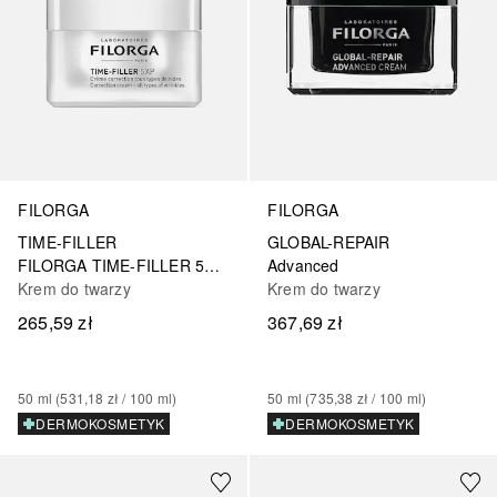
FILORGA
FILORGA
TIME-FILLER
GLOBAL-REPAIR
FILORGA TIME-FILLER 5XP CREME-GEL
Advanced
Krem do twarzy
Krem do twarzy
265,59 zł
367,69 zł
50
ml
 (
531,18 zł
 / 
100
ml
)
50
ml
 (
735,38 zł
 / 
100
ml
)
DERMOKOSMETYK
DERMOKOSMETYK