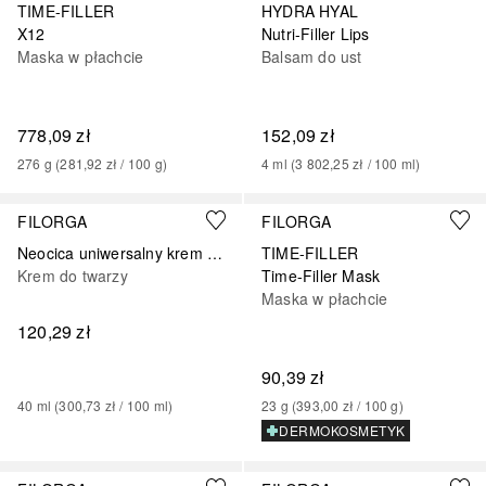
TIME-FILLER
HYDRA HYAL
X12
Nutri-Filler Lips
Maska w płachcie
Balsam do ust
778,09 zł
152,09 zł
276
g
 (
281,92 zł
 / 
100
g
)
4
ml
 (
3 802,25 zł
 / 
100
ml
)
FILORGA
FILORGA
Neocica uniwersalny krem odbudowujący
TIME-FILLER
Krem do twarzy
Time-Filler Mask
Maska w płachcie
120,29 zł
90,39 zł
40
ml
 (
300,73 zł
 / 
100
ml
)
23
g
 (
393,00 zł
 / 
100
g
)
DERMOKOSMETYK