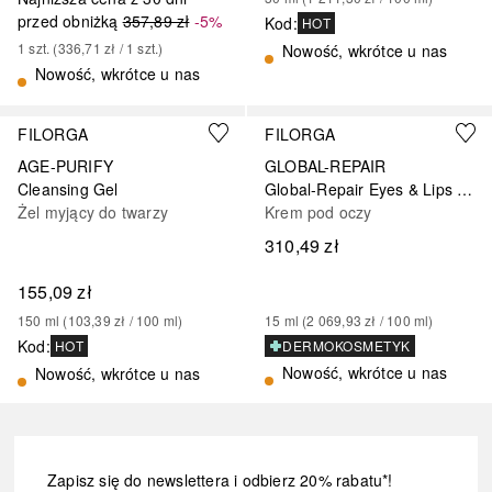
przed obniżką
357,89 zł
-5%
Kod
:
HOT
1
szt.
 (
336,71 zł
 / 
1
szt.
)
Nowość, wkrótce u nas
Nowość, wkrótce u nas
FILORGA
FILORGA
AGE-PURIFY
GLOBAL-REPAIR
Cleansing Gel
Global-Repair Eyes & Lips Multi-Revitalising Eye & Lip Contour Cream
Żel myjący do twarzy
Krem pod oczy
310,49 zł
155,09 zł
150
ml
 (
103,39 zł
 / 
100
ml
)
15
ml
 (
2 069,93 zł
 / 
100
ml
)
Kod
:
DERMOKOSMETYK
HOT
Nowość, wkrótce u nas
Nowość, wkrótce u nas
Zapisz się do newslettera i odbierz 20% rabatu*!