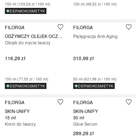
150
ml
 (
103,26 zł
 / 
100
ml
)
150
ml
 (
68,33 zł
 / 
100
ml
)
DERMOKOSMETYK
FILORGA
FILORGA
ODŻYWCZY OLEJEK OCZYSZCZAJĄCY
Pięlęgnacja Anti-Aging
Olejek do mycia twarzy
116,29 zł
310,99 zł
150
ml
 (
77,53 zł
 / 
100
ml
)
50
ml
 (
621,98 zł
 / 
100
ml
)
DERMOKOSMETYK
DERMOKOSMETYK
FILORGA
FILORGA
SKIN-UNIFY
SKIN-UNIFY
15 ml
30 ml
Krem do twarzy
Glow Serum
289,29 zł