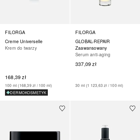
FILORGA
FILORGA
Creme Universelle
GLOBAL-REPAIR
Krem do twarzy
Zaawansowany
Serum anti-aging
337,09 zł
168,39 zł
100
ml
 (
168,39 zł
 / 
100
ml
)
30
ml
 (
1 123,63 zł
 / 
100
ml
)
DERMOKOSMETYK