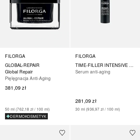
FILORGA
FILORGA
GLOBAL-REPAIR
TIME-FILLER INTENSIVE 5XP correcting serum-all types of wrinkles
Global Repair
Serum anti-aging
Pięlęgnacja Anti-Aging
381,09 zł
281,09 zł
50
ml
 (
762,18 zł
 / 
100
ml
)
30
ml
 (
936,97 zł
 / 
100
ml
)
DERMOKOSMETYK