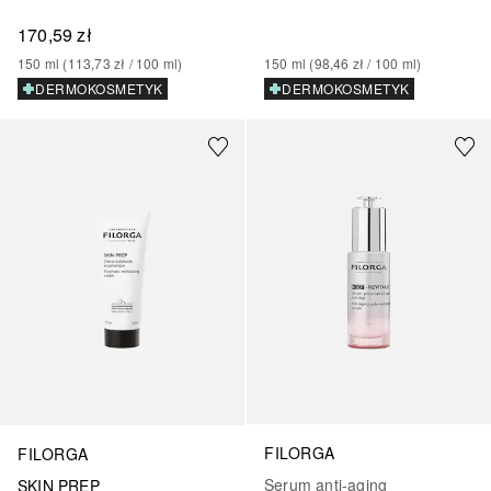
170,59 zł
150
ml
 (
113,73 zł
 / 
100
ml
)
150
ml
 (
98,46 zł
 / 
100
ml
)
DERMOKOSMETYK
DERMOKOSMETYK
FILORGA
FILORGA
Serum anti-aging
SKIN PREP