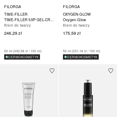
FILORGA
FILORGA
TIME-FILLER
OXYGEN-GLOW
TIME-FILLER 5XP GEL-CREME
Oxygen-Glow
Krem do twarzy
Krem do twarzy
246,29 zł
175,59 zł
50
ml
 (
492,58 zł
 / 
100
ml
)
50
ml
 (
351,18 zł
 / 
100
ml
)
DERMOKOSMETYK
DERMOKOSMETYK