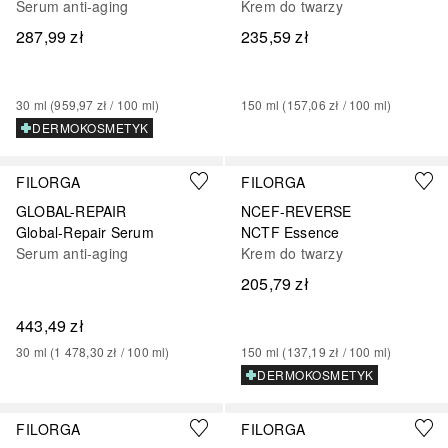
Serum anti-aging
Krem do twarzy
287,99 zł
235,59 zł
30
ml
 (
959,97 zł
 / 
100
ml
)
150
ml
 (
157,06 zł
 / 
100
ml
)
DERMOKOSMETYK
FILORGA
FILORGA
GLOBAL-REPAIR
NCEF-REVERSE
Global-Repair Serum
NCTF Essence
Serum anti-aging
Krem do twarzy
205,79 zł
443,49 zł
30
ml
 (
1 478,30 zł
 / 
100
ml
)
150
ml
 (
137,19 zł
 / 
100
ml
)
DERMOKOSMETYK
FILORGA
FILORGA