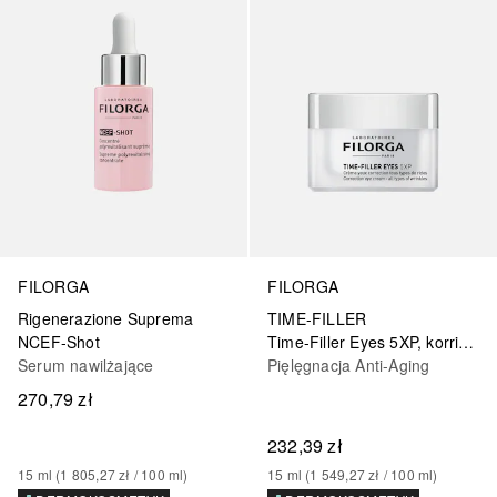
FILORGA
FILORGA
Rigenerazione Suprema
TIME-FILLER
NCEF-Shot
Time-Filler Eyes 5XP, korrigierende Augenpflege
Serum nawilżające
Pięlęgnacja Anti-Aging
270,79 zł
232,39 zł
15
ml
 (
1 805,27 zł
 / 
100
ml
)
15
ml
 (
1 549,27 zł
 / 
100
ml
)