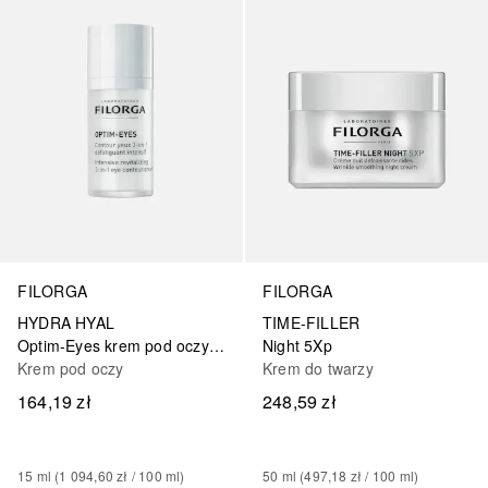
FILORGA
FILORGA
HYDRA HYAL
TIME-FILLER
Optim-Eyes krem pod oczy przeciwko oznakom zmęczenia, cieniom, opuchliznom i zmarszczkom
Night 5Xp
Krem pod oczy
Krem do twarzy
164,19 zł
248,59 zł
15
ml
 (
1 094,60 zł
 / 
100
ml
)
50
ml
 (
497,18 zł
 / 
100
ml
)