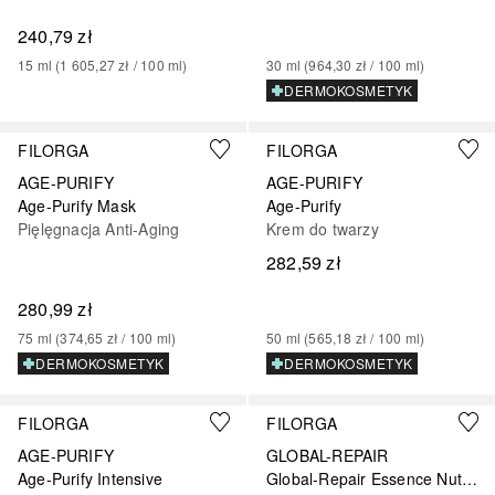
240,79 zł
15
ml
 (
1 605,27 zł
 / 
100
ml
)
30
ml
 (
964,30 zł
 / 
100
ml
)
DERMOKOSMETYK
FILORGA
FILORGA
AGE-PURIFY
AGE-PURIFY
Age-Purify Mask
Age-Purify
Pięlęgnacja Anti-Aging
Krem do twarzy
282,59 zł
280,99 zł
75
ml
 (
374,65 zł
 / 
100
ml
)
50
ml
 (
565,18 zł
 / 
100
ml
)
DERMOKOSMETYK
DERMOKOSMETYK
FILORGA
FILORGA
AGE-PURIFY
GLOBAL-REPAIR
Age-Purify Intensive
Global-Repair Essence Nutri-Restorative Multi-Revitalising Lotion