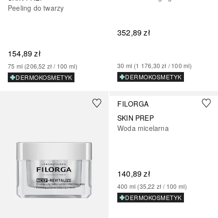
Peeling do twarzy
352,89 zł
154,89 zł
30
ml
 (
1 176,30 zł
 / 
100
ml
)
75
ml
 (
206,52 zł
 / 
100
ml
)
DERMOKOSMETYK
DERMOKOSMETYK
FILORGA
SKIN PREP
Woda micelarna
140,89 zł
400
ml
 (
35,22 zł
 / 
100
ml
)
DERMOKOSMETYK