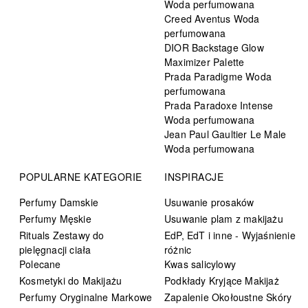
Woda perfumowana
Creed Aventus Woda
perfumowana
DIOR Backstage Glow
Maximizer Palette
Prada Paradigme Woda
perfumowana
Prada Paradoxe Intense
Woda perfumowana
Jean Paul Gaultier Le Male
Woda perfumowana
POPULARNE KATEGORIE
INSPIRACJE
Perfumy Damskie
Usuwanie prosaków
Perfumy Męskie
Usuwanie plam z makijażu
Rituals Zestawy do
EdP, EdT i inne - Wyjaśnienie
pielęgnacji ciała
różnic
Polecane
Kwas salicylowy
Kosmetyki do Makijażu
Podkłady Kryjące Makijaż
Perfumy Oryginalne Markowe
Zapalenie Okołoustne Skóry