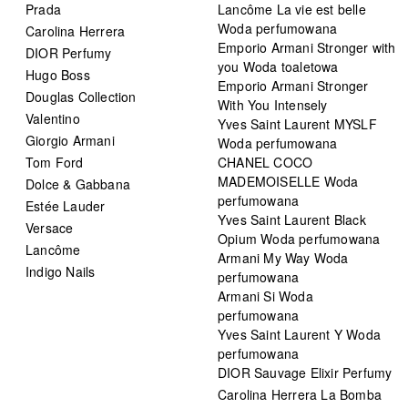
Prada
Lancôme La vie est belle
Woda perfumowana
Carolina Herrera
Emporio Armani Stronger with
DIOR Perfumy
you Woda toaletowa
Hugo Boss
Emporio Armani Stronger
Douglas Collection
With You Intensely
Valentino
Yves Saint Laurent MYSLF
Giorgio Armani
Woda perfumowana
Tom Ford
CHANEL COCO
MADEMOISELLE Woda
Dolce & Gabbana
perfumowana
Estée Lauder
Yves Saint Laurent Black
Versace
Opium Woda perfumowana
Lancôme
Armani My Way Woda
Indigo Nails
perfumowana
Armani Si Woda
perfumowana
Yves Saint Laurent Y Woda
perfumowana
DIOR Sauvage Elixir Perfumy
Carolina Herrera La Bomba