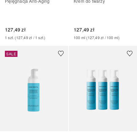
Pięlęgnacja Anti-Aging
Krem do twarzy
127,49 zł
127,49 zł
1
szt.
 (
127,49 zł
 / 
1
szt.
)
100
ml
 (
127,49 zł
 / 
100
ml
)
SALE