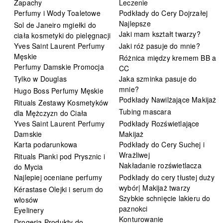
Zapachy
Leczenie
Perfumy i Wody Toaletowe
Podkłady do Cery Dojrzałej
Najlepsze
Sol de Janeiro mgiełki do
Jaki mam kształt twarzy?
ciała kosmetyki do pielęgnacji
Yves Saint Laurent Perfumy
Jaki róż pasuje do mnie?
Męskie
Różnica między kremem BB a
Perfumy Damskie Promocja
CC
Tylko w Douglas
Jaka szminka pasuje do
mnie?
Hugo Boss Perfumy Męskie
Podkłady Nawilżające Makijaż
Rituals Zestawy Kosmetyków
Tubing mascara
dla Mężczyzn do Ciała
Yves Saint Laurent Perfumy
Podkłady Rozświetlające
Damskie
Makijaż
Karta podarunkowa
Podkłady do Cery Suchej i
Wrażliwej
Rituals Pianki pod Prysznic i
Nakładanie rozświetlacza
do Mycia
Najlepiej oceniane perfumy
Podkłady do cery tłustej duży
wybór| Makijaż twarzy
Kérastase Olejki i serum do
Szybkie schnięcie lakieru do
włosów
paznokci
Eyelinery
Konturowanie
Drogeria Produkty do