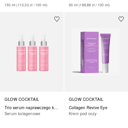
150
ml
 (
113,33 zł
 / 
100
ml
)
90
ml
 (
188,88 zł
 / 
100
ml
)
GLOW COCKTAIL
GLOW COCKTAIL
Trio serum naprawczego kolagenu
Collagen Revive Eye
Serum kolagenowe
Krem pod oczy