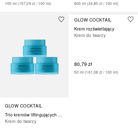
100
ml
 (
157,29 zł
 / 
100
ml
)
600
ml
 (
24,80 zł
 / 
100
ml
)
GLOW COCKTAIL
Krem rozświetlający
Krem do twarzy
80,79 zł
50
ml
 (
161,58 zł
 / 
100
ml
)
GLOW COCKTAIL
Trio kremów liftingujących z kwasem hialuronowym
Krem do twarzy