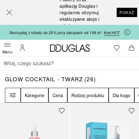
[navigation.slideout.screenreader]
aplikację Douglas i
regularnie otrzymuj
POKAŻ
ekskluzywne akcje i
rabaty
Skorzystaj z rabatu do 20% przy zakupach od 199 zł!
Kod:
HOT
Strona główna Douglas
Do listy ży
Otwórz menu
Moje konto
Do 
Menu
Wracać
Wykonaj wyszukiwanie
GLOW COCKTAIL - TWARZ
26
WYNIKI
GLOW COCKTAIL - TWARZ
(
26
)
Filtr
Kategorie
Cena
Rodzaj produktu
Dla kogo