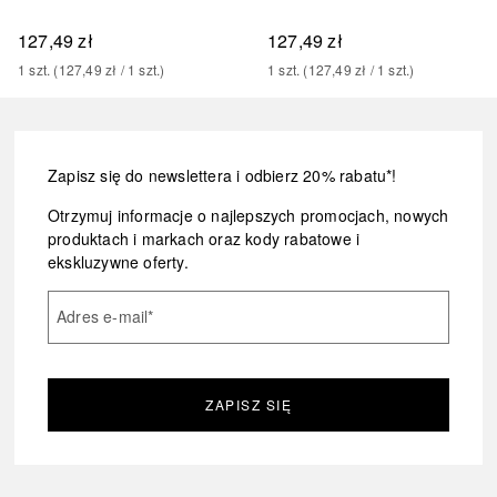
127,49 zł
127,49 zł
1
szt.
 (
127,49 zł
 / 
1
szt.
)
1
szt.
 (
127,49 zł
 / 
1
szt.
)
Zapisz się do newslettera i odbierz 20% rabatu*!
Otrzymuj informacje o najlepszych promocjach, nowych
produktach i markach oraz kody rabatowe i
ekskluzywne oferty.
Adres e-mail
*
ZAPISZ SIĘ