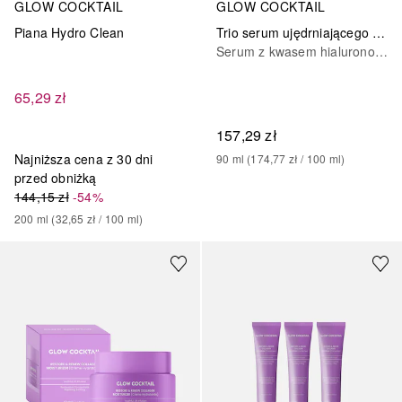
GLOW COCKTAIL
GLOW COCKTAIL
Piana Hydro Clean
Trio serum ujędrniającego Hyaluron
Serum z kwasem hialuronowym
65,29 zł
157,29 zł
Najniższa cena z 30 dni
90
ml
 (
174,77 zł
 / 
100
ml
)
przed obniżką
144,15 zł
-54%
200
ml
 (
32,65 zł
 / 
100
ml
)