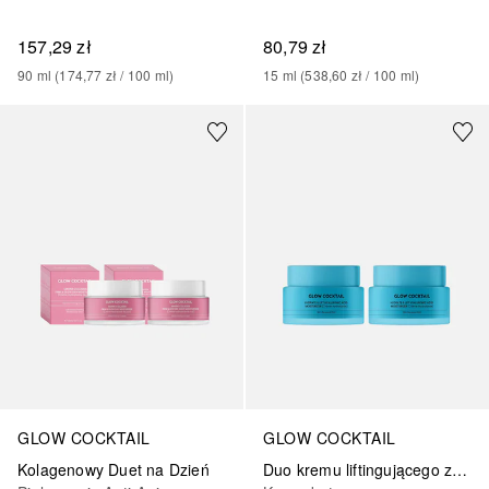
157,29 zł
80,79 zł
90
ml
 (
174,77 zł
 / 
100
ml
)
15
ml
 (
538,60 zł
 / 
100
ml
)
GLOW COCKTAIL
GLOW COCKTAIL
Kolagenowy Duet na Dzień
Duo kremu liftingującego z kwasem hialuronowym