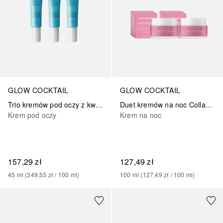
GLOW COCKTAIL
GLOW COCKTAIL
Trio kremów pod oczy z kwasem hialuronowym
Duet kremów na noc Collagen Restore
Krem pod oczy
Krem na noc
157,29 zł
127,49 zł
45
ml
 (
349,53 zł
 / 
100
ml
)
100
ml
 (
127,49 zł
 / 
100
ml
)