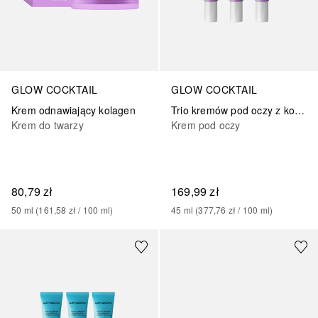
GLOW COCKTAIL
GLOW COCKTAIL
Krem odnawiający kolagen
Trio kremów pod oczy z kolagenem
Krem do twarzy
Krem pod oczy
80,79 zł
169,99 zł
50
ml
 (
161,58 zł
 / 
100
ml
)
45
ml
 (
377,76 zł
 / 
100
ml
)