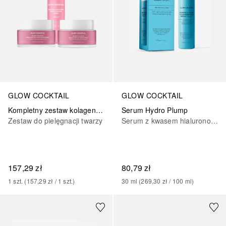
GLOW COCKTAIL
GLOW COCKTAIL
Kompletny zestaw kolagenowy
Serum Hydro Plump
Zestaw do pielęgnacji twarzy
Serum z kwasem hialuronowym
157,29 zł
80,79 zł
1
szt.
 (
157,29 zł
 / 
1
szt.
)
30
ml
 (
269,30 zł
 / 
100
ml
)