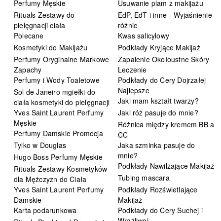
Perfumy Męskie
Usuwanie plam z makijażu
Rituals Zestawy do
EdP, EdT i inne - Wyjaśnienie
pielęgnacji ciała
różnic
Polecane
Kwas salicylowy
Kosmetyki do Makijażu
Podkłady Kryjące Makijaż
Perfumy Oryginalne Markowe
Zapalenie Okołoustne Skóry
Zapachy
Leczenie
Perfumy i Wody Toaletowe
Podkłady do Cery Dojrzałej
Najlepsze
Sol de Janeiro mgiełki do
Jaki mam kształt twarzy?
ciała kosmetyki do pielęgnacji
Yves Saint Laurent Perfumy
Jaki róż pasuje do mnie?
Męskie
Różnica między kremem BB a
Perfumy Damskie Promocja
CC
Tylko w Douglas
Jaka szminka pasuje do
mnie?
Hugo Boss Perfumy Męskie
Podkłady Nawilżające Makijaż
Rituals Zestawy Kosmetyków
Tubing mascara
dla Mężczyzn do Ciała
Yves Saint Laurent Perfumy
Podkłady Rozświetlające
Damskie
Makijaż
Karta podarunkowa
Podkłady do Cery Suchej i
Wrażliwej