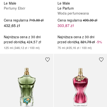
Le Male
Le Male
Perfumy Elixir
Le Parfum
Woda perfumowana
Cena regularna
719,00 zł
Cena regularna
499,00 zł
432,65 zł
303,87 zł
Najniższa cena z 30 dni
Najniższa cena z 30 dni
przed obniżką
424,57 zł
przed obniżką
321,75 zł
-5%
125
ml
 (
346,12 zł
 / 
100
ml
)
75
ml
 (
405,16 zł
 / 
100
ml
)