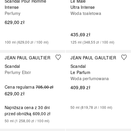
Scandal Pour Homme
Le Male
Intense
Ultra Intense
Perfumy
Woda toaletowa
629,00 zł
435,69 zł
100
ml
 (
629,00 zł
 / 
100
ml
)
125
ml
 (
348,55 zł
 / 
100
ml
)
JEAN PAUL GAULTIER
JEAN PAUL GAULTIER
Scandal
Scandal
Perfumy Elixir
Le Parfum
Woda perfumowana
Cena regularna
705,00 zł
409,89 zł
629,00 zł
Najniższa cena z 30 dni
50
ml
 (
819,78 zł
 / 
100
ml
)
przed obniżką
609,00 zł
50
ml
 (
1 258,00 zł
 / 
100
ml
)