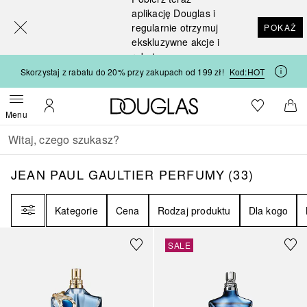
[navigation.slideout.screenreader]
aplikację Douglas i
regularnie otrzymuj
POKAŻ
ekskluzywne akcje i
rabaty
Skorzystaj z rabatu do 20% przy zakupach od 199 zł!
Kod:
HOT
Strona główna Douglas
Do listy ży
Otwórz menu
Moje konto
Do 
Menu
Wracać
Wykonaj wyszukiwanie
JEAN PAUL GAULTIER PERFUMY
33
WYNIKI
JEAN PAUL GAULTIER PERFUMY
(
33
)
Filtr
Kategorie
Cena
Rodzaj produktu
Dla kogo
SALE