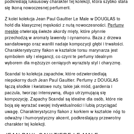
podkreślają luksusowy charakter tej kolekcji, która szybko stała
się ikoną nowoczesnej perfumerii.
Z kolei kolekcja
Jean Paul Gaultier Le Male
w DOUGLAS to
hołd dla klasycznej męskości z nutą nowoczesności.
Perfumy
męskie
otwierają świeże akordy mięty, które płynnie
przechodzą w aromaty lawendy i cynamonu. Baza z drzewa
sandałowego oraz wanilii nadaje kompozycji głębi i trwałości.
Charakterystyczny flakon w kształcie torsu marynarza
jest
symbolem siły i elegancji, co czyni te perfumy idealnym
wyborem dla mężczyzn ceniących wyrazisty styl i charyzmę.
Scandal
to kolekcja zapachów, które odzwierciedlają
niepokorny duch Jean Paul Gaultier. Perfumy z DOUGLAS
łączą słodkie i kwiatowe nuty, takie jak miód, gardenia i
paczula, tworząc intensywną, długo utrzymującą się
kompozycję. Zapachy Scandal są idealne dla osób, które nie
boją się wyrażać swojej indywidualności i lubią przyciągać
uwagę.
Charakterystyczny flakon z korkiem w kształcie nóg
to
odważny i humorystyczny akcent, podkreślający przewrotny
charakter tej kolekcji.