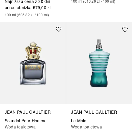
Najniższa cena z 30 dni
100
ml
 (
610,29 zł
 / 
100
ml
)
przed obniżką
579,00 zł
100
ml
 (
625,32 zł
 / 
100
ml
)
JEAN PAUL GAULTIER
JEAN PAUL GAULTIER
Scandal Pour Homme
Le Male
Woda toaletowa
Woda toaletowa