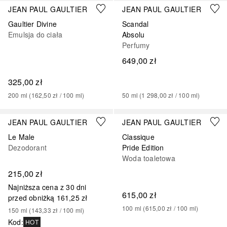
JEAN PAUL GAULTIER
JEAN PAUL GAULTIER
Gaultier Divine
Scandal
Emulsja do ciała
Absolu
Perfumy
649,00 zł
325,00 zł
200
ml
 (
162,50 zł
 / 
100
ml
)
50
ml
 (
1 298,00 zł
 / 
100
ml
)
JEAN PAUL GAULTIER
JEAN PAUL GAULTIER
Le Male
Classique
Dezodorant
Pride Edition
Woda toaletowa
215,00 zł
Najniższa cena z 30 dni
615,00 zł
przed obniżką
161,25 zł
100
ml
 (
615,00 zł
 / 
100
ml
)
150
ml
 (
143,33 zł
 / 
100
ml
)
Kod
:
HOT