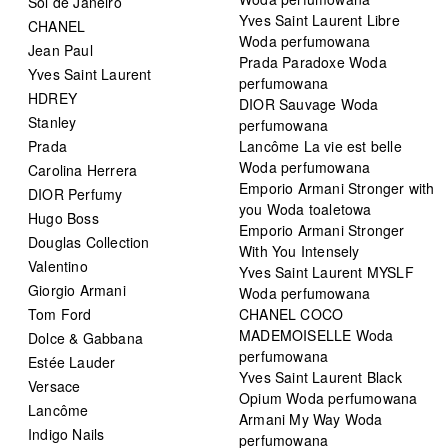
Sol de Janeiro
Yves Saint Laurent Libre
CHANEL
Woda perfumowana
Jean Paul
Prada Paradoxe Woda
Yves Saint Laurent
perfumowana
HDREY
DIOR Sauvage Woda
Stanley
perfumowana
Prada
Lancôme La vie est belle
Woda perfumowana
Carolina Herrera
Emporio Armani Stronger with
DIOR Perfumy
you Woda toaletowa
Hugo Boss
Emporio Armani Stronger
Douglas Collection
With You Intensely
Valentino
Yves Saint Laurent MYSLF
Giorgio Armani
Woda perfumowana
Tom Ford
CHANEL COCO
MADEMOISELLE Woda
Dolce & Gabbana
perfumowana
Estée Lauder
Yves Saint Laurent Black
Versace
Opium Woda perfumowana
Lancôme
Armani My Way Woda
Indigo Nails
perfumowana