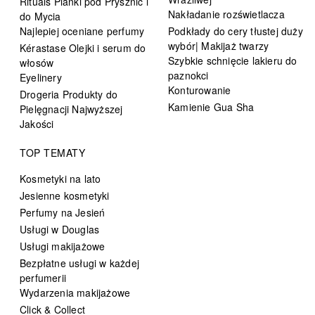
Rituals Pianki pod Prysznic i
Nakładanie rozświetlacza
do Mycia
Najlepiej oceniane perfumy
Podkłady do cery tłustej duży
wybór| Makijaż twarzy
Kérastase Olejki i serum do
Szybkie schnięcie lakieru do
włosów
paznokci
Eyelinery
Konturowanie
Drogeria Produkty do
Kamienie Gua Sha
Pielęgnacji Najwyższej
Jakości
TOP TEMATY
Kosmetyki na lato
Jesienne kosmetyki
Perfumy na Jesień
Usługi w Douglas
Usługi makijażowe
Bezpłatne usługi w każdej
perfumerii
Wydarzenia makijażowe
Click & Collect