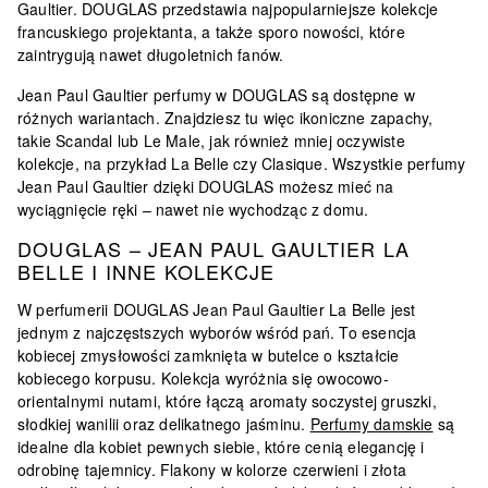
Gaultier. DOUGLAS przedstawia najpopularniejsze kolekcje
francuskiego projektanta, a także sporo nowości, które
zaintrygują nawet długoletnich fanów.
Jean Paul Gaultier perfumy w DOUGLAS są dostępne w
różnych wariantach. Znajdziesz tu więc
ikoniczne zapachy,
takie Scandal lub Le Male
, jak również mniej oczywiste
kolekcje, na przykład La Belle czy Clasique. Wszystkie perfumy
Jean Paul Gaultier dzięki DOUGLAS możesz mieć na
wyciągnięcie ręki – nawet nie wychodząc z domu.
DOUGLAS – JEAN PAUL GAULTIER LA
BELLE I INNE KOLEKCJE
W perfumerii DOUGLAS
Jean Paul Gaultier La Belle
jest
jednym z najczęstszych wyborów wśród pań. To esencja
kobiecej zmysłowości zamknięta w
butelce o kształcie
kobiecego korpusu
. Kolekcja wyróżnia się owocowo-
orientalnymi nutami, które łączą aromaty soczystej gruszki,
słodkiej wanilii oraz delikatnego jaśminu.
Perfumy damskie
są
idealne dla kobiet pewnych siebie, które cenią elegancję i
odrobinę tajemnicy. Flakony w kolorze czerwieni i złota