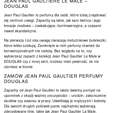
JEAN PAUL GAULTIERE LE MALE –
DOUGLAS
Jean Paul Gaultier to perfumy dla osób, które lubią znajdować
się centrum uwagi. Zapachy są takie, jak sam twórca i jego
kreacje modowe –
zaskakujące, kontrowersyjne
, a czasami
nawet skandaliczne.
Na pierwszy rzut oka uwagę zwracają nietuzinkowe buteleczki,
które lekko szokują. Zamknięte w nich perfumy również do
konwencjonalnych nie należą. Bez względu na to, czy
wybierzesz zapach z kolekcji Jean Paul Gaultier Le Male w
DOUGLAS czy z innej serii, możesz mieć pewność, że nie
utoniesz w tłumie.
ZAMÓW JEAN PAUL GAULTIER PERFUMY
DOUGLAS
Zapachy od Jean Paul Gaultier to także świetny pomysł na
upominek z okazji ważnej uroczystości – urodzin, zakończenie
studiów czy awansu w pracy. Uwielbiają je mężczyźni i kobiety.
Dla swoich drugich połówek panie najchętniej wybierają
zdecydowane linie, takie jak Jean Paul Gaultier La Male.