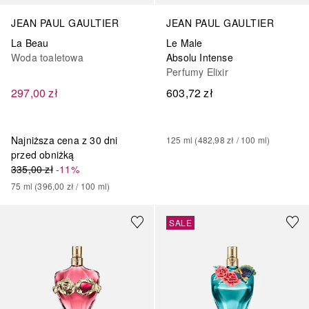
JEAN PAUL GAULTIER
JEAN PAUL GAULTIER
La Beau
Le Male
Woda toaletowa
Absolu Intense
Perfumy Elixir
297,00 zł
603,72 zł
Najniższa cena z 30 dni
125
ml
 (
482,98 zł
 / 
100
ml
)
przed obniżką
335,00 zł
-11%
75
ml
 (
396,00 zł
 / 
100
ml
)
SALE