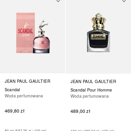
JEAN PAUL GAULTIER
JEAN PAUL GAULTIER
Scandal
Scandal Pour Homme
Woda perfumowana
Woda perfumowana
469,80 zł
489,00 zł
80
ml
 (
587,25 zł
 / 
100
ml
)
100
ml
 (
489,00 zł
 / 
100
ml
)