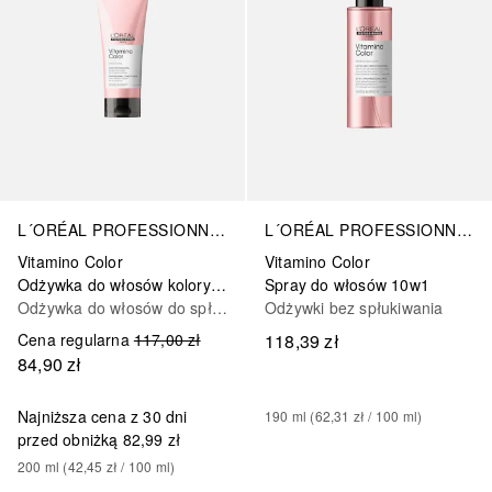
L´ORÉAL PROFESSIONNEL PARIS
L´ORÉAL PROFESSIONNEL PARIS
Vitamino Color
Vitamino Color
Odżywka do włosów koloryzowanych
Spray do włosów 10w1
Odżywka do włosów do spłukiwania
Odżywki bez spłukiwania
Cena regularna
117,00 zł
118,39 zł
84,90 zł
Najniższa cena z 30 dni
190
ml
 (
62,31 zł
 / 
100
ml
)
przed obniżką
82,99 zł
200
ml
 (
42,45 zł
 / 
100
ml
)