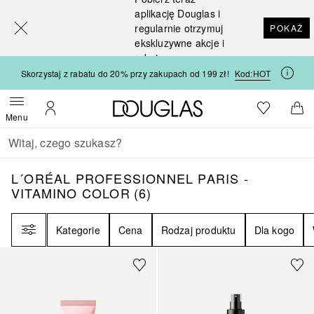
[navigation.slideout.screenreader]
aplikację Douglas i
regularnie otrzymuj
POKAŻ
ekskluzywne akcje i
rabaty
Skorzystaj z rabatu do 20% przy zakupach od 199 zł!
Kod:
HOT
Strona główna Douglas
Do listy ży
Otwórz menu
Moje konto
Do 
Menu
Wracać
Wykonaj wyszukiwanie
L´ORÉAL PROFESSIONNEL PARIS - VITAM
L´ORÉAL PROFESSIONNEL PARIS -
VITAMINO COLOR
(
6
)
Filtr
Kategorie
Cena
Rodzaj produktu
Dla kogo