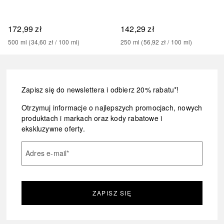
172,99 zł
142,29 zł
500
ml
 (
34,60 zł
 / 
100
ml
)
250
ml
 (
56,92 zł
 / 
100
ml
)
Zapisz się do newslettera i odbierz 20% rabatu*!
Otrzymuj informacje o najlepszych promocjach, nowych
produktach i markach oraz kody rabatowe i
ekskluzywne oferty.
Adres e-mail
*
ZAPISZ SIĘ