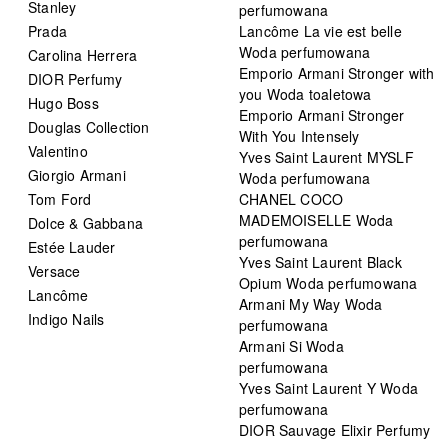
Stanley
perfumowana
Prada
Lancôme La vie est belle
Woda perfumowana
Carolina Herrera
Emporio Armani Stronger with
DIOR Perfumy
you Woda toaletowa
Hugo Boss
Emporio Armani Stronger
Douglas Collection
With You Intensely
Valentino
Yves Saint Laurent MYSLF
Giorgio Armani
Woda perfumowana
Tom Ford
CHANEL COCO
MADEMOISELLE Woda
Dolce & Gabbana
perfumowana
Estée Lauder
Yves Saint Laurent Black
Versace
Opium Woda perfumowana
Lancôme
Armani My Way Woda
Indigo Nails
perfumowana
Armani Si Woda
perfumowana
Yves Saint Laurent Y Woda
perfumowana
DIOR Sauvage Elixir Perfumy