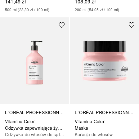
141,49 zł
108,09 zł
500
ml
 (
28,30 zł
 / 
100
ml
)
200
ml
 (
54,05 zł
 / 
100
ml
)
L´ORÉAL PROFESSIONNEL PARIS
L´ORÉAL PROFESSIONNEL PARIS
Vitamino Color
Vitamino Color
Odżywka zapewniająca żywe kolory
Maska
Odżywka do włosów do spłukiwania
Kuracja do włosów