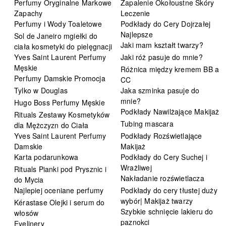
Perfumy Oryginalne Markowe
Zapalenie Okołoustne Skóry
Zapachy
Leczenie
Perfumy i Wody Toaletowe
Podkłady do Cery Dojrzałej
Najlepsze
Sol de Janeiro mgiełki do
Jaki mam kształt twarzy?
ciała kosmetyki do pielęgnacji
Yves Saint Laurent Perfumy
Jaki róż pasuje do mnie?
Męskie
Różnica między kremem BB a
Perfumy Damskie Promocja
CC
Tylko w Douglas
Jaka szminka pasuje do
mnie?
Hugo Boss Perfumy Męskie
Podkłady Nawilżające Makijaż
Rituals Zestawy Kosmetyków
Tubing mascara
dla Mężczyzn do Ciała
Yves Saint Laurent Perfumy
Podkłady Rozświetlające
Damskie
Makijaż
Karta podarunkowa
Podkłady do Cery Suchej i
Wrażliwej
Rituals Pianki pod Prysznic i
Nakładanie rozświetlacza
do Mycia
Najlepiej oceniane perfumy
Podkłady do cery tłustej duży
wybór| Makijaż twarzy
Kérastase Olejki i serum do
Szybkie schnięcie lakieru do
włosów
paznokci
Eyelinery