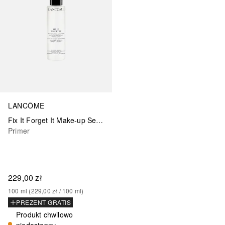
LANCÔME
Fix It Forget It Make-up Setting Mist
Primer
229,00 zł
100
ml
 (
229,00 zł
 / 
100
ml
)
PREZENT GRATIS
Produkt chwilowo