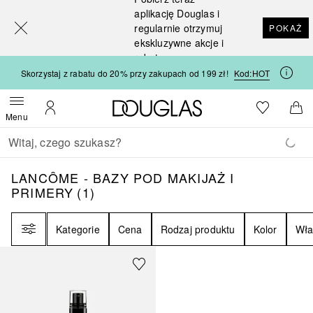
[navigation.slideout.screenreader]
aplikację Douglas i
regularnie otrzymuj
POKAŻ
ekskluzywne akcje i
rabaty
Skorzystaj z rabatu do 20% przy zakupach od 199 zł!
Kod:
HOT
Strona główna Douglas
Do listy ży
Otwórz menu
Moje konto
Do 
Menu
Wracać
Wykonaj wyszukiwanie
LANCÔME - BAZY POD MAKIJAŻ I PRIMER
LANCÔME - BAZY POD MAKIJAŻ I
PRIMERY
(
1
)
Filtr
Kategorie
Cena
Rodzaj produktu
Kolor
Wła