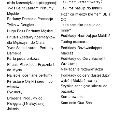
Jaki mam kształt twarzy?
ciała kosmetyki do pielęgnacji
Yves Saint Laurent Perfumy
Jaki róż pasuje do mnie?
Męskie
Różnica między kremem BB a
Perfumy Damskie Promocja
CC
Tylko w Douglas
Jaka szminka pasuje do
mnie?
Hugo Boss Perfumy Męskie
Podkłady Nawilżające Makijaż
Rituals Zestawy Kosmetyków
Tubing mascara
dla Mężczyzn do Ciała
Yves Saint Laurent Perfumy
Podkłady Rozświetlające
Damskie
Makijaż
Karta podarunkowa
Podkłady do Cery Suchej i
Wrażliwej
Rituals Pianki pod Prysznic i
Nakładanie rozświetlacza
do Mycia
Najlepiej oceniane perfumy
Podkłady do cery tłustej duży
wybór| Makijaż twarzy
Kérastase Olejki i serum do
Szybkie schnięcie lakieru do
włosów
paznokci
Eyelinery
Konturowanie
Drogeria Produkty do
Kamienie Gua Sha
Pielęgnacji Najwyższej
Jakości