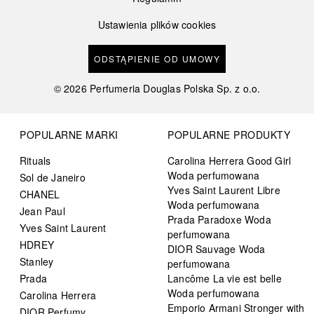
Ustawienia plików cookies
ODSTĄPIENIE OD UMOWY
©
2026
Perfumeria Douglas Polska Sp. z o.o.
POPULARNE MARKI
POPULARNE PRODUKTY
Rituals
Carolina Herrera Good Girl
Woda perfumowana
Sol de Janeiro
Yves Saint Laurent Libre
CHANEL
Woda perfumowana
Jean Paul
Prada Paradoxe Woda
Yves Saint Laurent
perfumowana
HDREY
DIOR Sauvage Woda
Stanley
perfumowana
Prada
Lancôme La vie est belle
Woda perfumowana
Carolina Herrera
Emporio Armani Stronger with
DIOR Perfumy