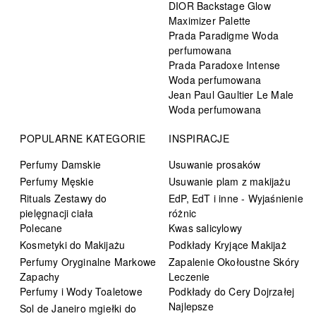
DIOR Backstage Glow
Maximizer Palette
Prada Paradigme Woda
perfumowana
Prada Paradoxe Intense
Woda perfumowana
Jean Paul Gaultier Le Male
Woda perfumowana
POPULARNE KATEGORIE
INSPIRACJE
Perfumy Damskie
Usuwanie prosaków
Perfumy Męskie
Usuwanie plam z makijażu
Rituals Zestawy do
EdP, EdT i inne - Wyjaśnienie
pielęgnacji ciała
różnic
Polecane
Kwas salicylowy
Kosmetyki do Makijażu
Podkłady Kryjące Makijaż
Perfumy Oryginalne Markowe
Zapalenie Okołoustne Skóry
Zapachy
Leczenie
Perfumy i Wody Toaletowe
Podkłady do Cery Dojrzałej
Najlepsze
Sol de Janeiro mgiełki do