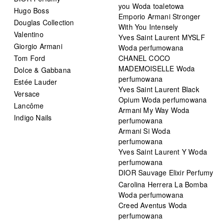
you Woda toaletowa
Hugo Boss
Emporio Armani Stronger
Douglas Collection
With You Intensely
Valentino
Yves Saint Laurent MYSLF
Giorgio Armani
Woda perfumowana
Tom Ford
CHANEL COCO
MADEMOISELLE Woda
Dolce & Gabbana
perfumowana
Estée Lauder
Yves Saint Laurent Black
Versace
Opium Woda perfumowana
Lancôme
Armani My Way Woda
Indigo Nails
perfumowana
Armani Si Woda
perfumowana
Yves Saint Laurent Y Woda
perfumowana
DIOR Sauvage Elixir Perfumy
Carolina Herrera La Bomba
Woda perfumowana
Creed Aventus Woda
perfumowana