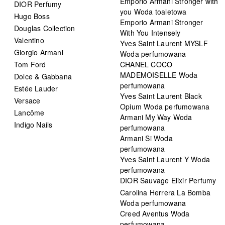
Emporio Armani Stronger with
DIOR Perfumy
you Woda toaletowa
Hugo Boss
Emporio Armani Stronger
Douglas Collection
With You Intensely
Valentino
Yves Saint Laurent MYSLF
Giorgio Armani
Woda perfumowana
Tom Ford
CHANEL COCO
MADEMOISELLE Woda
Dolce & Gabbana
perfumowana
Estée Lauder
Yves Saint Laurent Black
Versace
Opium Woda perfumowana
Lancôme
Armani My Way Woda
Indigo Nails
perfumowana
Armani Si Woda
perfumowana
Yves Saint Laurent Y Woda
perfumowana
DIOR Sauvage Elixir Perfumy
Carolina Herrera La Bomba
Woda perfumowana
Creed Aventus Woda
perfumowana