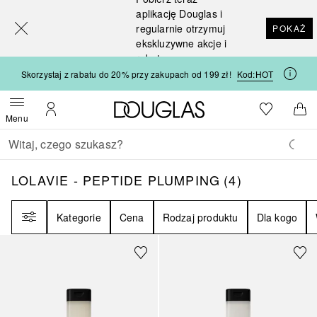
[navigation.slideout.screenreader]
aplikację Douglas i
regularnie otrzymuj
POKAŻ
ekskluzywne akcje i
rabaty
Skorzystaj z rabatu do 20% przy zakupach od 199 zł!
Kod:
HOT
Strona główna Douglas
Do listy ży
Otwórz menu
Moje konto
Do 
Menu
Wracać
Wykonaj wyszukiwanie
LOLAVIE - PEPTIDE PLUMPING
4
WYNIKI
LOLAVIE - PEPTIDE PLUMPING
(
4
)
Filtr
Kategorie
Cena
Rodzaj produktu
Dla kogo