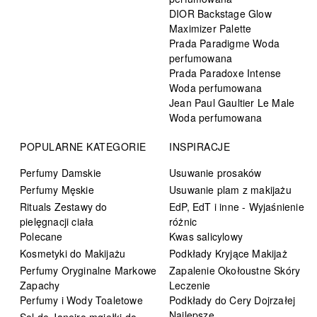
DIOR Backstage Glow
Maximizer Palette
Prada Paradigme Woda
perfumowana
Prada Paradoxe Intense
Woda perfumowana
Jean Paul Gaultier Le Male
Woda perfumowana
POPULARNE KATEGORIE
INSPIRACJE
Perfumy Damskie
Usuwanie prosaków
Perfumy Męskie
Usuwanie plam z makijażu
Rituals Zestawy do
EdP, EdT i inne - Wyjaśnienie
pielęgnacji ciała
różnic
Polecane
Kwas salicylowy
Kosmetyki do Makijażu
Podkłady Kryjące Makijaż
Perfumy Oryginalne Markowe
Zapalenie Okołoustne Skóry
Zapachy
Leczenie
Perfumy i Wody Toaletowe
Podkłady do Cery Dojrzałej
Najlepsze