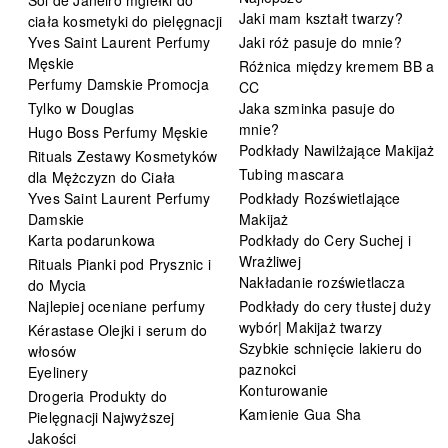
Sol de Janeiro mgiełki do
Jaki mam kształt twarzy?
ciała kosmetyki do pielęgnacji
Yves Saint Laurent Perfumy
Jaki róż pasuje do mnie?
Męskie
Różnica między kremem BB a
Perfumy Damskie Promocja
CC
Tylko w Douglas
Jaka szminka pasuje do
mnie?
Hugo Boss Perfumy Męskie
Podkłady Nawilżające Makijaż
Rituals Zestawy Kosmetyków
Tubing mascara
dla Mężczyzn do Ciała
Yves Saint Laurent Perfumy
Podkłady Rozświetlające
Damskie
Makijaż
Karta podarunkowa
Podkłady do Cery Suchej i
Wrażliwej
Rituals Pianki pod Prysznic i
Nakładanie rozświetlacza
do Mycia
Najlepiej oceniane perfumy
Podkłady do cery tłustej duży
wybór| Makijaż twarzy
Kérastase Olejki i serum do
Szybkie schnięcie lakieru do
włosów
paznokci
Eyelinery
Konturowanie
Drogeria Produkty do
Kamienie Gua Sha
Pielęgnacji Najwyższej
Jakości