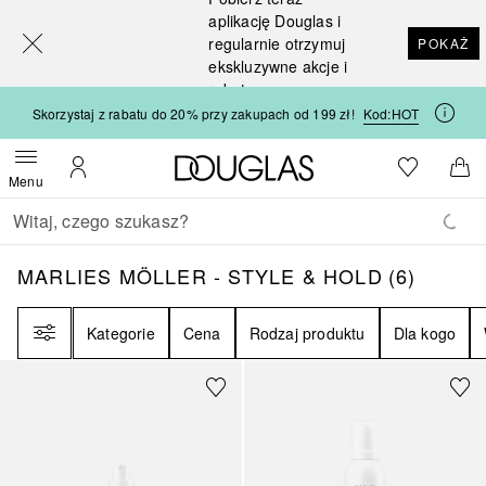
[navigation.slideout.screenreader]
aplikację Douglas i
regularnie otrzymuj
POKAŻ
ekskluzywne akcje i
rabaty
Skorzystaj z rabatu do 20% przy zakupach od 199 zł!
Kod:
HOT
Strona główna Douglas
Do listy ży
Otwórz menu
Moje konto
Do 
Menu
Wracać
Wykonaj wyszukiwanie
MARLIES MÖLLER - STYLE & HOLD
6
WYNIK
MARLIES MÖLLER - STYLE & HOLD
(
6
)
Filtr
Kategorie
Cena
Rodzaj produktu
Dla kogo