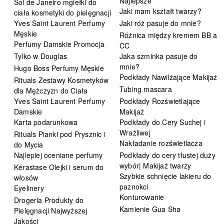
Najlepsze
Sol de Janeiro mgiełki do
Jaki mam kształt twarzy?
ciała kosmetyki do pielęgnacji
Yves Saint Laurent Perfumy
Jaki róż pasuje do mnie?
Męskie
Różnica między kremem BB a
Perfumy Damskie Promocja
CC
Tylko w Douglas
Jaka szminka pasuje do
mnie?
Hugo Boss Perfumy Męskie
Podkłady Nawilżające Makijaż
Rituals Zestawy Kosmetyków
Tubing mascara
dla Mężczyzn do Ciała
Yves Saint Laurent Perfumy
Podkłady Rozświetlające
Damskie
Makijaż
Karta podarunkowa
Podkłady do Cery Suchej i
Wrażliwej
Rituals Pianki pod Prysznic i
Nakładanie rozświetlacza
do Mycia
Najlepiej oceniane perfumy
Podkłady do cery tłustej duży
wybór| Makijaż twarzy
Kérastase Olejki i serum do
Szybkie schnięcie lakieru do
włosów
paznokci
Eyelinery
Konturowanie
Drogeria Produkty do
Kamienie Gua Sha
Pielęgnacji Najwyższej
Jakości