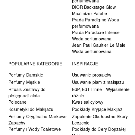
perfumowana
DIOR Backstage Glow
Maximizer Palette
Prada Paradigme Woda
perfumowana
Prada Paradoxe Intense
Woda perfumowana
Jean Paul Gaultier Le Male
Woda perfumowana
POPULARNE KATEGORIE
INSPIRACJE
Perfumy Damskie
Usuwanie prosaków
Perfumy Męskie
Usuwanie plam z makijażu
Rituals Zestawy do
EdP, EdT i inne - Wyjaśnienie
pielęgnacji ciała
różnic
Polecane
Kwas salicylowy
Kosmetyki do Makijażu
Podkłady Kryjące Makijaż
Perfumy Oryginalne Markowe
Zapalenie Okołoustne Skóry
Zapachy
Leczenie
Perfumy i Wody Toaletowe
Podkłady do Cery Dojrzałej