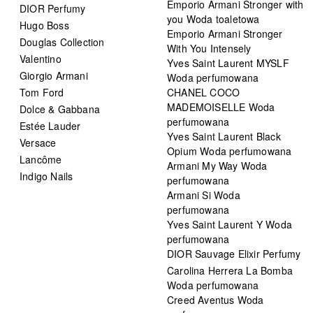
Emporio Armani Stronger with
DIOR Perfumy
you Woda toaletowa
Hugo Boss
Emporio Armani Stronger
Douglas Collection
With You Intensely
Valentino
Yves Saint Laurent MYSLF
Giorgio Armani
Woda perfumowana
Tom Ford
CHANEL COCO
MADEMOISELLE Woda
Dolce & Gabbana
perfumowana
Estée Lauder
Yves Saint Laurent Black
Versace
Opium Woda perfumowana
Lancôme
Armani My Way Woda
Indigo Nails
perfumowana
Armani Si Woda
perfumowana
Yves Saint Laurent Y Woda
perfumowana
DIOR Sauvage Elixir Perfumy
Carolina Herrera La Bomba
Woda perfumowana
Creed Aventus Woda