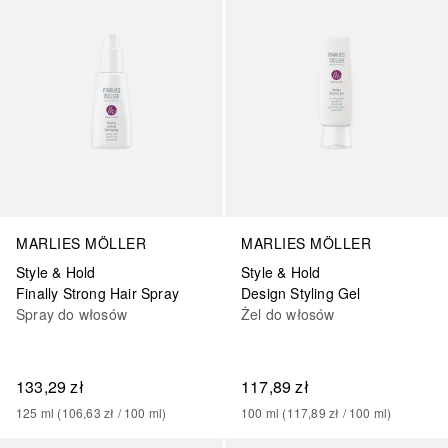
MARLIES MÖLLER
MARLIES MÖLLER
Style & Hold
Style & Hold
Finally Strong Hair Spray
Design Styling Gel
Spray do włosów
Żel do włosów
133,29 zł
117,89 zł
125
ml
 (
106,63 zł
 / 
100
ml
)
100
ml
 (
117,89 zł
 / 
100
ml
)