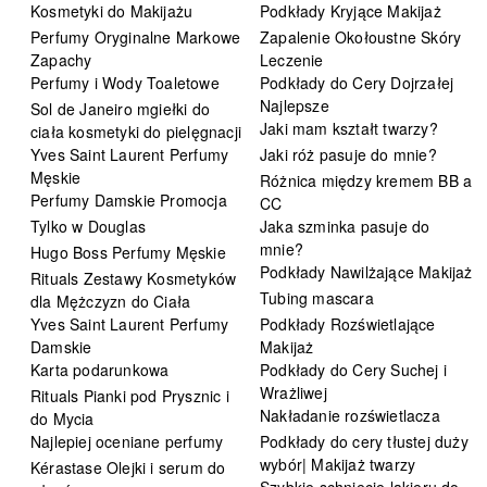
Kosmetyki do Makijażu
Podkłady Kryjące Makijaż
Perfumy Oryginalne Markowe
Zapalenie Okołoustne Skóry
Zapachy
Leczenie
Perfumy i Wody Toaletowe
Podkłady do Cery Dojrzałej
Najlepsze
Sol de Janeiro mgiełki do
Jaki mam kształt twarzy?
ciała kosmetyki do pielęgnacji
Yves Saint Laurent Perfumy
Jaki róż pasuje do mnie?
Męskie
Różnica między kremem BB a
Perfumy Damskie Promocja
CC
Tylko w Douglas
Jaka szminka pasuje do
mnie?
Hugo Boss Perfumy Męskie
Podkłady Nawilżające Makijaż
Rituals Zestawy Kosmetyków
Tubing mascara
dla Mężczyzn do Ciała
Yves Saint Laurent Perfumy
Podkłady Rozświetlające
Damskie
Makijaż
Karta podarunkowa
Podkłady do Cery Suchej i
Wrażliwej
Rituals Pianki pod Prysznic i
Nakładanie rozświetlacza
do Mycia
Najlepiej oceniane perfumy
Podkłady do cery tłustej duży
wybór| Makijaż twarzy
Kérastase Olejki i serum do