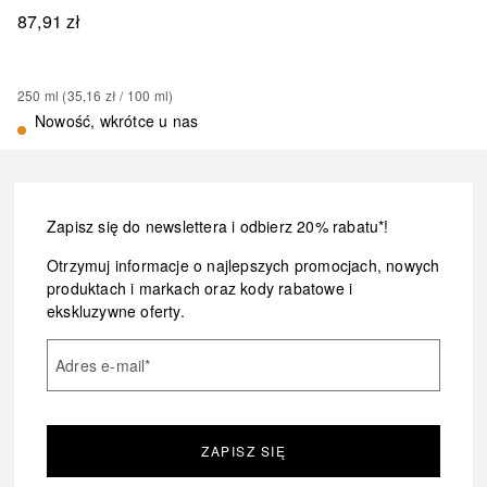
87,91 zł
250
ml
 (
35,16 zł
 / 
100
ml
)
Nowość, wkrótce u nas
Zapisz się do newslettera i odbierz 20% rabatu*!
Otrzymuj informacje o najlepszych promocjach, nowych
produktach i markach oraz kody rabatowe i
ekskluzywne oferty.
Adres e-mail
*
ZAPISZ SIĘ