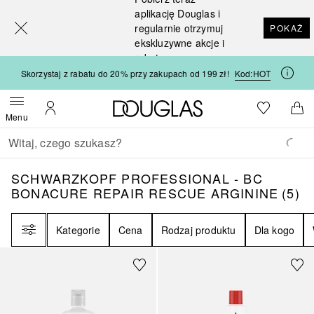
[navigation.slideout.screenreader]
aplikację Douglas i
regularnie otrzymuj
POKAŻ
ekskluzywne akcje i
rabaty
Skorzystaj z rabatu do 20% przy zakupach od 199 zł!
Kod:
HOT
Strona główna Douglas
Do listy ży
Otwórz menu
Moje konto
Do 
Menu
Wracać
Wykonaj wyszukiwanie
SCHWARZKOPF PROFESSIONAL - BC BON
SCHWARZKOPF PROFESSIONAL - BC
BONACURE REPAIR RESCUE ARGININE
(
5
)
Filtr
Kategorie
Cena
Rodzaj produktu
Dla kogo