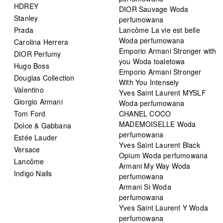
HDREY
DIOR Sauvage Woda
Stanley
perfumowana
Prada
Lancôme La vie est belle
Woda perfumowana
Carolina Herrera
Emporio Armani Stronger with
DIOR Perfumy
you Woda toaletowa
Hugo Boss
Emporio Armani Stronger
Douglas Collection
With You Intensely
Valentino
Yves Saint Laurent MYSLF
Giorgio Armani
Woda perfumowana
Tom Ford
CHANEL COCO
MADEMOISELLE Woda
Dolce & Gabbana
perfumowana
Estée Lauder
Yves Saint Laurent Black
Versace
Opium Woda perfumowana
Lancôme
Armani My Way Woda
Indigo Nails
perfumowana
Armani Si Woda
perfumowana
Yves Saint Laurent Y Woda
perfumowana