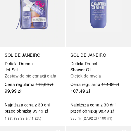
SOL DE JANEIRO
SOL DE JANEIRO
Delícia Drench
Delícia Drench
Jet Set
Shower Oil
Zestaw do pielęgnacji ciała
Olejek do mycia
Cena regularna
119,00 zł
Cena regularna
114,00 zł
99,99 zł
107,49 zł
Najniższa cena z 30 dni
Najniższa cena z 30 dni
przed obniżką
99,49 zł
przed obniżką
98,49 zł
1
szt.
 (
99,99 zł
 / 
1
szt.
)
385
ml
 (
27,92 zł
 / 
100
ml
)