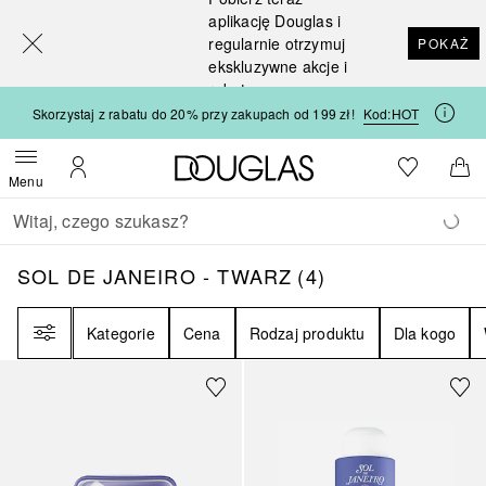
[navigation.slideout.screenreader]
aplikację Douglas i
regularnie otrzymuj
POKAŻ
ekskluzywne akcje i
rabaty
Skorzystaj z rabatu do 20% przy zakupach od 199 zł!
Kod:
HOT
Strona główna Douglas
Do listy ży
Otwórz menu
Moje konto
Do 
Menu
Wracać
Wykonaj wyszukiwanie
SOL DE JANEIRO - TWARZ
4
WYNIKI
SOL DE JANEIRO - TWARZ
(
4
)
Filtr
Kategorie
Cena
Rodzaj produktu
Dla kogo