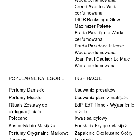
Creed Aventus Woda
perfumowana
DIOR Backstage Glow
Maximizer Palette
Prada Paradigme Woda
perfumowana
Prada Paradoxe Intense
Woda perfumowana
Jean Paul Gaultier Le Male
Woda perfumowana
POPULARNE KATEGORIE
INSPIRACJE
Perfumy Damskie
Usuwanie prosaków
Perfumy Męskie
Usuwanie plam z makijażu
Rituals Zestawy do
EdP, EdT i inne - Wyjaśnienie
pielęgnacji ciała
różnic
Polecane
Kwas salicylowy
Kosmetyki do Makijażu
Podkłady Kryjące Makijaż
Perfumy Oryginalne Markowe
Zapalenie Okołoustne Skóry
Zapachy
Leczenie