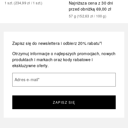
Najniższa cena z 30 dni
1
szt.
 (
234,99 zł
 / 
1
szt.
)
przed obniżką
69,00 zł
57
g
 (
152,63 zł
 / 
100
g
)
Zapisz się do newslettera i odbierz 20% rabatu*!
Otrzymuj informacje o najlepszych promocjach, nowych
produktach i markach oraz kody rabatowe i
ekskluzywne oferty.
Adres e-mail
*
ZAPISZ SIĘ