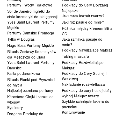
Perfumy i Wody Toaletowe
Podkłady do Cery Dojrzałej
Najlepsze
Sol de Janeiro mgiełki do
Jaki mam kształt twarzy?
ciała kosmetyki do pielęgnacji
Yves Saint Laurent Perfumy
Jaki róż pasuje do mnie?
Męskie
Różnica między kremem BB a
Perfumy Damskie Promocja
CC
Tylko w Douglas
Jaka szminka pasuje do
mnie?
Hugo Boss Perfumy Męskie
Podkłady Nawilżające Makijaż
Rituals Zestawy Kosmetyków
Tubing mascara
dla Mężczyzn do Ciała
Yves Saint Laurent Perfumy
Podkłady Rozświetlające
Damskie
Makijaż
Karta podarunkowa
Podkłady do Cery Suchej i
Wrażliwej
Rituals Pianki pod Prysznic i
Nakładanie rozświetlacza
do Mycia
Najlepiej oceniane perfumy
Podkłady do cery tłustej duży
wybór| Makijaż twarzy
Kérastase Olejki i serum do
Szybkie schnięcie lakieru do
włosów
paznokci
Eyelinery
Konturowanie
Drogeria Produkty do