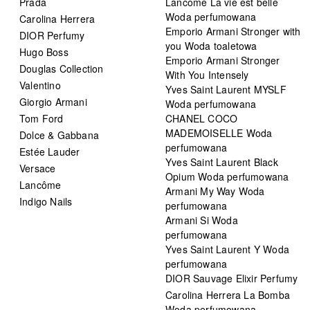
Prada
Lancôme La vie est belle
Woda perfumowana
Carolina Herrera
Emporio Armani Stronger with
DIOR Perfumy
you Woda toaletowa
Hugo Boss
Emporio Armani Stronger
Douglas Collection
With You Intensely
Valentino
Yves Saint Laurent MYSLF
Giorgio Armani
Woda perfumowana
Tom Ford
CHANEL COCO
MADEMOISELLE Woda
Dolce & Gabbana
perfumowana
Estée Lauder
Yves Saint Laurent Black
Versace
Opium Woda perfumowana
Lancôme
Armani My Way Woda
Indigo Nails
perfumowana
Armani Si Woda
perfumowana
Yves Saint Laurent Y Woda
perfumowana
DIOR Sauvage Elixir Perfumy
Carolina Herrera La Bomba
Woda perfumowana