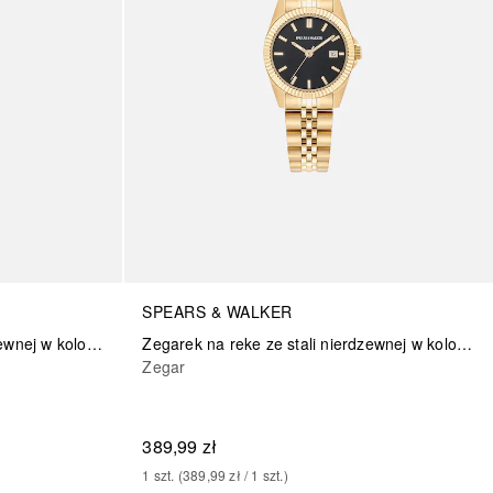
SPEARS & WALKER
Zegarek na reke ze stali nierdzewnej w kolorze zlotym
Zegarek na reke ze stali nierdzewnej w kolorze zlotym
Zegar
389,99 zł
1
szt.
 (
389,99 zł
 / 
1
szt.
)