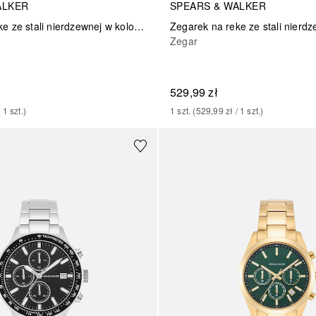
ALKER
SPEARS & WALKER
Zegarek na reke ze stali nierdzewnej w kolorze srebrnym
Zegar
529,99 zł
/ 
1
szt.
)
1
szt.
 (
529,99 zł
 / 
1
szt.
)