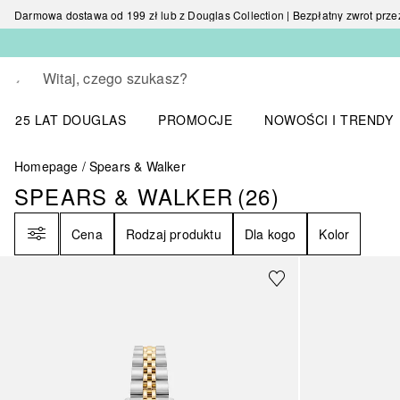
Darmowa dostawa od 199 zł lub z Douglas Collection | Bezpłatny zwrot przez 
Wracać
Wykonaj wyszukiwanie
25 LAT DOUGLAS
PROMOCJE
NOWOŚCI I TRENDY
Otwórz menu NOWOŚC
Homepage
Spears & Walker
SPEARS & WALKER
(
26
)
SPEARS & WALKER
26
WYNIKI
Filtr
Cena
Rodzaj produktu
Dla kogo
Kolor