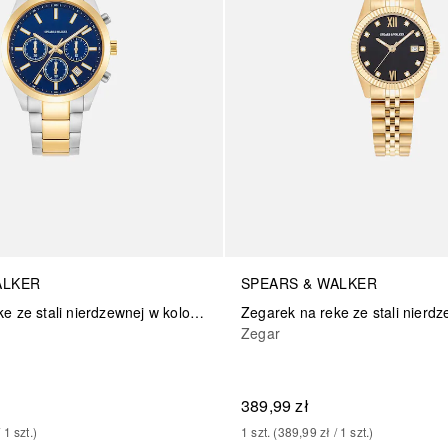
ALKER
SPEARS & WALKER
Zegarek na reke ze stali nierdzewnej w kolorze srebrno/zlotym
Zegar
389,99 zł
/ 
1
szt.
)
1
szt.
 (
389,99 zł
 / 
1
szt.
)