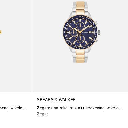
SPEARS & WALKER
Zegarek na reke ze stali nierdzewnej w kolorze srebrno/zlotym
Zegarek na reke ze stali nierdzewnej w kolorze srebrno/zlotym
Zegar