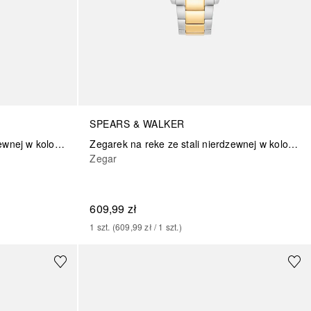
SPEARS & WALKER
Zegarek na reke ze stali nierdzewnej w kolorze zlotym
Zegarek na reke ze stali nierdzewnej w kolorze srebrno/zlotym
Zegar
609,99 zł
1
szt.
 (
609,99 zł
 / 
1
szt.
)