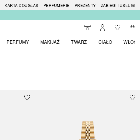
 produktów
KARTA DOUGLAS
PERFUMERIE
PREZENTY
ZABIEGI I USŁUGI
Do listy ży
Do wyszukiwarki
Moje konto
Do 
PERFUMY
MAKIJAŻ
TWARZ
CIAŁO
WŁOSY
menu MARKI
Otwórz menu Perfumy
Otwórz menu Makijaż
Otwórz menu Twarz
Otwórz menu Ciało
Otwórz