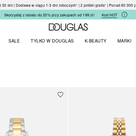
30 dni | Dostawa w ciągu 1-3 dni roboczych¹ | 2 próbki gratis¹ | Ponad 60 000
Skorzystaj z rabatu do 20% przy zakupach od 199 zł!
Kod:
HOT
Strona główna Douglas
SALE
TYLKO W DOUGLAS
K-BEAUTY
MARKI
I I TRENDY
Otwórz menu TYLKO W DOUGLAS
Otwórz menu K-BEAUTY
Otwórz 