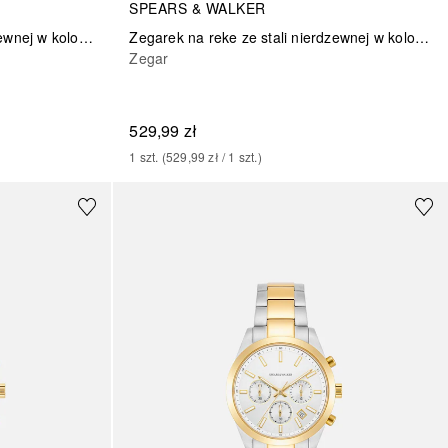
SPEARS & WALKER
Zegarek na reke ze stali nierdzewnej w kolorze zlotym
Zegarek na reke ze stali nierdzewnej w kolorze srebrno/zlotym
Zegar
529,99 zł
1
szt.
 (
529,99 zł
 / 
1
szt.
)