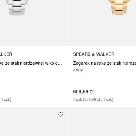
ALKER
SPEARS & WALKER
Zegarek na reke ze stali nierdzewnej w kolorze srebrnym
Zegar
609,99 zł
/ 
1
szt.
)
1
szt.
 (
609,99 zł
 / 
1
szt.
)