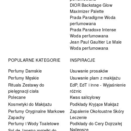
DIOR Backstage Glow
Maximizer Palette
Prada Paradigme Woda
perfumowana
Prada Paradoxe Intense
Woda perfumowana
Jean Paul Gaultier Le Male
Woda perfumowana
POPULARNE KATEGORIE
INSPIRACJE
Perfumy Damskie
Usuwanie prosaków
Perfumy Męskie
Usuwanie plam z makijażu
Rituals Zestawy do
EdP, EdT i inne - Wyjaśnienie
pielęgnacji ciała
różnic
Polecane
Kwas salicylowy
Kosmetyki do Makijażu
Podkłady Kryjące Makijaż
Perfumy Oryginalne Markowe
Zapalenie Okołoustne Skóry
Zapachy
Leczenie
Perfumy i Wody Toaletowe
Podkłady do Cery Dojrzałej
Najlepsze
Sol de Janeiro mgiełki do