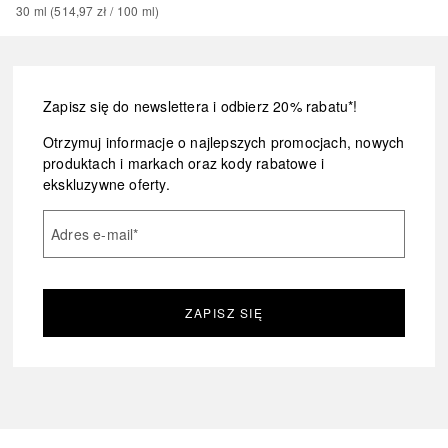
30
ml
 (
514,97 zł
 / 
100
ml
)
Zapisz się do newslettera i odbierz 20% rabatu*!
Otrzymuj informacje o najlepszych promocjach, nowych
produktach i markach oraz kody rabatowe i
ekskluzywne oferty.
Adres e-mail
*
ZAPISZ SIĘ