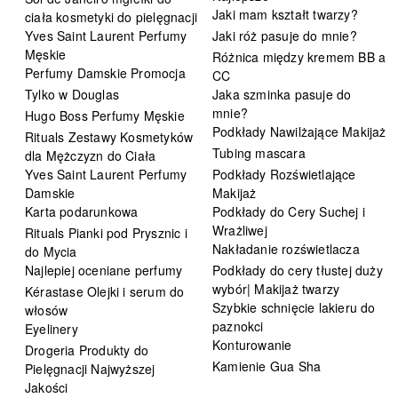
Jaki mam kształt twarzy?
ciała kosmetyki do pielęgnacji
Yves Saint Laurent Perfumy
Jaki róż pasuje do mnie?
Męskie
Różnica między kremem BB a
Perfumy Damskie Promocja
CC
Tylko w Douglas
Jaka szminka pasuje do
mnie?
Hugo Boss Perfumy Męskie
Podkłady Nawilżające Makijaż
Rituals Zestawy Kosmetyków
Tubing mascara
dla Mężczyzn do Ciała
Yves Saint Laurent Perfumy
Podkłady Rozświetlające
Damskie
Makijaż
Karta podarunkowa
Podkłady do Cery Suchej i
Wrażliwej
Rituals Pianki pod Prysznic i
Nakładanie rozświetlacza
do Mycia
Najlepiej oceniane perfumy
Podkłady do cery tłustej duży
wybór| Makijaż twarzy
Kérastase Olejki i serum do
Szybkie schnięcie lakieru do
włosów
paznokci
Eyelinery
Konturowanie
Drogeria Produkty do
Kamienie Gua Sha
Pielęgnacji Najwyższej
Jakości