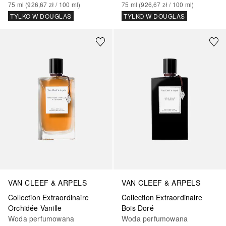
75
ml
 (
926,67 zł
 / 
100
ml
)
75
ml
 (
926,67 zł
 / 
100
ml
)
TYLKO W DOUGLAS
TYLKO W DOUGLAS
VAN CLEEF & ARPELS
VAN CLEEF & ARPELS
Collection Extraordinaire
Collection Extraordinaire
Orchidée Vanille
Bois Doré
Woda perfumowana
Woda perfumowana