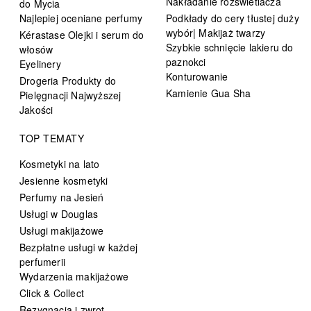
Nakładanie rozświetlacza
do Mycia
Najlepiej oceniane perfumy
Podkłady do cery tłustej duży
wybór| Makijaż twarzy
Kérastase Olejki i serum do
Szybkie schnięcie lakieru do
włosów
paznokci
Eyelinery
Konturowanie
Drogeria Produkty do
Kamienie Gua Sha
Pielęgnacji Najwyższej
Jakości
TOP TEMATY
Kosmetyki na lato
Jesienne kosmetyki
Perfumy na Jesień
Usługi w Douglas
Usługi makijażowe
Bezpłatne usługi w każdej
perfumerii
Wydarzenia makijażowe
Click & Collect
Rezygnacja i zwrot