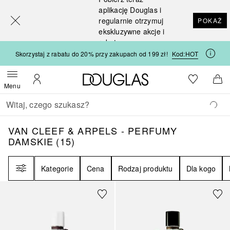
[navigation.slideout.screenreader]
aplikację Douglas i
regularnie otrzymuj
POKAŻ
ekskluzywne akcje i
rabaty
Skorzystaj z rabatu do 20% przy zakupach od 199 zł!
Kod:
HOT
Strona główna Douglas
Do listy ży
Otwórz menu
Moje konto
Do 
Menu
Wracać
Wykonaj wyszukiwanie
VAN CLEEF & ARPELS - PERFUMY DAMSK
VAN CLEEF & ARPELS - PERFUMY
DAMSKIE
(
15
)
Filtr
Kategorie
Cena
Rodzaj produktu
Dla kogo