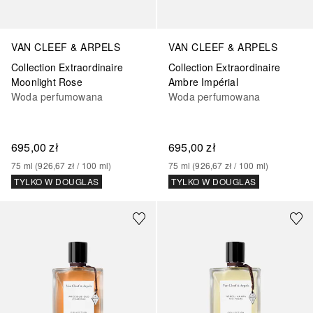
VAN CLEEF & ARPELS
VAN CLEEF & ARPELS
Collection Extraordinaire
Collection Extraordinaire
Moonlight Rose
Ambre Impérial
Woda perfumowana
Woda perfumowana
695,00 zł
695,00 zł
75
ml
 (
926,67 zł
 / 
100
ml
)
75
ml
 (
926,67 zł
 / 
100
ml
)
TYLKO W DOUGLAS
TYLKO W DOUGLAS