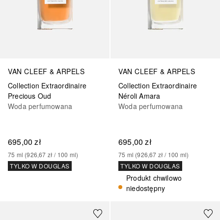
VAN CLEEF & ARPELS
VAN CLEEF & ARPELS
Collection Extraordinaire
Collection Extraordinaire
Precious Oud
Néroli Amara
Woda perfumowana
Woda perfumowana
695,00 zł
695,00 zł
75
ml
 (
926,67 zł
 / 
100
ml
)
75
ml
 (
926,67 zł
 / 
100
ml
)
TYLKO W DOUGLAS
TYLKO W DOUGLAS
Produkt chwilowo
niedostępny