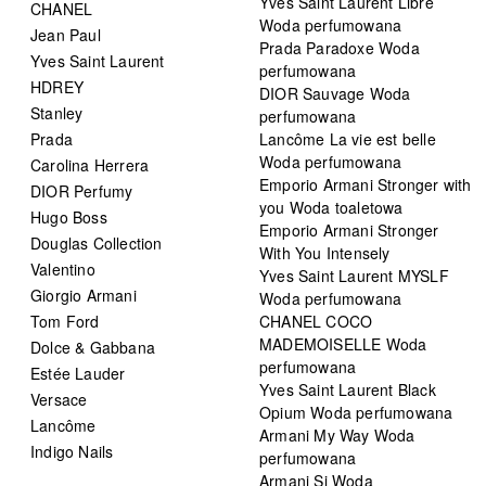
Yves Saint Laurent Libre
CHANEL
Woda perfumowana
Jean Paul
Prada Paradoxe Woda
Yves Saint Laurent
perfumowana
HDREY
DIOR Sauvage Woda
Stanley
perfumowana
Prada
Lancôme La vie est belle
Woda perfumowana
Carolina Herrera
Emporio Armani Stronger with
DIOR Perfumy
you Woda toaletowa
Hugo Boss
Emporio Armani Stronger
Douglas Collection
With You Intensely
Valentino
Yves Saint Laurent MYSLF
Giorgio Armani
Woda perfumowana
Tom Ford
CHANEL COCO
MADEMOISELLE Woda
Dolce & Gabbana
perfumowana
Estée Lauder
Yves Saint Laurent Black
Versace
Opium Woda perfumowana
Lancôme
Armani My Way Woda
Indigo Nails
perfumowana
Armani Si Woda