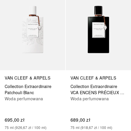
VAN CLEEF & ARPELS
VAN CLEEF & ARPELS
Collection Extraordinaire
Collection Extraordinaire
Patchouli Blanc
VCA ENCENS PRÉCIEUX EDP 75ML
Woda perfumowana
Woda perfumowana
695,00 zł
689,00 zł
75
ml
 (
926,67 zł
 / 
100
ml
)
75
ml
 (
918,67 zł
 / 
100
ml
)