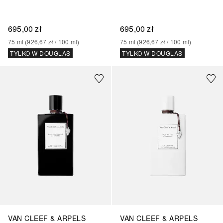
695,00 zł
695,00 zł
75
ml
 (
926,67 zł
 / 
100
ml
)
75
ml
 (
926,67 zł
 / 
100
ml
)
TYLKO W DOUGLAS
TYLKO W DOUGLAS
VAN CLEEF & ARPELS
VAN CLEEF & ARPELS