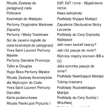
Rituals Zestawy do
EdP, EdT i inne - Wyjaśnienie
pielęgnacji ciała
różnic
Polecane
Kwas salicylowy
Kosmetyki do Makijażu
Podkłady Kryjące Makijaż
Perfumy Oryginalne Markowe
Zapalenie Okołoustne Skóry
Zapachy
Leczenie
Perfumy i Wody Toaletowe
Podkłady do Cery Dojrzałej
Najlepsze
Sol de Janeiro mgiełki do
Jaki mam kształt twarzy?
ciała kosmetyki do pielęgnacji
Yves Saint Laurent Perfumy
Jaki róż pasuje do mnie?
Męskie
Różnica między kremem BB a
Perfumy Damskie Promocja
CC
Tylko w Douglas
Jaka szminka pasuje do
mnie?
Hugo Boss Perfumy Męskie
Podkłady Nawilżające Makijaż
Rituals Zestawy Kosmetyków
Tubing mascara
dla Mężczyzn do Ciała
Yves Saint Laurent Perfumy
Podkłady Rozświetlające
Damskie
Makijaż
Karta podarunkowa
Podkłady do Cery Suchej i
Wrażliwej
Rituals Pianki pod Prysznic i