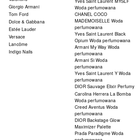
Yves Saint Laurent MYSLF
Giorgio Armani
Woda perfumowana
Tom Ford
CHANEL COCO
MADEMOISELLE Woda
Dolce & Gabbana
perfumowana
Estée Lauder
Yves Saint Laurent Black
Versace
Opium Woda perfumowana
Lancôme
Armani My Way Woda
Indigo Nails
perfumowana
Armani Si Woda
perfumowana
Yves Saint Laurent Y Woda
perfumowana
DIOR Sauvage Elixir Perfumy
Carolina Herrera La Bomba
Woda perfumowana
Creed Aventus Woda
perfumowana
DIOR Backstage Glow
Maximizer Palette
Prada Paradigme Woda
perfumowana