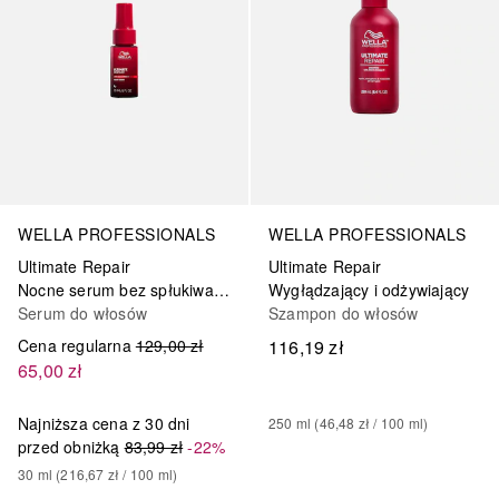
WELLA PROFESSIONALS
WELLA PROFESSIONALS
Ultimate Repair
Ultimate Repair
Nocne serum bez spłukiwania
Wygłądzający i odżywiający
Serum do włosów
Szampon do włosów
Cena regularna
129,00 zł
116,19 zł
65,00 zł
Najniższa cena z 30 dni
250
ml
 (
46,48 zł
 / 
100
ml
)
przed obniżką
83,99 zł
-22%
30
ml
 (
216,67 zł
 / 
100
ml
)