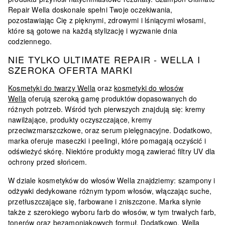
Repair Wella doskonale spełni Twoje oczekiwania,
pozostawiając Cię z pięknymi, zdrowymi i lśniącymi włosami,
które są gotowe na każdą stylizację i wyzwanie dnia
codziennego.
NIE TYLKO ULTIMATE REPAIR - WELLA I
SZEROKA OFERTA MARKI
Kosmetyki do twarzy Wella
oraz
kosmetyki do włosów
Wella
oferują szeroką gamę produktów dopasowanych do
różnych potrzeb. Wśród tych pierwszych znajdują się: kremy
nawilżające, produkty oczyszczające, kremy
przeciwzmarszczkowe, oraz serum pielęgnacyjne. Dodatkowo,
marka oferuje maseczki i peelingi, które pomagają oczyścić i
odświeżyć skórę. Niektóre produkty mogą zawierać filtry UV dla
ochrony przed słońcem.
W dziale kosmetyków do włosów Wella znajdziemy:
szampony i
odżywki dedykowane różnym typom włosów, włączając suche,
przetłuszczające się, farbowane i zniszczone
. Marka słynie
także z szerokiego wyboru farb do włosów, w tym trwałych farb,
tonerów oraz bezamoniakowych formuł. Dodatkowo, Wella