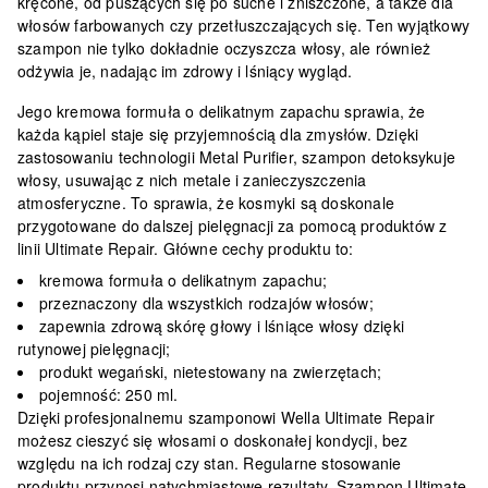
kręcone, od puszących się po suche i zniszczone, a także dla
włosów farbowanych czy przetłuszczających się. Ten wyjątkowy
szampon nie tylko dokładnie oczyszcza włosy, ale również
odżywia je, nadając im zdrowy i lśniący wygląd
.
Jego kremowa formuła o delikatnym zapachu sprawia, że
każda kąpiel staje się przyjemnością dla zmysłów. Dzięki
zastosowaniu technologii Metal Purifier, szampon
detoksykuje
włosy, usuwając z nich metale i zanieczyszczenia
atmosferyczne
. To sprawia, że kosmyki są doskonale
przygotowane do dalszej pielęgnacji za pomocą produktów z
linii Ultimate Repair. Główne cechy produktu to:
kremowa formuła o delikatnym zapachu;
przeznaczony dla wszystkich rodzajów włosów;
zapewnia zdrową skórę głowy i lśniące włosy dzięki
rutynowej pielęgnacji;
produkt wegański, nietestowany na zwierzętach;
pojemność: 250 ml.
Dzięki profesjonalnemu szamponowi Wella Ultimate Repair
możesz cieszyć się włosami o doskonałej kondycji, bez
względu na ich rodzaj czy stan. Regularne stosowanie
produktu przynosi natychmiastowe rezultaty. Szampon Ultimate