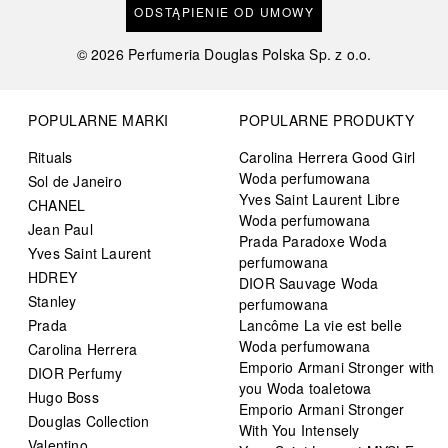
ODSTĄPIENIE OD UMOWY
©
2026
Perfumeria Douglas Polska Sp. z o.o.
POPULARNE MARKI
POPULARNE PRODUKTY
Rituals
Carolina Herrera Good Girl
Woda perfumowana
Sol de Janeiro
Yves Saint Laurent Libre
CHANEL
Woda perfumowana
Jean Paul
Prada Paradoxe Woda
Yves Saint Laurent
perfumowana
HDREY
DIOR Sauvage Woda
Stanley
perfumowana
Prada
Lancôme La vie est belle
Woda perfumowana
Carolina Herrera
Emporio Armani Stronger with
DIOR Perfumy
you Woda toaletowa
Hugo Boss
Emporio Armani Stronger
Douglas Collection
With You Intensely
Valentino