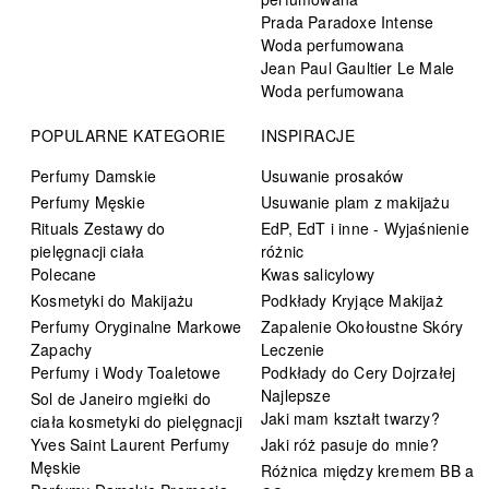
Prada Paradoxe Intense
Woda perfumowana
Jean Paul Gaultier Le Male
Woda perfumowana
POPULARNE KATEGORIE
INSPIRACJE
Perfumy Damskie
Usuwanie prosaków
Perfumy Męskie
Usuwanie plam z makijażu
Rituals Zestawy do
EdP, EdT i inne - Wyjaśnienie
pielęgnacji ciała
różnic
Polecane
Kwas salicylowy
Kosmetyki do Makijażu
Podkłady Kryjące Makijaż
Perfumy Oryginalne Markowe
Zapalenie Okołoustne Skóry
Zapachy
Leczenie
Perfumy i Wody Toaletowe
Podkłady do Cery Dojrzałej
Najlepsze
Sol de Janeiro mgiełki do
Jaki mam kształt twarzy?
ciała kosmetyki do pielęgnacji
Yves Saint Laurent Perfumy
Jaki róż pasuje do mnie?
Męskie
Różnica między kremem BB a