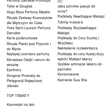
Perfumy Damskie Promocja
CC
Tylko w Douglas
Jaka szminka pasuje do
mnie?
Hugo Boss Perfumy Męskie
Podkłady Nawilżające Makijaż
Rituals Zestawy Kosmetyków
Tubing mascara
dla Mężczyzn do Ciała
Yves Saint Laurent Perfumy
Podkłady Rozświetlające
Damskie
Makijaż
Karta podarunkowa
Podkłady do Cery Suchej i
Wrażliwej
Rituals Pianki pod Prysznic i
Nakładanie rozświetlacza
do Mycia
Najlepiej oceniane perfumy
Podkłady do cery tłustej duży
wybór| Makijaż twarzy
Kérastase Olejki i serum do
Szybkie schnięcie lakieru do
włosów
paznokci
Eyelinery
Konturowanie
Drogeria Produkty do
Kamienie Gua Sha
Pielęgnacji Najwyższej
Jakości
TOP TEMATY
Kosmetyki na lato