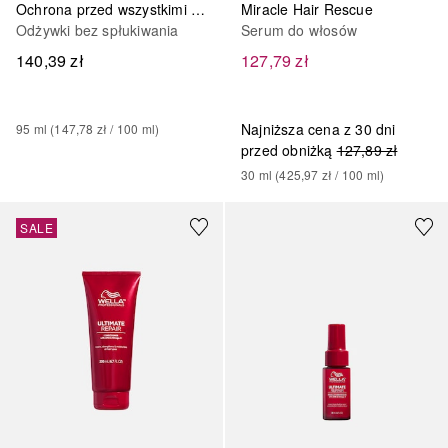
Ochrona przed wszystkimi rodzajami uszkodzeń włosów
Miracle Hair Rescue
Odżywki bez spłukiwania
Serum do włosów
140,39 zł
127,79 zł
Najniższa cena z 30 dni
95
ml
 (
147,78 zł
 / 
100
ml
)
przed obniżką
127,89 zł
30
ml
 (
425,97 zł
 / 
100
ml
)
SALE