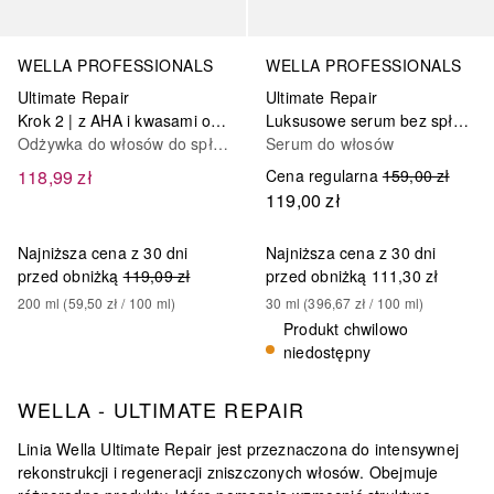
WELLA PROFESSIONALS
WELLA PROFESSIONALS
Ultimate Repair
Ultimate Repair
Krok 2 | z AHA i kwasami omega-9
Luksusowe serum bez spłukiwania
Odżywka do włosów do spłukiwania
Serum do włosów
118,99 zł
Cena regularna
159,00 zł
119,00 zł
Najniższa cena z 30 dni
Najniższa cena z 30 dni
przed obniżką
119,09 zł
przed obniżką
111,30 zł
200
ml
 (
59,50 zł
 / 
100
ml
)
30
ml
 (
396,67 zł
 / 
100
ml
)
Produkt chwilowo
niedostępny
WELLA - ULTIMATE REPAIR
Linia Wella Ultimate Repair jest
przeznaczona do intensywnej
rekonstrukcji i regeneracji zniszczonych włosów
. Obejmuje