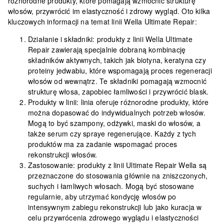
różnorodne produkty, które pomagają wzmocnić strukturę
włosów, przywrócić im elastyczność i zdrowy wygląd. Oto kilka
kluczowych informacji na temat linii Wella Ultimate Repair:
Działanie i składniki
: produkty z linii Wella Ultimate
Repair zawierają specjalnie dobraną kombinację
składników aktywnych, takich jak biotyna, keratyna czy
proteiny jedwabiu, które wspomagają proces regeneracji
włosów od wewnątrz. Te składniki pomagają wzmocnić
strukturę włosa, zapobiec łamliwości i przywrócić blask.
Produkty w linii
: linia oferuje różnorodne produkty, które
można dopasować do indywidualnych potrzeb włosów.
Mogą to być szampony, odżywki, maski do włosów, a
także serum czy spraye regenerujące. Każdy z tych
produktów ma za zadanie wspomagać proces
rekonstrukcji włosów.
Zastosowanie
: produkty z linii Ultimate Repair Wella są
przeznaczone do stosowania głównie na zniszczonych,
suchych i łamliwych włosach. Mogą być stosowane
regularnie, aby utrzymać kondycję włosów po
intensywnym zabiegu rekonstrukcji lub jako kuracja w
celu przywrócenia zdrowego wyglądu i elastyczności