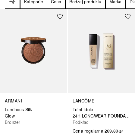
Kategorie
Cena
Rodzaj produktu
Marka
Dl
+
1
+
44
ARMANI
LANCÔME
Luminous Silk
Teint Idole
Glow
24H LONGWEAR FOUNDATION
Bronzer
Podkład
Cena regularna
269,00 zł