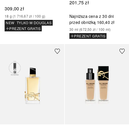
201,75 zł
309,00 zł
Najniższa cena z 30 dni
18
g
 (
1 716,67 zł
 / 
100
g
)
przed obniżką
160,40 zł
NEW
TYLKO W DOUGLAS
PREZENT GRATIS
30
ml
 (
672,50 zł
 / 
100
ml
)
PREZENT GRATIS
+
35