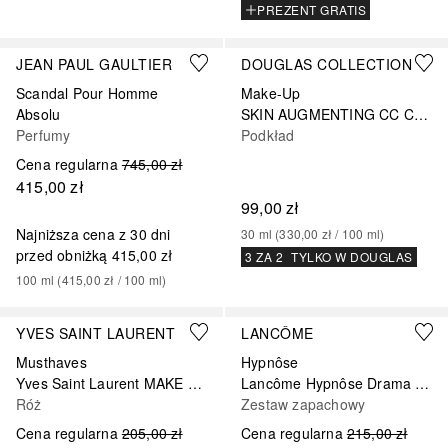
PREZENT GRATIS
+
9
JEAN PAUL GAULTIER
DOUGLAS COLLECTION
Scandal Pour Homme
Make-Up
Absolu
SKIN AUGMENTING CC CREAM
Perfumy
Podkład
Cena regularna
745,00 zł
415,00 zł
99,00 zł
Najniższa cena z 30 dni
30
ml
 (
330,00 zł
 / 
100
ml
)
przed obniżką
415,00 zł
3 ZA 2
TYLKO W DOUGLAS
100
ml
 (
415,00 zł
 / 
100
ml
)
+
6
YVES SAINT LAURENT
LANCÔME
Musthaves
Hypnôse
Yves Saint Laurent MAKE ME BLUSH, Liquid Blush
Lancôme Hypnôse Drama Mascara Collection – zestaw prezentowy
Róż
Zestaw zapachowy
Cena regularna
205,00 zł
Cena regularna
215,00 zł