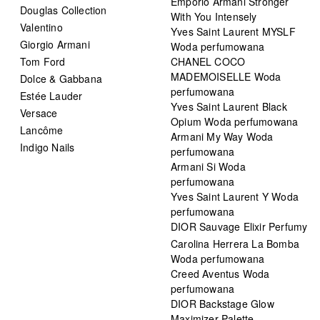
Emporio Armani Stronger
Douglas Collection
With You Intensely
Valentino
Yves Saint Laurent MYSLF
Giorgio Armani
Woda perfumowana
Tom Ford
CHANEL COCO
MADEMOISELLE Woda
Dolce & Gabbana
perfumowana
Estée Lauder
Yves Saint Laurent Black
Versace
Opium Woda perfumowana
Lancôme
Armani My Way Woda
Indigo Nails
perfumowana
Armani Si Woda
perfumowana
Yves Saint Laurent Y Woda
perfumowana
DIOR Sauvage Elixir Perfumy
Carolina Herrera La Bomba
Woda perfumowana
Creed Aventus Woda
perfumowana
DIOR Backstage Glow
Maximizer Palette