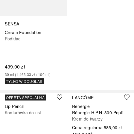
SENSAI
Cream Foundation
Podkład
439,00 zł
30
ml
 (
1 463,33 zł
 / 
100
ml
)
TYLKO W DOUGLAS
+
30
MAC
LANCÔME
OFERTA SPECJALNA
Lip Pencil
Rénergie
Konturówka do ust
Rénergie H.P.N. 300-Peptide Cream
Krem do twarzy
Cena regularna
585,00 zł