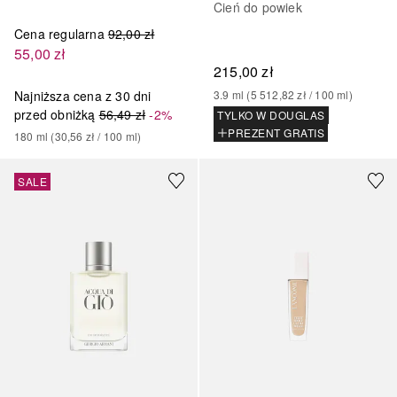
Cień do powiek
Cena regularna
92,00 zł
55,00 zł
215,00 zł
Najniższa cena z 30 dni
3.9
ml
 (
5 512,82 zł
 / 
100
ml
)
przed obniżką
56,49 zł
-2%
TYLKO W DOUGLAS
PREZENT GRATIS
180
ml
 (
30,56 zł
 / 
100
ml
)
+
27
SALE