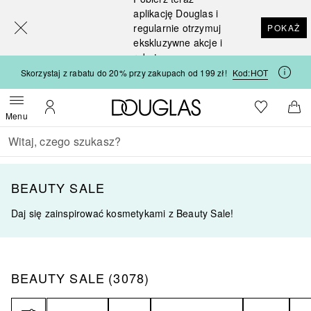
[navigation.slideout.screenreader]
aplikację Douglas i
regularnie otrzymuj
POKAŻ
ekskluzywne akcje i
rabaty
Skorzystaj z rabatu do 20% przy zakupach od 199 zł!
Kod:
HOT
Strona główna Douglas
Do listy ży
Otwórz menu
Moje konto
Do 
Menu
Wracać
Wykonaj wyszukiwanie
BEAUTY SALE
Daj się zainspirować kosmetykami z Beauty Sale!
BEAUTY SALE
3078
WYNIKI
BEAUTY SALE
(
3078
)
Filtr