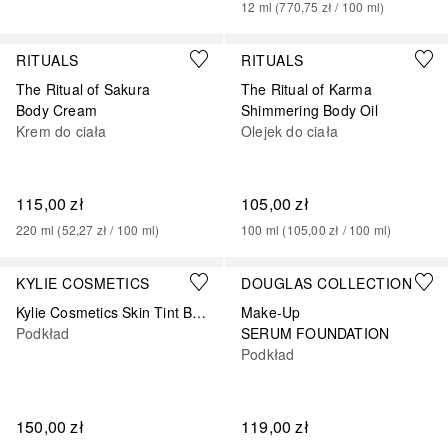
12
ml
 (
770,75 zł
 / 
100
ml
)
RITUALS
RITUALS
The Ritual of Sakura
The Ritual of Karma
Body Cream
Shimmering Body Oil
Krem do ciała
Olejek do ciała
115,00 zł
105,00 zł
220
ml
 (
52,27 zł
 / 
100
ml
)
100
ml
 (
105,00 zł
 / 
100
ml
)
+
19
+
8
KYLIE COSMETICS
DOUGLAS COLLECTION
Kylie Cosmetics Skin Tint Blurring Elixir Foundation
Make-Up
Podkład
SERUM FOUNDATION
Podkład
150,00 zł
119,00 zł