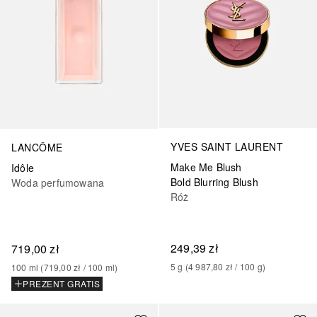
YVES SAINT LAURENT
LANCÔME
Make Me Blush
Idôle
Bold Blurring Blush
Woda perfumowana
Róż
249,39 zł
719,00 zł
5
g
 (
4 987,80 zł
 / 
100
g
)
100
ml
 (
719,00 zł
 / 
100
ml
)
PREZENT GRATIS