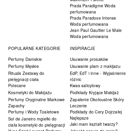
Prada Paradigme Woda
perfumowana
Prada Paradoxe Intense
Woda perfumowana
Jean Paul Gaultier Le Male
Woda perfumowana
POPULARNE KATEGORIE
INSPIRACJE
Perfumy Damskie
Usuwanie prosaków
Perfumy Męskie
Usuwanie plam z makijażu
Rituals Zestawy do
EdP, EdT i inne - Wyjaśnienie
pielęgnacji ciała
różnic
Polecane
Kwas salicylowy
Kosmetyki do Makijażu
Podkłady Kryjące Makijaż
Perfumy Oryginalne Markowe
Zapalenie Okołoustne Skóry
Zapachy
Leczenie
Perfumy i Wody Toaletowe
Podkłady do Cery Dojrzałej
Najlepsze
Sol de Janeiro mgiełki do
Jaki mam kształt twarzy?
ciała kosmetyki do pielęgnacji