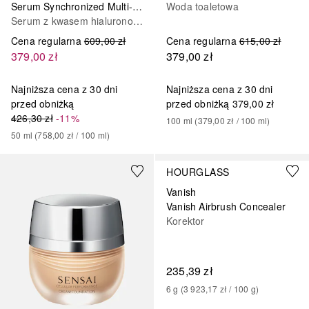
Serum Synchronized Multi-Recovery Complex
Woda toaletowa
Serum z kwasem hialuronowym
Cena regularna
609,00 zł
Cena regularna
615,00 zł
379,00 zł
379,00 zł
Najniższa cena z 30 dni
Najniższa cena z 30 dni
przed obniżką
przed obniżką
379,00 zł
426,30 zł
-11%
100
ml
 (
379,00 zł
 / 
100
ml
)
50
ml
 (
758,00 zł
 / 
100
ml
)
+
5
+
20
HOURGLASS
Vanish
Vanish Airbrush Concealer
Korektor
235,39 zł
6
g
 (
3 923,17 zł
 / 
100
g
)