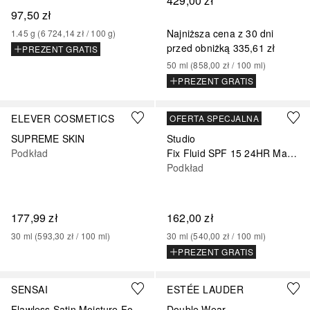
429,00 zł
97,50 zł
Najniższa cena z 30 dni
1.45
g
 (
6 724,14 zł
 / 
100
g
)
przed obniżką
335,61 zł
PREZENT GRATIS
50
ml
 (
858,00 zł
 / 
100
ml
)
PREZENT GRATIS
+
2
+
61
ELEVER COSMETICS
MAC
OFERTA SPECJALNA
SUPREME SKIN
Studio
Podkład
Fix Fluid SPF 15 24HR Matte Foundation + Oil Control
Podkład
177,99 zł
162,00 zł
30
ml
 (
593,30 zł
 / 
100
ml
)
30
ml
 (
540,00 zł
 / 
100
ml
)
PREZENT GRATIS
+
6
+
8
SENSAI
ESTÉE LAUDER
Flawless Satin Moisture Foundation
Double Wear