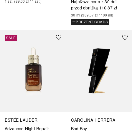
Najniższa cena z 30 dni
1
szt.
 (
89,00 zł
 / 
1
szt.
)
przed obniżką
116,87 zł
30
ml
 (
389,57 zł
 / 
100
ml
)
PREZENT GRATIS
SALE
ESTÉE LAUDER
CAROLINA HERRERA
Advanced Night Repair
Bad Boy