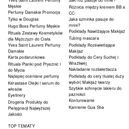
Yves Saint Laurent Perfumy
Jaki róż pasuje do mnie?
Męskie
Różnica między kremem BB a
Perfumy Damskie Promocja
CC
Tylko w Douglas
Jaka szminka pasuje do
mnie?
Hugo Boss Perfumy Męskie
Podkłady Nawilżające Makijaż
Rituals Zestawy Kosmetyków
Tubing mascara
dla Mężczyzn do Ciała
Yves Saint Laurent Perfumy
Podkłady Rozświetlające
Damskie
Makijaż
Karta podarunkowa
Podkłady do Cery Suchej i
Wrażliwej
Rituals Pianki pod Prysznic i
Nakładanie rozświetlacza
do Mycia
Najlepiej oceniane perfumy
Podkłady do cery tłustej duży
wybór| Makijaż twarzy
Kérastase Olejki i serum do
Szybkie schnięcie lakieru do
włosów
paznokci
Eyelinery
Konturowanie
Drogeria Produkty do
Kamienie Gua Sha
Pielęgnacji Najwyższej
Jakości
TOP TEMATY