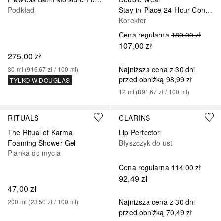
Podkład
Stay-in-Place 24-Hour Concealer
Korektor
Cena regularna
180,00 zł
107,00 zł
275,00 zł
Najniższa cena z 30 dni
30
ml
 (
916,67 zł
 / 
100
ml
)
przed obniżką
98,99 zł
TYLKO W DOUGLAS
12
ml
 (
891,67 zł
 / 
100
ml
)
+
13
RITUALS
CLARINS
The Ritual of Karma
Lip Perfector
Foaming Shower Gel
Błyszczyk do ust
Pianka do mycia
Cena regularna
114,00 zł
92,49 zł
47,00 zł
Najniższa cena z 30 dni
200
ml
 (
23,50 zł
 / 
100
ml
)
przed obniżką
70,49 zł