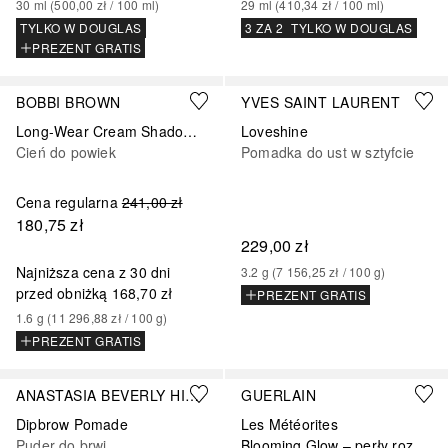
30
ml
 (
500,00 zł
 / 
100
ml
)
29
ml
 (
410,34 zł
 / 
100
ml
)
TYLKO W DOUGLAS
3 ZA 2
TYLKO W DOUGLAS
PREZENT GRATIS
+
32
+
21
BOBBI BROWN
YVES SAINT LAURENT
Long-Wear Cream Shadow Stick
Loveshine
Cień do powiek
Pomadka do ust w sztyfcie
Cena regularna
241,00 zł
180,75 zł
229,00 zł
Najniższa cena z 30 dni
3.2
g
 (
7 156,25 zł
 / 
100
g
)
przed obniżką
168,70 zł
PREZENT GRATIS
1.6
g
 (
11 296,88 zł
 / 
100
g
)
PREZENT GRATIS
+
8
+
2
ANASTASIA BEVERLY HILLS
GUERLAIN
Dipbrow Pomade
Les Météorites
Puder do brwi
Blooming Glow – perły rozświetlające skórę – edycja limitowana