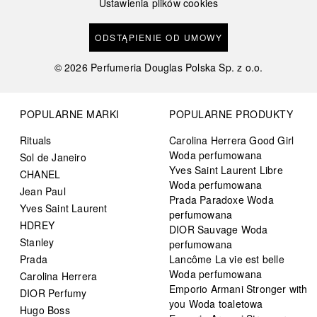
Ustawienia plików cookies
ODSTĄPIENIE OD UMOWY
©
2026
Perfumeria Douglas Polska Sp. z o.o.
POPULARNE MARKI
POPULARNE PRODUKTY
Rituals
Carolina Herrera Good Girl
Woda perfumowana
Sol de Janeiro
Yves Saint Laurent Libre
CHANEL
Woda perfumowana
Jean Paul
Prada Paradoxe Woda
Yves Saint Laurent
perfumowana
HDREY
DIOR Sauvage Woda
Stanley
perfumowana
Prada
Lancôme La vie est belle
Woda perfumowana
Carolina Herrera
Emporio Armani Stronger with
DIOR Perfumy
you Woda toaletowa
Hugo Boss