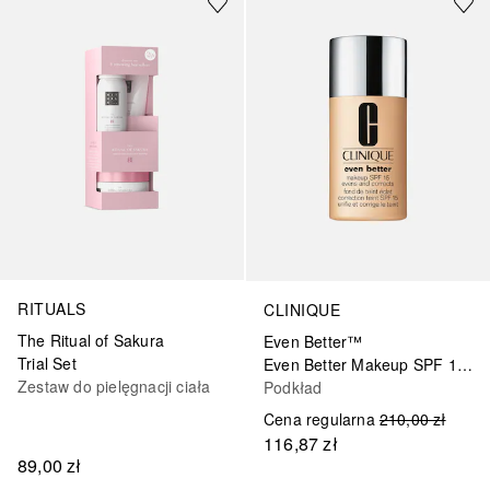
RITUALS
CLINIQUE
The Ritual of Sakura
Even Better™
Trial Set
Even Better Makeup SPF 15 - Podkład
Zestaw do pielęgnacji ciała
Podkład
Cena regularna
210,00 zł
116,87 zł
89,00 zł