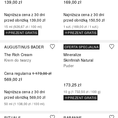
139,00 zł
169,00 zł
Najniższa cena z 30 dni
Najniższa cena z 30 dni
przed obniżką
139,00 zł
przed obniżką
150,50 zł
15
ml
 (
926,67 zł
 / 
100
ml
)
1
szt.
 (
169,00 zł
 / 
1
szt.
)
PREZENT GRATIS
PREZENT GRATIS
+
5
AUGUSTINUS BADER
MAC
OFERTA SPECJALNA
The Rich Cream
Mineralize
Krem do twarzy
Skinfinish Natural
Puder
Cena regularna
1 173,00 zł
569,00 zł
173,25 zł
Najniższa cena z 30 dni
10
g
 (
1 732,50 zł
 / 
100
g
)
przed obniżką
569,00 zł
PREZENT GRATIS
50
ml
 (
1 138,00 zł
 / 
100
ml
)
RITUALS
RABANNE