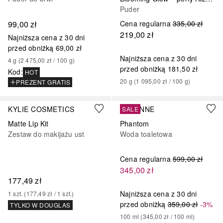
Puder
99,00 zł
Cena regularna
335,00 zł
219,00 zł
Najniższa cena z 30 dni
przed obniżką
69,00 zł
Najniższa cena z 30 dni
4
g
 (
2 475,00 zł
 / 
100
g
)
przed obniżką
181,50 zł
Kod
:
HOT
20
g
 (
1 095,00 zł
 / 
100
g
)
PREZENT GRATIS
+
9
KYLIE COSMETICS
RABANNE
SALE
Matte Lip Kit
Phantom
Zestaw do makijażu ust
Woda toaletowa
Cena regularna
599,00 zł
345,00 zł
177,49 zł
Najniższa cena z 30 dni
1
szt.
 (
177,49 zł
 / 
1
szt.
)
przed obniżką
359,00 zł
-3%
TYLKO W DOUGLAS
100
ml
 (
345,00 zł
 / 
100
ml
)