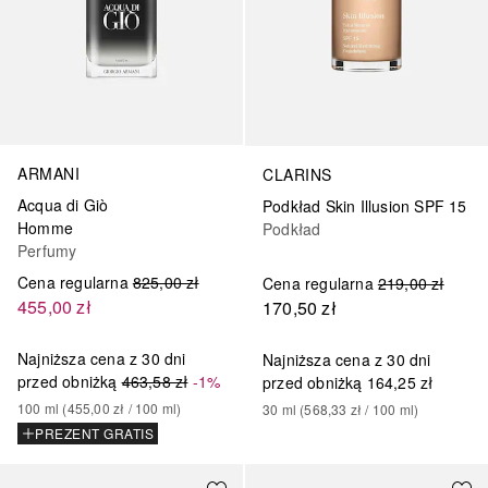
ARMANI
CLARINS
Acqua di Giò
Podkład Skin Illusion SPF 15
Homme
Podkład
Perfumy
Cena regularna
825,00 zł
Cena regularna
219,00 zł
455,00 zł
170,50 zł
Najniższa cena z 30 dni
Najniższa cena z 30 dni
przed obniżką
463,58 zł
-1%
przed obniżką
164,25 zł
100
ml
 (
455,00 zł
 / 
100
ml
)
30
ml
 (
568,33 zł
 / 
100
ml
)
PREZENT GRATIS
+
28