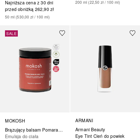
Najniższa cena z 30 dni
200
ml
 (
22,50 zł
 / 
100
ml
)
przed obniżką
262,90 zł
50
ml
 (
530,00 zł
 / 
100
ml
)
+
20
SALE
ARMANI
MOKOSH
Armani Beauty
Brązujący balsam Pomarańcza z cynamonem
Eye Tint Cień do powiek
Emulsja do ciała