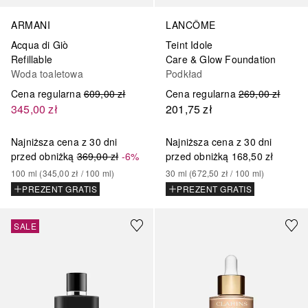
ARMANI
LANCÔME
Acqua di Giò
Teint Idole
Refillable
Care & Glow Foundation
Woda toaletowa
Podkład
Cena regularna
609,00 zł
Cena regularna
269,00 zł
345,00 zł
201,75 zł
Najniższa cena z 30 dni
Najniższa cena z 30 dni
przed obniżką
369,00 zł
-6%
przed obniżką
168,50 zł
100
ml
 (
345,00 zł
 / 
100
ml
)
30
ml
 (
672,50 zł
 / 
100
ml
)
PREZENT GRATIS
PREZENT GRATIS
+
12
SALE