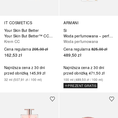
IT COSMETICS
ARMANI
Your Skin But Better
Si
Your Skin But Better™ CC+™ SPF 50
Woda perfumowana – perfumy z wkładem
Krem CC
Woda perfumowana
Cena regularna
205,00 zł
Cena regularna
825,00 zł
162,53 zł
489,50 zł
Najniższa cena z 30 dni
Najniższa cena z 30 dni
przed obniżką
145,99 zł
przed obniżką
471,50 zł
32
ml
 (
507,91 zł
 / 
100
ml
)
100
ml
 (
489,50 zł
 / 
100
ml
)
PREZENT GRATIS
+
12