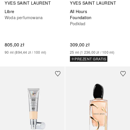
YVES SAINT LAURENT
YVES SAINT LAURENT
Libre
All Hours
Woda perfumowana
Foundation
Podkład
805,00 zł
309,00 zł
90
ml
 (
894,44 zł
 / 
100
ml
)
25
ml
 (
1 236,00 zł
 / 
100
ml
)
PREZENT GRATIS
+
17