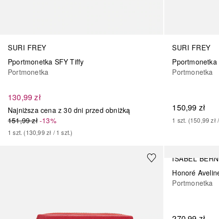
SURI FREY
SURI FREY
Pportmonetka SFY Tiffy
Pportmonetka 
Portmonetka
Portmonetka
130,99 zł
150,99 zł
Najniższa cena z 30 dni przed obniżką
151,99 zł
-13%
1
szt.
 (
150,99 zł
 
1
szt.
 (
130,99 zł
 / 
1
szt.
)
ISABEL BER
Honoré Aveline
Portmonetka
270,99 zł