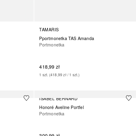
TAMARIS
Pportmonetka TAS Amanda
Portmonetka
418,99 zł
1
szt.
 (
418,99 zł
 / 
1
szt.
)
ISABEL BERNARD
Honoré Aveline Portfel
Portmonetka
300,99 zł