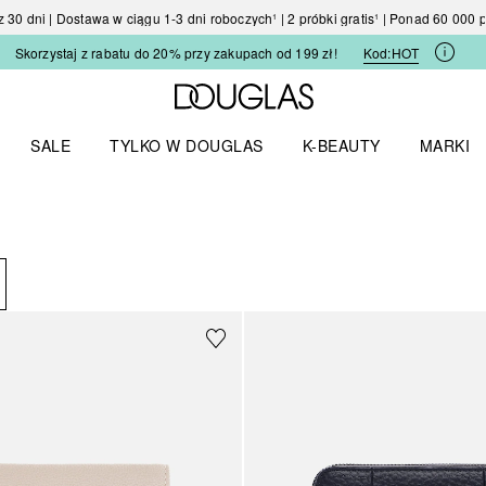
30 dni | Dostawa w ciągu 1-3 dni roboczych¹ | 2 próbki gratis¹ | Ponad 60 000
Skorzystaj z rabatu do 20% przy zakupach od 199 zł!
Kod:
HOT
Strona główna Douglas
SALE
TYLKO W DOUGLAS
K-BEAUTY
MARKI
I I TRENDY
Otwórz menu TYLKO W DOUGLAS
Otwórz menu K-BEAUTY
Otwórz 
NIKI