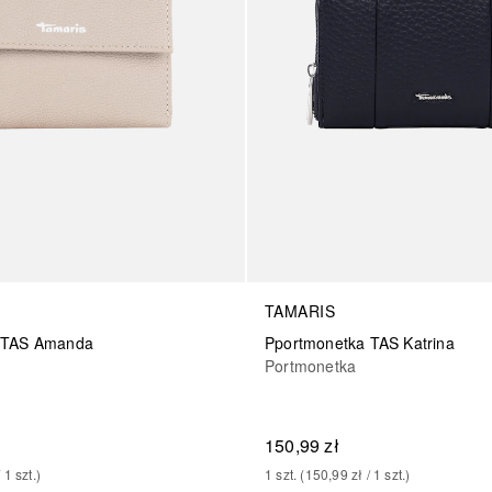
TAMARIS
 TAS Amanda
Pportmonetka TAS Katrina
Portmonetka
150,99 zł
/ 
1
szt.
)
1
szt.
 (
150,99 zł
 / 
1
szt.
)