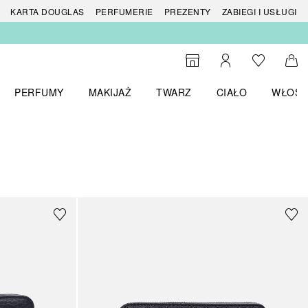
 produktów
KARTA DOUGLAS
PERFUMERIE
PREZENTY
ZABIEGI I USŁUGI
Do listy ży
Do wyszukiwarki
Moje konto
Do 
PERFUMY
MAKIJAŻ
TWARZ
CIAŁO
WŁOSY
menu MARKI
Otwórz menu Perfumy
Otwórz menu Makijaż
Otwórz menu Twarz
Otwórz menu Ciało
Otwórz