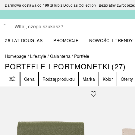
Darmowa dostawa od 199 zł lub z Douglas Collection | Bezpłatny zwrot przez 
Wracać
Wykonaj wyszukiwanie
25 LAT DOUGLAS
PROMOCJE
NOWOŚCI I TRENDY
Otwórz menu NOWOŚC
Homepage
Lifestyle
Galanteria
Portfele
PORTFELE I PORTMONETKI
(
27
)
PORTFELE I PORTMONETKI
27
WY
Filtr
Cena
Rodzaj produktu
Marka
Kolor
Oferty