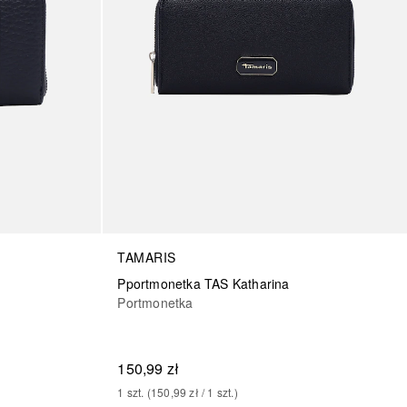
TAMARIS
Pportmonetka TAS Katharina
Portmonetka
150,99 zł
1
szt.
 (
150,99 zł
 / 
1
szt.
)