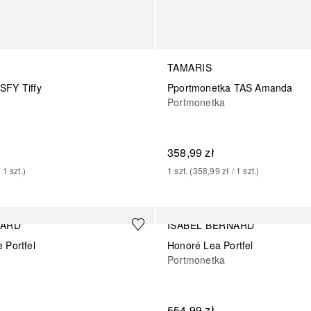
TAMARIS
SFY Tiffy
Pportmonetka TAS Amanda
Portmonetka
358,99 zł
/ 
1
szt.
)
1
szt.
 (
358,99 zł
 / 
1
szt.
)
NARD
ISABEL BERNARD
 Portfel
Honoré Lea Portfel
Portmonetka
554,99 zł