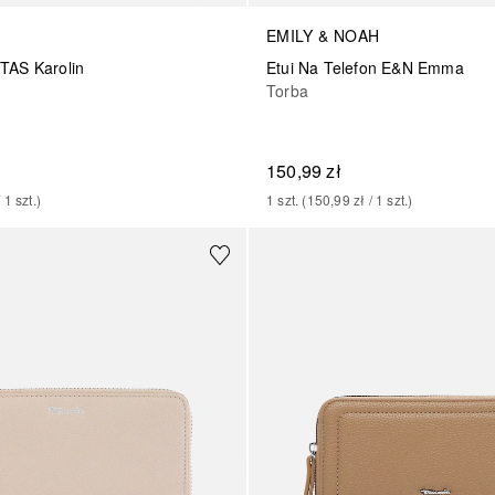
EMILY & NOAH
TAS Karolin
Etui Na Telefon E&N Emma
Torba
150,99 zł
/ 
1
szt.
)
1
szt.
 (
150,99 zł
 / 
1
szt.
)