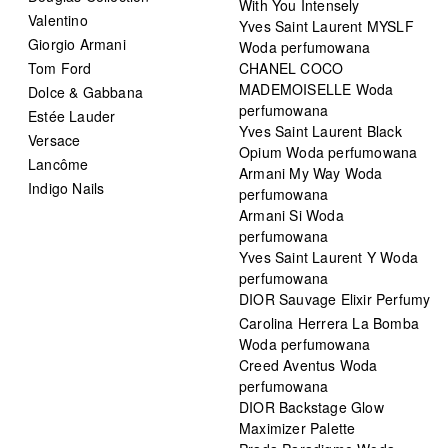
With You Intensely
Valentino
Yves Saint Laurent MYSLF
Giorgio Armani
Woda perfumowana
Tom Ford
CHANEL COCO
MADEMOISELLE Woda
Dolce & Gabbana
perfumowana
Estée Lauder
Yves Saint Laurent Black
Versace
Opium Woda perfumowana
Lancôme
Armani My Way Woda
Indigo Nails
perfumowana
Armani Si Woda
perfumowana
Yves Saint Laurent Y Woda
perfumowana
DIOR Sauvage Elixir Perfumy
Carolina Herrera La Bomba
Woda perfumowana
Creed Aventus Woda
perfumowana
DIOR Backstage Glow
Maximizer Palette