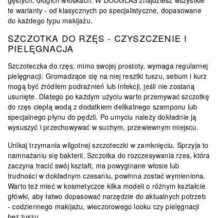
gęstych, długich włoskach. W DOUGLAS znajdziesz wszystkie
te warianty - od klasycznych po specjalistyczne, dopasowane
do każdego typu makijażu.
SZCZOTKA DO RZĘS - CZYSZCZENIE I
PIELĘGNACJA
Szczoteczka do rzęs, mimo swojej prostoty, wymaga regularnej
pielęgnacji. Gromadzące się na niej resztki tuszu, sebum i kurz
mogą być źródłem podrażnień lub infekcji, jeśli nie zostaną
usunięte. Dlatego
po każdym użyciu warto przemywać szczotkę
do rzęs ciepłą wodą
z dodatkiem delikatnego szamponu lub
specjalnego płynu do pędzli. Po umyciu należy dokładnie ją
wysuszyć i przechowywać w suchym, przewiewnym miejscu.
Unikaj trzymania wilgotnej szczoteczki w zamknięciu. Sprzyja to
namnażaniu się bakterii. Szczotka do rozczesywania rzes, która
zaczyna tracić swój kształt, ma powyginane włosie lub
trudności w dokładnym czesaniu,
powinna zostać wymieniona
.
Warto też mieć w kosmetyczce kilka modeli o różnym kształcie
główki, aby łatwo dopasować narzędzie do aktualnych potrzeb
- codziennego makijażu, wieczorowego looku czy pielęgnacji
bez tuszu.