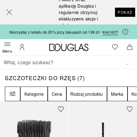
[navigation.slideout.screenreader]
aplikację Douglas i
regularnie otrzymuj
POKAŻ
ekskluzywne akcje i
rabaty
Skorzystaj z rabatu do 20% przy zakupach od 199 zł!
Kod:
HOT
Strona główna Douglas
Do listy ży
Otwórz menu
Moje konto
Do 
Menu
Wracać
Wykonaj wyszukiwanie
SZCZOTECZKI DO RZĘS
7
WYNIKI
SZCZOTECZKI DO RZĘS
(
7
)
Filtr
Kategorie
Cena
Rodzaj produktu
Marka
Ko