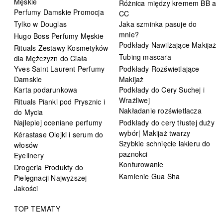
Męskie
Różnica między kremem BB a
Perfumy Damskie Promocja
CC
Tylko w Douglas
Jaka szminka pasuje do
mnie?
Hugo Boss Perfumy Męskie
Podkłady Nawilżające Makijaż
Rituals Zestawy Kosmetyków
Tubing mascara
dla Mężczyzn do Ciała
Yves Saint Laurent Perfumy
Podkłady Rozświetlające
Damskie
Makijaż
Karta podarunkowa
Podkłady do Cery Suchej i
Wrażliwej
Rituals Pianki pod Prysznic i
Nakładanie rozświetlacza
do Mycia
Najlepiej oceniane perfumy
Podkłady do cery tłustej duży
wybór| Makijaż twarzy
Kérastase Olejki i serum do
Szybkie schnięcie lakieru do
włosów
paznokci
Eyelinery
Konturowanie
Drogeria Produkty do
Kamienie Gua Sha
Pielęgnacji Najwyższej
Jakości
TOP TEMATY