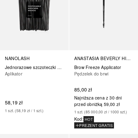
NANOLASH
ANASTASIA BEVERLY HILLS
Jednorazowe szczoteczki do rzęs i brwi
Brow Freeze Applicator
Aplikator
Pędzelek do brwi
85,00 zł
Najniższa cena z 30 dni
58,19 zł
przed obniżką
59,00 zł
1
szt.
 (
58,19 zł
 / 
1
szt.
)
1
szt.
 (
85 000,00 zł
 / 
1000
szt.
)
Kod
:
HOT
PREZENT GRATIS