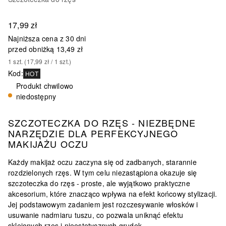
17,99 zł
Najniższa cena z 30 dni
przed obniżką
13,49 zł
1
szt.
 (
17,99 zł
 / 
1
szt.
)
Kod
:
HOT
Produkt chwilowo
niedostępny
SZCZOTECZKA DO RZĘS - NIEZBĘDNE
NARZĘDZIE DLA PERFEKCYJNEGO
MAKIJAŻU OCZU
Każdy makijaż oczu zaczyna się od zadbanych, starannie
rozdzielonych rzęs. W tym celu niezastąpiona okazuje się
szczoteczka do rzęs - proste, ale wyjątkowo praktyczne
akcesorium, które znacząco wpływa na efekt końcowy stylizacji.
Jej podstawowym zadaniem jest rozczesywanie włosków i
usuwanie nadmiaru tuszu, co pozwala uniknąć efektu
sklejonych rzęs i nieestetycznych grudek.