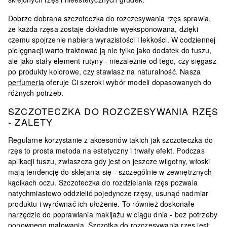
Dobrze dobrana szczoteczka do rozczesywania rzęs sprawia,
że każda rzęsa zostaje dokładnie wyeksponowana, dzięki
czemu spojrzenie nabiera wyrazistości i lekkości. W codziennej
pielęgnacji warto traktować ją nie tylko jako dodatek do tuszu,
ale jako stały element rutyny - niezależnie od tego, czy sięgasz
po produkty kolorowe, czy stawiasz na naturalność. Nasza
perfumeria
oferuje Ci szeroki wybór modeli dopasowanych do
różnych potrzeb.
SZCZOTECZKA DO ROZCZESYWANIA RZĘS
- ZALETY
Regularne korzystanie z akcesoriów takich jak szczoteczka do
rzęs to prosta metoda na estetyczny i trwały efekt. Podczas
aplikacji tuszu, zwłaszcza gdy jest on jeszcze wilgotny, włoski
mają tendencję do sklejania się - szczególnie w zewnętrznych
kącikach oczu. Szczoteczka do rozdzielania rzęs pozwala
natychmiastowo oddzielić pojedyncze rzęsy, usunąć nadmiar
produktu i wyrównać ich ułożenie. To również doskonałe
narzędzie do poprawiania makijażu w ciągu dnia -
bez potrzeby
ponownego malowania
. Szczotka do rozczesywania rzes jest