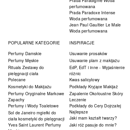
Prada Paradigme Woda
perfumowana
Prada Paradoxe Intense
Woda perfumowana
Jean Paul Gaultier Le Male
Woda perfumowana
POPULARNE KATEGORIE
INSPIRACJE
Perfumy Damskie
Usuwanie prosaków
Perfumy Męskie
Usuwanie plam z makijażu
Rituals Zestawy do
EdP, EdT i inne - Wyjaśnienie
pielęgnacji ciała
różnic
Polecane
Kwas salicylowy
Kosmetyki do Makijażu
Podkłady Kryjące Makijaż
Perfumy Oryginalne Markowe
Zapalenie Okołoustne Skóry
Zapachy
Leczenie
Perfumy i Wody Toaletowe
Podkłady do Cery Dojrzałej
Najlepsze
Sol de Janeiro mgiełki do
Jaki mam kształt twarzy?
ciała kosmetyki do pielęgnacji
Yves Saint Laurent Perfumy
Jaki róż pasuje do mnie?