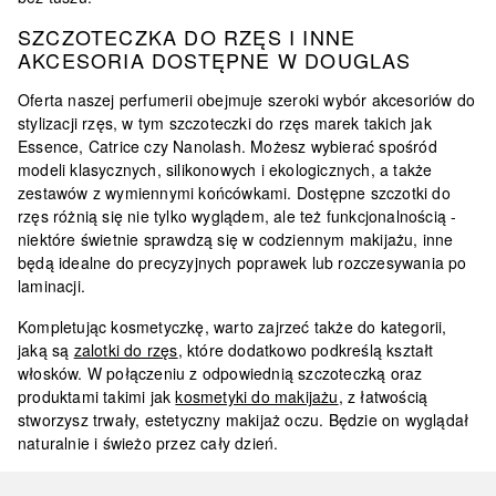
SZCZOTECZKA DO RZĘS I INNE
AKCESORIA DOSTĘPNE W DOUGLAS
Oferta naszej perfumerii obejmuje szeroki wybór akcesoriów do
stylizacji rzęs, w tym szczoteczki do rzęs marek takich jak
Essence, Catrice czy Nanolash
. Możesz wybierać spośród
modeli klasycznych, silikonowych i ekologicznych, a także
zestawów z wymiennymi końcówkami. Dostępne szczotki do
rzęs różnią się nie tylko wyglądem, ale też funkcjonalnością -
niektóre świetnie sprawdzą się w codziennym makijażu, inne
będą idealne do precyzyjnych poprawek lub rozczesywania po
laminacji.
Kompletując kosmetyczkę, warto zajrzeć także do kategorii,
jaką są
zalotki do rzęs
, które dodatkowo podkreślą kształt
włosków. W połączeniu z odpowiednią szczoteczką oraz
produktami takimi jak
kosmetyki do makijażu
, z łatwością
stworzysz trwały, estetyczny makijaż oczu. Będzie on wyglądał
naturalnie i świeżo przez cały dzień.