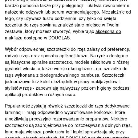
bardzo pomocna także przy pielęgnacji - ułatwia równomierne
nałożenie odżywek lub serum wzmacniającego. Niezależnie od
tego, czy używasz tuszu codziennie, czy tylko od święta,
szczotka do rzęs powinna znaleźć stałe miejsce w Twoim
zestawie, który możesz stworzyć, wybierając
akcesoria do
makijażu
dostępne w DOUGLAS.
Wybór odpowiedniej szczoteczki do rzęs zależy od preferencji,
rodzaju rzęs oraz sposobu aplikacji tuszu. Na rynku dostępne
są klasyczne spiralne szczoteczki, modele silikonowe o różnej
gęstości włosia, a także wersje ekologiczne - np. szczotka do
rzęs wykonana z biodegradowalnego bambusa. Szczoteczki
jednorazowe to z kolei niezbędnik w pracy makijażystów i
stylistów rzęs - zapewniają najwyższy poziom higieny podczas
aplikacji produktów u różnych osób.
Popularność zyskują również szczoteczki do rzęs dedykowane
laminacji
- mają odpowiednio wyprofilowane końcówki, które
umożliwiają precyzyjne rozprowadzanie preparatów. Niektóre
szczoteczki są zaprojektowane do rozczesywania dolnych rzęs,
inne mają większą powierzchnię i lepiej sprawdzają się przy