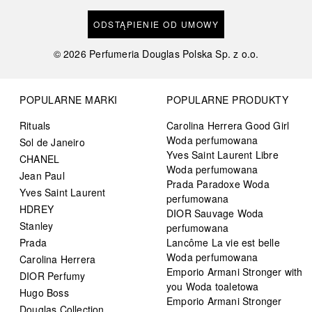
ODSTĄPIENIE OD UMOWY
©
2026
Perfumeria Douglas Polska Sp. z o.o.
POPULARNE MARKI
POPULARNE PRODUKTY
Rituals
Carolina Herrera Good Girl
Woda perfumowana
Sol de Janeiro
Yves Saint Laurent Libre
CHANEL
Woda perfumowana
Jean Paul
Prada Paradoxe Woda
Yves Saint Laurent
perfumowana
HDREY
DIOR Sauvage Woda
Stanley
perfumowana
Prada
Lancôme La vie est belle
Woda perfumowana
Carolina Herrera
Emporio Armani Stronger with
DIOR Perfumy
you Woda toaletowa
Hugo Boss
Emporio Armani Stronger
Douglas Collection