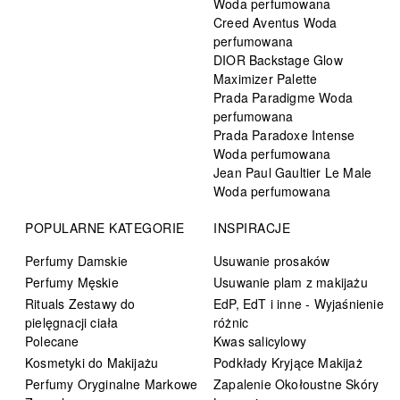
Woda perfumowana
Creed Aventus Woda
perfumowana
DIOR Backstage Glow
Maximizer Palette
Prada Paradigme Woda
perfumowana
Prada Paradoxe Intense
Woda perfumowana
Jean Paul Gaultier Le Male
Woda perfumowana
POPULARNE KATEGORIE
INSPIRACJE
Perfumy Damskie
Usuwanie prosaków
Perfumy Męskie
Usuwanie plam z makijażu
Rituals Zestawy do
EdP, EdT i inne - Wyjaśnienie
pielęgnacji ciała
różnic
Polecane
Kwas salicylowy
Kosmetyki do Makijażu
Podkłady Kryjące Makijaż
Perfumy Oryginalne Markowe
Zapalenie Okołoustne Skóry