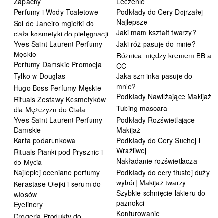
Zapachy
Leczenie
Perfumy i Wody Toaletowe
Podkłady do Cery Dojrzałej
Najlepsze
Sol de Janeiro mgiełki do
Jaki mam kształt twarzy?
ciała kosmetyki do pielęgnacji
Yves Saint Laurent Perfumy
Jaki róż pasuje do mnie?
Męskie
Różnica między kremem BB a
Perfumy Damskie Promocja
CC
Tylko w Douglas
Jaka szminka pasuje do
mnie?
Hugo Boss Perfumy Męskie
Podkłady Nawilżające Makijaż
Rituals Zestawy Kosmetyków
Tubing mascara
dla Mężczyzn do Ciała
Yves Saint Laurent Perfumy
Podkłady Rozświetlające
Damskie
Makijaż
Karta podarunkowa
Podkłady do Cery Suchej i
Wrażliwej
Rituals Pianki pod Prysznic i
Nakładanie rozświetlacza
do Mycia
Najlepiej oceniane perfumy
Podkłady do cery tłustej duży
wybór| Makijaż twarzy
Kérastase Olejki i serum do
Szybkie schnięcie lakieru do
włosów
paznokci
Eyelinery
Konturowanie
Drogeria Produkty do