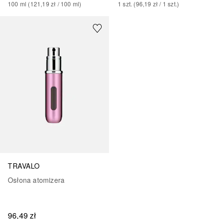
100
ml
 (
121,19 zł
 / 
100
ml
)
1
szt.
 (
96,19 zł
 / 
1
szt.
)
TRAVALO
Osłona atomizera
96,49 zł