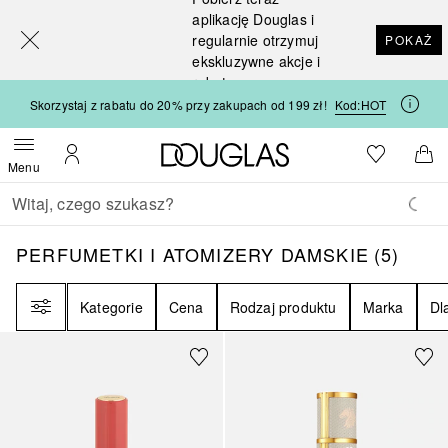
[navigation.slideout.screenreader]
aplikację Douglas i
regularnie otrzymuj
POKAŻ
ekskluzywne akcje i
rabaty
Skorzystaj z rabatu do 20% przy zakupach od 199 zł!
Kod:
HOT
Strona główna Douglas
Do listy ży
Otwórz menu
Moje konto
Do 
Menu
Wracać
Wykonaj wyszukiwanie
PERFUMETKI I ATOMIZERY DAMSKIE
5
WYN
PERFUMETKI I ATOMIZERY DAMSKIE
(
5
)
Filtr
Kategorie
Cena
Rodzaj produktu
Marka
Dl