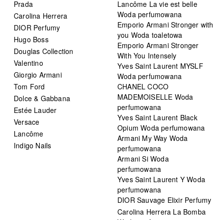
Prada
Lancôme La vie est belle
Woda perfumowana
Carolina Herrera
Emporio Armani Stronger with
DIOR Perfumy
you Woda toaletowa
Hugo Boss
Emporio Armani Stronger
Douglas Collection
With You Intensely
Valentino
Yves Saint Laurent MYSLF
Giorgio Armani
Woda perfumowana
Tom Ford
CHANEL COCO
MADEMOISELLE Woda
Dolce & Gabbana
perfumowana
Estée Lauder
Yves Saint Laurent Black
Versace
Opium Woda perfumowana
Lancôme
Armani My Way Woda
Indigo Nails
perfumowana
Armani Si Woda
perfumowana
Yves Saint Laurent Y Woda
perfumowana
DIOR Sauvage Elixir Perfumy
Carolina Herrera La Bomba