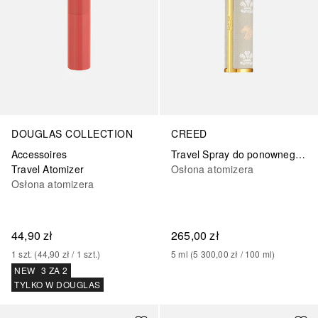
DOUGLAS COLLECTION
CREED
Accessoires
Travel Spray do ponownego uzupełnienia
Travel Atomizer
Osłona atomizera
Osłona atomizera
44,90 zł
265,00 zł
1
szt.
 (
44,90 zł
 / 
1
szt.
)
5
ml
 (
5 300,00 zł
 / 
100
ml
)
NEW
3 ZA 2
TYLKO W DOUGLAS